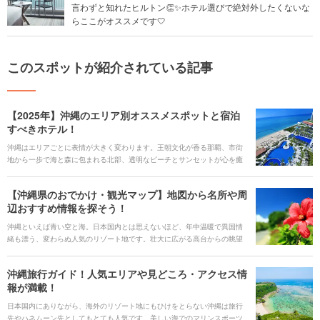
言わずと知れたヒルトン👏✨ホテル選びで絶対外したくないな
らここがオススメです🤍
このスポットが紹介されている記事
【2025年】沖縄のエリア別オススメスポットと宿泊
すべきホテル！
沖縄はエリアごとに表情が大きく変わります。王朝文化が香る那覇、市街
地から一歩で海と森に包まれる北部、透明なビーチとサンセットが心を癒
す中部、そして“離島ブルー”が輝く石垣・宮古。 気になる宿を見つけた
ら、心からおすすめできる宿泊施設のみをご紹介するホテル・旅館の宿泊
【沖縄県のおでかけ・観光マップ】地図から名所や周
予約サービス<b><u>[Relux(リラックス)](https://rlx.jp/)</u></b>で予約しま
辺おすすめ情報を探そう！
しょう。 提供：KDDI株式会社
沖縄といえば青い空と海。日本国内とは思えないほど、年中温暖で異国情
緒も漂う、変わらぬ人気のリゾート地です。壮大に広がる高台からの眺望
を思う存分楽しんだり、時代を超えて受け継がれた戦争の歴史に触れたり
と見どころがたくさんあります。
沖縄旅行ガイド！人気エリアや見どころ・アクセス情
報が満載！
日本国内にありながら、海外のリゾート地にもひけをとらない沖縄は旅行
先やハネムーン先としてもとても人気です。美しい海でのマリンスポーツ