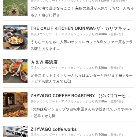
1320m
美浜タウンリゾート・アメリカンビレッジより約
（徒歩23分）
北谷で海で遊ぶならここ！🏝船の遊具が人気でうちなーんちゅ
もよく遊びに行き...
THE CALIF KITCHEN OKINAWA-ザ・カリフキッチン沖縄-
400m
美浜タウンリゾート・アメリカンビレッジより約
（徒歩7分）
うちなーんちゅに人気のオシャレカフェ☕️🥞ソファー席もテラ
ス咳もあります...
Ａ＆Ｗ 美浜店
320m
美浜タウンリゾート・アメリカンビレッジより約
（徒歩6分）
定番スポット！うちなーんちゅはエンダーと呼びます🍔✨ルー
トビアも飲んでみてね🥰
ZHYVAGO COFFEE ROASTERY （ジバゴコーヒーローステリー）北谷町美浜
350m
美浜タウンリゾート・アメリカンビレッジより約
（徒歩6分）
Fの姉妹店🤍ショップや自転車屋さんも併設されています🚲☕️
✨朝早くから開...
ZHYVAGO coffe works
400m
美浜タウンリゾート・アメリカンビレッジより約
（徒歩7分）