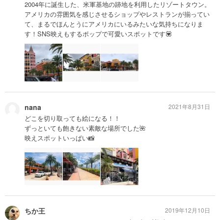
2004年に誕生した、米軍基地の跡地を利用したリゾートタウン。
アメリカの雰囲気を感じさせるショップやレストランが揃ってい
て、まるでほんとうにアメリカにいるみたいな気持ちになりま
す！SNS映えもするポップで可愛いスポットです💟
nana
2021年8月31日
どこを切り取っても絵になる！！
ずっといても飽きない素敵な場所でした🌺
映えスポットいっぱい📸
ちか王
2019年12月10日