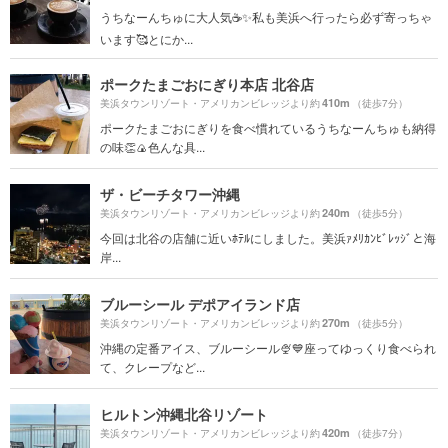
うちなーんちゅに大人気☕️✨私も美浜へ行ったら必ず寄っちゃ
います🥰とにか...
ポークたまごおにぎり本店 北谷店
410m
美浜タウンリゾート・アメリカンビレッジより約
（徒歩7分）
ポークたまごおにぎりを食べ慣れているうちなーんちゅも納得
の味👏🍙色んな具...
ザ・ビーチタワー沖縄
240m
美浜タウンリゾート・アメリカンビレッジより約
（徒歩5分）
今回は北谷の店舗に近いﾎﾃﾙにしました。美浜ｧﾒﾘｶﾝﾋﾞﾚｯｼﾞと海
岸...
ブルーシール デポアイランド店
270m
美浜タウンリゾート・アメリカンビレッジより約
（徒歩5分）
沖縄の定番アイス、ブルーシール🍨💙座ってゆっくり食べられ
て、クレープなど...
ヒルトン沖縄北谷リゾート
420m
美浜タウンリゾート・アメリカンビレッジより約
（徒歩7分）