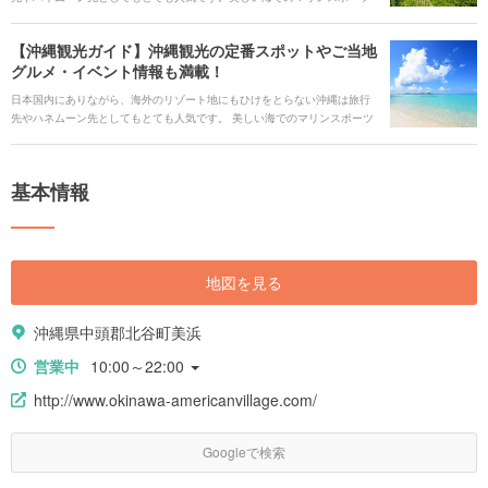
や、ビーチサイドで過ごす時間は憧れですよね。 沖縄本島には、沖縄美ら
海水族館・国際通りなどの人気観光スポットや、ガジュマルや鍾乳洞とい
【沖縄観光ガイド】沖縄観光の定番スポットやご当地
った大自然を感じることのできる場所、さらに世界遺産の聖地などみどこ
グルメ・イベント情報も満載！
ろがたくさんあります。さらには足を伸ばして、離島でゆったり過ごす旅
もまた魅力です。 有名な人気観光スポットから沖縄の自然や歴史をゆっく
日本国内にありながら、海外のリゾート地にもひけをとらない沖縄は旅行
りと感じることのできるスポット、アクセスや交通、各エリアの見どころ
先やハネムーン先としてもとても人気です。 美しい海でのマリンスポーツ
まで、沖縄のすべてを網羅してご紹介いたします！
や、ビーチサイドで過ごす時間は憧れですよね。 端から端までは車で3～4
時間程度と狭い島ではありますが、そこには沖縄美ら海水族館・国際通り
などの観光スポットや、ガジュマルや鍾乳洞といった大自然を感じること
基本情報
のできる場所、さらに世界遺産の聖地などみどころがたくさんあります。
そこで、これから沖縄に旅行に行こうと考えている方に、沖縄で絶対にみ
ておきたいおすすめスポットや、現地の人のみが知るひそかな名店をご紹
介します！
地図を見る
沖縄県中頭郡北谷町美浜
営業中
10:00～22:00
http://www.okinawa-americanvillage.com/
Googleで検索