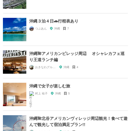
沖縄３泊４日🚗行程表あり
つぶあん
沖縄
7
沖縄🌺アメリカンビレッジ周辺 オシャレカフェ巡
り王道ランチ編
おきなわグルメガール🌺
沖縄
4
沖縄で女子が楽しむ旅
村上 祐子
沖縄
5
沖縄🌺北谷アメリカンヴィレッジ周辺観光！食べて遊
んで観光して宿泊満足プラン!!