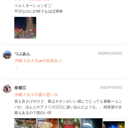
イルミネーションすご
平日なのに21時でもほぼ満車
つぶあん
2025年3月29日
沖縄３泊４日🚗行程表あり
・
奈都江
2022年9月3日
沖縄２泊３日夏の思い出
昼も良さげやけど、夜はネオンがいい感じでとっても素敵ーユニ
バか、ほんとのアメリカ🇺🇸に迷い込んだような。。雑貨屋や古
着もあるので面白い🤣