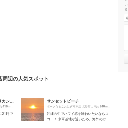
い
る
店周辺の人気スポット
美浜タウンリゾート・アメリカンビレッジ
サンセットビーチ
410m
240m
約
（徒歩7分）
ポークたまごおにぎり本店 北谷店より約
（徒歩4分）
に21時で
沖縄の中でハワイ感を味わいたいならコ
コ！！ 米軍基地が近いため、海外の方...