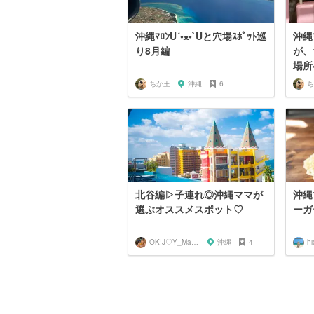
沖縄ﾏﾛﾝU´
沖縄ﾏﾛﾝU´•ﻌ•`Uと穴場ｽﾎﾟｯﾄ巡
り8月編
が、
場所へ
ちか王
沖縄
6
ち
北谷編▷子連れ◎沖縄ママが
沖縄
選ぶオススメスポット♡
ーガ
OK!J♡Y_Marina.
沖縄
4
hi