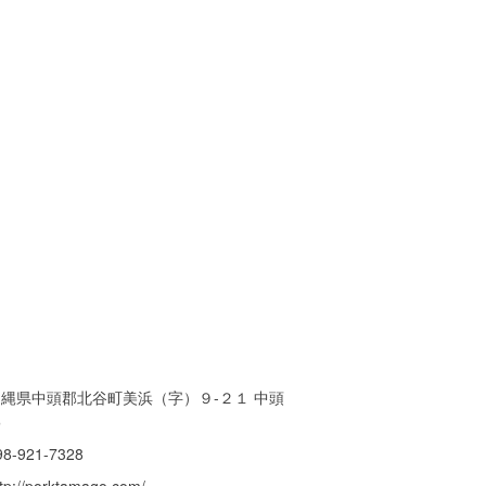
沖縄県中頭郡北谷町美浜（字）９-２１ 中頭
郡
98-921-7328