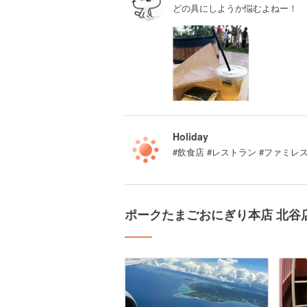
どの具にしようか悩むよねー！
Holiday
#飲食店 #レストラン #ファミ
ポークたまごおにぎり本店 北谷