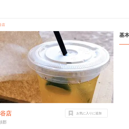
谷店
基
北谷店
お気に入りに追加
頭郡