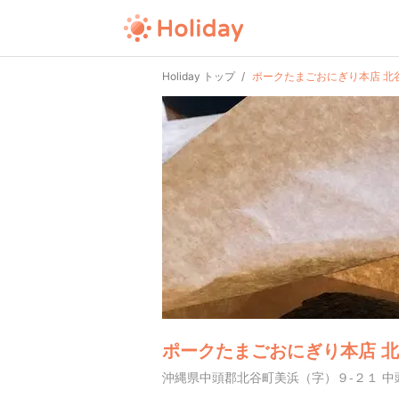
Holiday トップ
ポークたまごおにぎり本店 北
ポークたまごおにぎり本店 
沖縄県中頭郡北谷町美浜（字）９-２１ 中