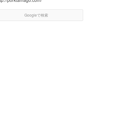
ttp://porktamago.com/
Googleで検索