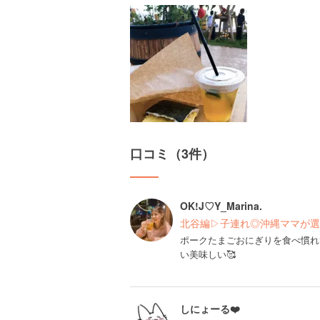
口コミ（3件）
OK!J♡Y_Marina.
北谷編▷子連れ◎沖縄ママが選
ポークたまごおにぎりを食べ慣れ
い美味しい🥰
しにょーる❤️