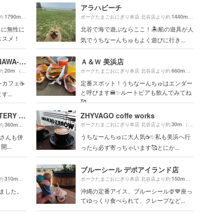
アラハビーチ
1790m
1440m
約
（徒歩30分）
ポークたまごおにぎり本店 北谷店より約
（徒歩24分）
まに無性に
北谷で海で遊ぶならここ！🏝船の遊具が人
ススメ！
気でうちなーんちゅもよく遊びに行き...
THE CALIF KITCHEN OKINAWA-ザ・カリフキッチン沖縄-
Ａ＆Ｗ 美浜店
20m
660m
約
（徒歩1分）
ポークたまごおにぎり本店 北谷店より約
（徒歩11分）
カフェ☕️
定番スポット！うちなーんちゅはエンダー
と呼びます🍔✨ルートビアも飲んでみてね
...
🥰
ZHYVAGO COFFEE ROASTERY （ジバゴコーヒーローステリー）北谷町美浜
ZHYVAGO coffe works
30m
360m
ポークたまごおにぎり本店 北谷店より約
（徒歩1分）
約
（徒歩7分）
うちなーんちゅに大人気☕️✨私も美浜へ行
屋さんも併
...
ったら必ず寄っちゃいます🥰とにか...
ブルーシール デポアイランド店
310m
150m
約
（徒歩6分）
ポークたまごおにぎり本店 北谷店より約
（徒歩3分）
しました。
沖縄の定番アイス、ブルーシール🍨💙座っ
てゆっくり食べられて、クレープなど...