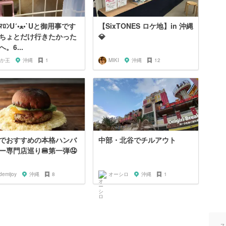
•ﻌ•`Uと御用事です
【SixTONES ロケ地】in 沖縄
ちょとだけ行きたかった
💎
。6...
か王
沖縄
1
MIKI
沖縄
12
でおすすめの本格ハンバ
中部・北谷でチルアウト
ー専門店巡り🍔第一弾🤤
demijoy
沖縄
8
オーシロ
沖縄
1
ス