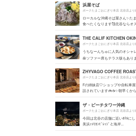
浜屋そば
ポークたまごおにぎり本店 北谷店より
ローカルな沖縄そば屋さん✨た
食べたくなります🥰北谷ならオ
ポークたまごおにぎり本店 北谷店より
うちなーんちゅに人気のオシャレ
🥞ソファー席もテラス咳もあります
ポークたまごおにぎり本店 北谷店より
Fの姉妹店🤍ショップや自転車
設されています🚲☕️✨朝早くから開
ザ・ビーチタワー沖縄
ポークたまごおにぎり本店 北谷店より
今回は北谷の店舗に近いﾎﾃﾙに
美浜ｧﾒﾘｶﾝﾋﾞﾚｯｼﾞと海岸...