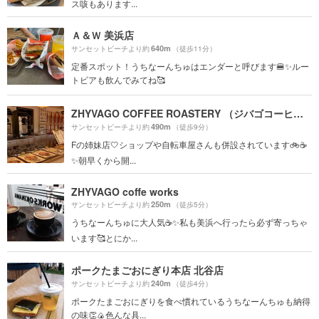
ス咳もあります...
Ａ＆Ｗ 美浜店
640m
サンセットビーチより約
（徒歩11分）
定番スポット！うちなーんちゅはエンダーと呼びます🍔✨ルー
トビアも飲んでみてね🥰
ZHYVAGO COFFEE ROASTERY （ジバゴコーヒーローステリー）北谷町美浜
490m
サンセットビーチより約
（徒歩9分）
Fの姉妹店🤍ショップや自転車屋さんも併設されています🚲☕️
✨朝早くから開...
ZHYVAGO coffe works
250m
サンセットビーチより約
（徒歩5分）
うちなーんちゅに大人気☕️✨私も美浜へ行ったら必ず寄っちゃ
います🥰とにか...
ポークたまごおにぎり本店 北谷店
240m
サンセットビーチより約
（徒歩4分）
ポークたまごおにぎりを食べ慣れているうちなーんちゅも納得
の味👏🍙色んな具...