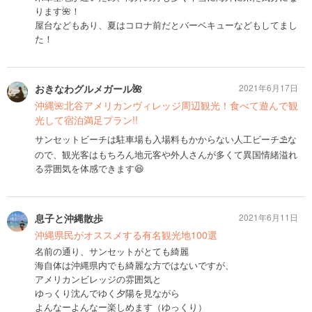
ります🌺！
屋台などもあり、夏はコロナ前だとバーベキューなどもしてまし
た！
おきなわグルメガール🌺
2021年6月17日
沖縄🌺北谷アメリカンヴィレッジ周辺観光！食べて遊んで観
光して宿泊満足プラン!!
サンセットビーチは駐車場も入場料もかからない人工ビーチ⛱な
ので、観光客はもちろん地元客や外人さんが多くて異国情緒溢れ
る雰囲気を体感できます😆
息子と沖縄散歩
2021年6月11日
沖縄県民がオススメする有名観光地100選
名前の通り、サンセットがとても綺麗
海自体は沖縄県内でも綺麗な方ではないですが、
アメリカンビレッジの雰囲気と
ゆっくり沈んでゆく夕陽を見ながら
よんなーよんなー楽しめます（ゆっくり）