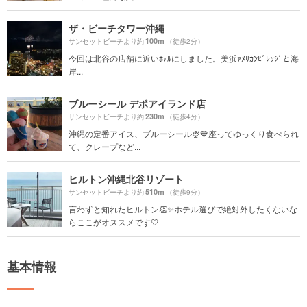
ザ・ビーチタワー沖縄
100m
サンセットビーチより約
（徒歩2分）
今回は北谷の店舗に近いﾎﾃﾙにしました。美浜ｧﾒﾘｶﾝﾋﾞﾚｯｼﾞと海
岸...
ブルーシール デポアイランド店
230m
サンセットビーチより約
（徒歩4分）
沖縄の定番アイス、ブルーシール🍨💙座ってゆっくり食べられ
て、クレープなど...
ヒルトン沖縄北谷リゾート
510m
サンセットビーチより約
（徒歩9分）
言わずと知れたヒルトン👏✨ホテル選びで絶対外したくないな
らここがオススメです🤍
基本情報