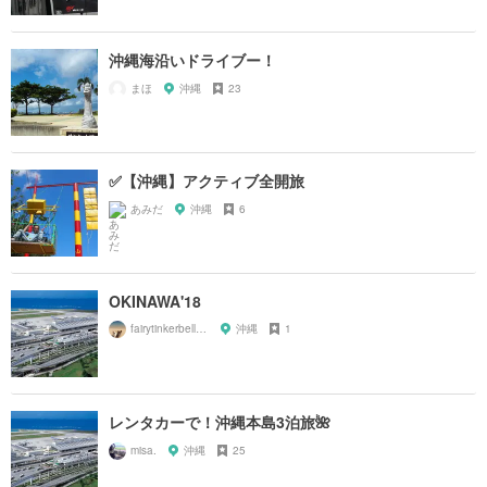
沖縄海沿いドライブー！
まほ
沖縄
23
✅【沖縄】アクティブ全開旅
あみだ
沖縄
6
OKINAWA'18
fairytinkerbell0205
沖縄
1
レンタカーで！沖縄本島3泊旅🌺
misa.
沖縄
25