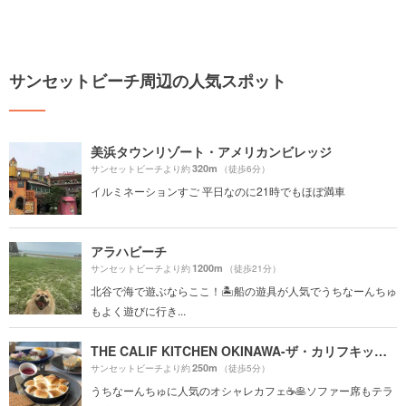
サンセットビーチ周辺の人気スポット
美浜タウンリゾート・アメリカンビレッジ
320m
サンセットビーチより約
（徒歩6分）
イルミネーションすご 平日なのに21時でもほぼ満車
アラハビーチ
1200m
サンセットビーチより約
（徒歩21分）
北谷で海で遊ぶならここ！🏝船の遊具が人気でうちなーんちゅ
もよく遊びに行き...
THE CALIF KITCHEN OKINAWA-ザ・カリフキッチン沖縄-
250m
サンセットビーチより約
（徒歩5分）
うちなーんちゅに人気のオシャレカフェ☕️🥞ソファー席もテラ