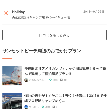
Holiday
2018年9月26日
#宿泊施設 #キャンプ場 #バーベキュー場
口コミをもっとみる
サンセットビーチ周辺のおでかけプラン
沖縄🌺北谷アメリカンヴィレッジ周辺観光！食べて遊
んで観光して宿泊満足プラン!!
おきなわグルメガール🌺
沖縄
10
憧れの選手がすぐそこに！安く！快適に！3泊4日で沖
縄プロ野球キャンプめぐ...
てぃけし
沖縄
5