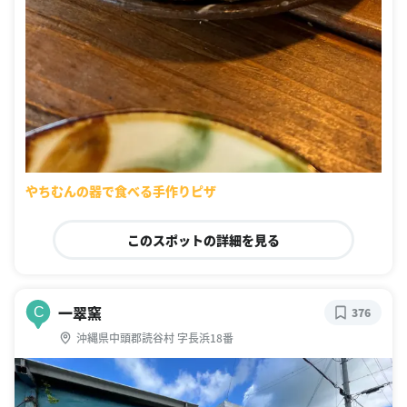
やちむんの器で食べる手作りピザ
このスポットの詳細を見る
一翠窯
C
376
沖縄県中頭郡読谷村 字長浜18番