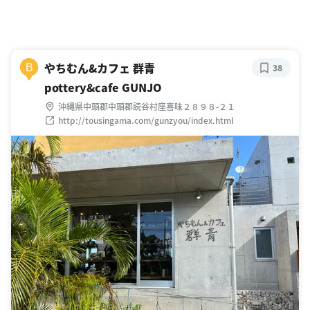
やちむん&カフェ 群青
B
38
pottery&cafe GUNJO
沖縄県中頭郡中頭郡読谷村座喜味２８９８-２１
http://tousingama.com/gunzyou/index.html