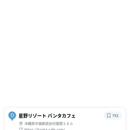
星野リゾート バンタカフェ
D
752
沖縄県中頭郡読谷村儀間５６０
https://banta-cafe.com/