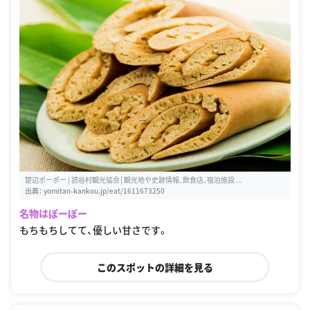
楚辺ポーポー | 読谷村観光協会│観光地や史跡情報、飲食店、宿泊施設 ...
出典：
yomitan-kankou.jp/eat/1611673250
名物はぽーぽー
もちもちしてて、優しい甘さです。
このスポットの詳細を見る