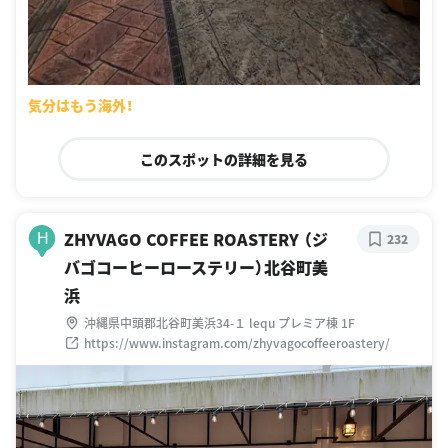
気分はもう海外！
このスポットの詳細を見る
ZHYVAGO COFFEE ROASTERY （ジ
H
232
バゴコーヒーローステリー）北谷町美
浜
沖縄県中頭郡北谷町美浜34-１ lequ プレミア棟 1F
https://www.instagram.com/zhyvagocoffeeroastery/