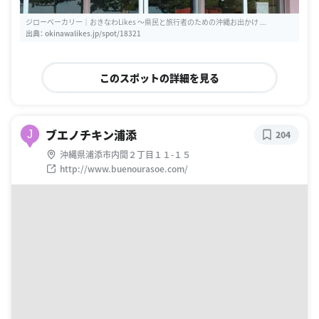
ジローベーカリー｜おきなわLikes 〜県民と旅行者のための沖縄お出かけ ...
出典：
okinawalikes.jp/spot/18321
このスポットの詳細を見る
ブエノチキン浦添
J
204
沖縄県浦添市内間２丁目１１-１５
http://www.buenourasoe.com/