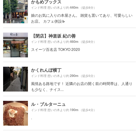
かもめブックス
440m
インド料理 想いの木より約
（徒歩8分）
娘のお気に入りの本屋さん。 雑貨も置いてあり、可愛らしい
お店。 カフェ併設☕️
【閉店】神楽坂 紀の善
460m
インド料理 想いの木より約
（徒歩8分）
スイーツ百名店 TOKYO 2020
かくれんぼ横丁
290m
インド料理 想いの木より約
（徒歩5分）
風情ある路地です！ 近隣のお店の開く前の時間帯は、人通り
も少なく、ナイス...
ル・ブルターニュ
190m
インド料理 想いの木より約
（徒歩4分）
.