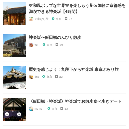
💛和風ポップな世界💚を楽しもう🍵🍶気軽に京都感を
満喫できる神楽坂【4時間】
☀️車なし旅
東京
27
神楽坂〜飯田橋のんびり散歩
yun
東京
30
歴史を感じよう！九段下から神楽坂 東京ぶらり旅
firia
東京
23
《飯田橋・神楽坂》神楽坂でお散歩食べ歩きデート
mgmg_
東京
33