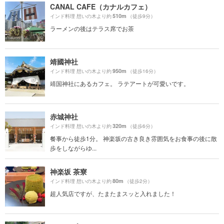
CANAL CAFE（カナルカフェ）
510m
インド料理 想いの木より約
（徒歩9分）
ラーメンの後はテラス席でお茶
靖國神社
950m
インド料理 想いの木より約
（徒歩16分）
靖国神社にあるカフェ。 ラテアートが可愛いです。
赤城神社
320m
インド料理 想いの木より約
（徒歩6分）
餐事から徒歩1分。 神楽坂の古き良き雰囲気をお食事の後に散
歩をしながらゆ...
神楽坂 茶寮
80m
インド料理 想いの木より約
（徒歩2分）
超人気店ですが、たまたまスッと入れました！