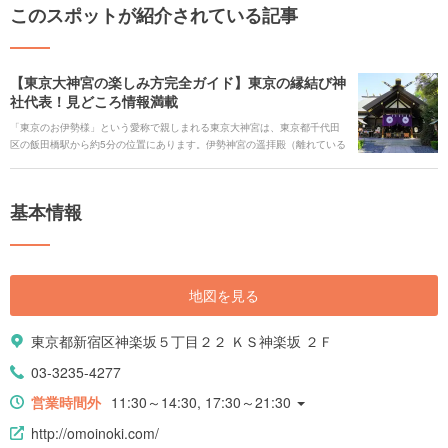
このスポットが紹介されている記事
【東京大神宮の楽しみ方完全ガイド】東京の縁結び神
社代表！見どころ情報満載
「東京のお伊勢様」という愛称で親しまれる東京大神宮は、東京都千代田
区の飯田橋駅から約5分の位置にあります。伊勢神宮の遥拝殿（離れている
場所から参拝するための建物）として東京に置かれており、明治時代に神
前結婚式を初めて行った神社でもあります。 東京五社にも数えられ、縁結
びのご利益を預かれると若い世代からも注目を集めて人気の神社となりま
基本情報
した。「恋みくじ」や「縁結び守り」を求めてやってくる参拝客が多く、
数々のジンクスも存在しています。
地図を見る
東京都新宿区神楽坂５丁目２２ ＫＳ神楽坂 ２Ｆ
03-3235-4277
営業時間外
11:30～14:30, 17:30～21:30
http://omoinoki.com/