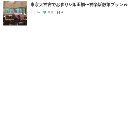
東京大神宮でお参り✨飯田橋〜神楽坂散策プラン🎶
ao
東京
4