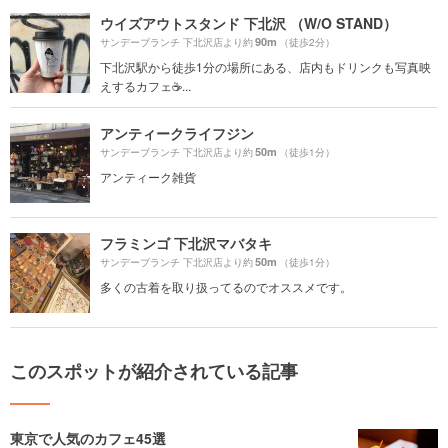
ウイズアウトスタンド 下北沢 （W/O STAND）
90m
サンデーブランチ 下北沢店より約
（徒歩2分）
下北沢駅から徒歩1分の場所にある、店内もドリンクも写真映
えするカフェ☕️...
アンティークライフジン
50m
サンデーブランチ 下北沢店より約
（徒歩1分）
アンティーク雑貨
フラミンゴ 下北沢マバタキ
50m
サンデーブランチ 下北沢店より約
（徒歩1分）
多くの古着を取り扱ってるのでオススメです。
このスポットが紹介されている記事
東京で人気のカフェ45選