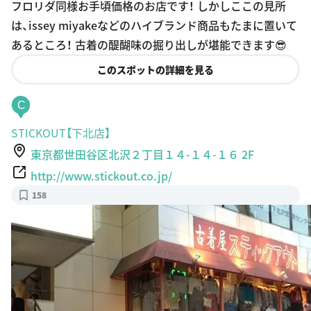
ml
フロリダ同様お手頃価格のお店です！ しかしここの見所
は、issey miyakeなどのハイブランド商品もたまに置いて
あるところ！ 古着の醍醐味の掘り出しが堪能できます😎
このスポットの詳細を見る
C
STICKOUT【下北店】
東京都世田谷区北沢２丁目１４-１４-１６ 2F
http://www.stickout.co.jp/
158