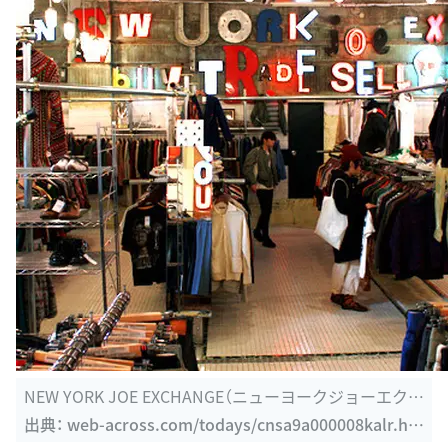
NEW YORK JOE EXCHANGE（ニューヨークジョーエクス
チェンジ ...
出典：
web-across.com/todays/cnsa9a000008kalr.ht