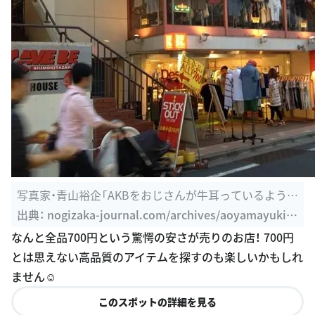
写真家・青山裕企「AKBをおじさんが牛耳っているよう
に、可愛いは ...
出典：
nogizaka-journal.com/archives/aoyamayuki-a
kb48-ojisan.html
なんと全品700円という驚愕の安さが売りのお店！ 700円
とは思えない高品質のアイテムを探すのも楽しいかもしれ
ません☺️
このスポットの詳細を見る