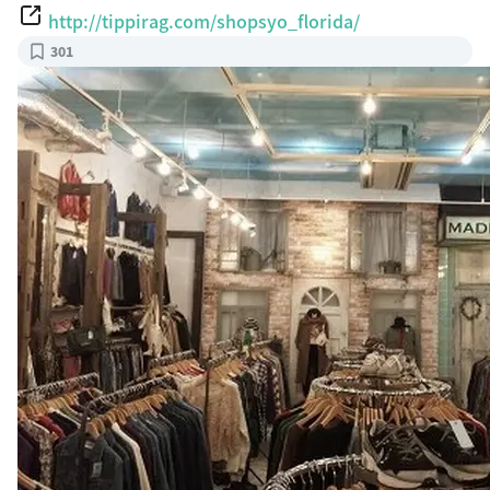
http://tippirag.com/shopsyo_florida/
301