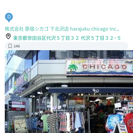
D
株式会社 原宿シカゴ 下北沢店 harajuku chicago Inc.,
東京都世田谷区代沢５丁目３２ 代沢５丁目３２−５
146