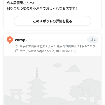
める居酒屋さんへ！
掘りごたつ式のちゃぶ台でおしゃれなお店です！
このスポットの詳細を見る
comp.
P
3
東京都世田谷区北沢２丁目１ 東京都世田谷区 2丁目1-7 ハウジ
ング北沢ビル6F
http://www.hotpepper.jp/strJ000765215/