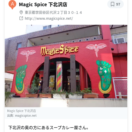
Magic Spice 下北沢店
A
97
東京都世田谷区代沢２丁目３０-１４
http://www.magicspice.net/
Magic Spice 下北沢店
出典：
magicspice.net
下北沢の奥の方にあるスープカレー屋さん。