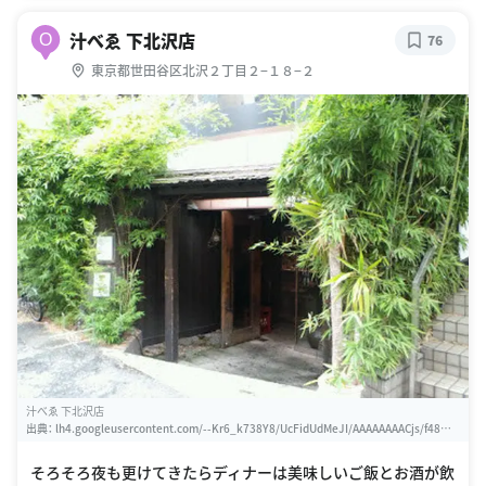
汁べゑ 下北沢店
O
76
東京都世田谷区北沢２丁目２−１８−２
汁べゑ 下北沢店
出典：
lh4.googleusercontent.com/--Kr6_k738Y8/UcFidUdMeJI/AAAAAAAACjs/f48Wc
b4u5s0IDuhfhikAL1EQsy965tXOg/w460-h310-k
そろそろ夜も更けてきたらディナーは美味しいご飯とお酒が飲