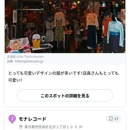
古着屋 Little Trip to Heaven
出典：
littletriptoheaven.jp
とっても可愛いデザインの服が多いです！店員さんもとっても
可愛い！
このスポットの詳細を見る
モナレコード
J
17
東京都世田谷区北沢２丁目１３-５ 3F