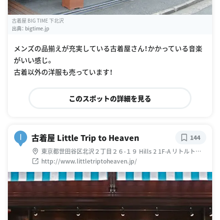
古着屋 BIG TIME 下北沢
出典：
bigtime.jp
メンズの品揃えが充実している古着屋さん！かかっている音楽
がいい感じ。
古着以外の洋服も売っています！
このスポットの詳細を見る
古着屋 Little Trip to Heaven
I
144
東京都世田谷区北沢２丁目２６-１９ Hills 2 1F-A リトルトリ
ップトゥヘブン
http://www.littletriptoheaven.jp/