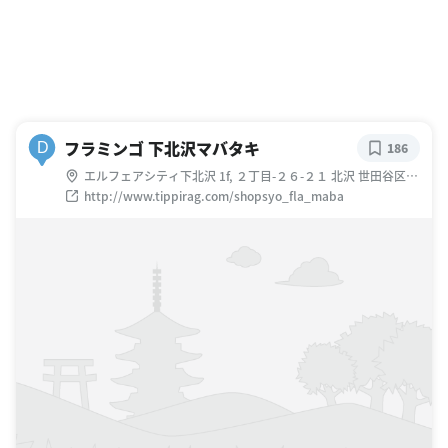
フラミンゴ 下北沢マバタキ
D
186
エルフェアシティ下北沢 1f, ２丁目-２６-２１ 北沢 世田谷区
東京都 日本
http://www.tippirag.com/shopsyo_fla_maba