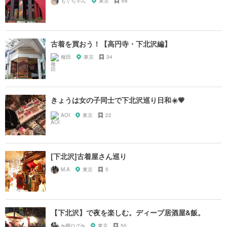
もぐちゃん
東京
68
古着を買おう！【高円寺・下北沢編】
種田
東京
34
きょうは女の子同士で下北沢巡り日和☀️💗
AOI
東京
22
[下北沢]古着屋さん巡り
M.A
東京
5
【下北沢】で夜を楽しむ。ディープ居酒屋&飯。
☕️棚ログ☕️
東京
50