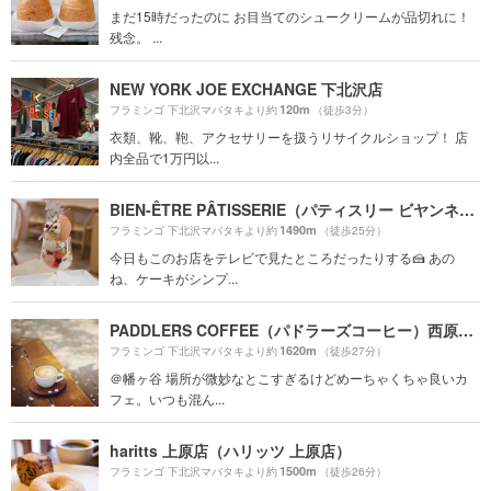
まだ15時だったのに お目当てのシュークリームが品切れに！
残念。 ...
NEW YORK JOE EXCHANGE 下北沢店
120m
フラミンゴ 下北沢マバタキより約
（徒歩3分）
衣類、靴、鞄、アクセサリーを扱うリサイクルショップ！ 店
内全品で1万円以...
BIEN-ÊTRE PÂTISSERIE（パティスリー ビヤンネートル）
1490m
フラミンゴ 下北沢マバタキより約
（徒歩25分）
今日もこのお店をテレビで見たところだったりする🍰 あの
ね、ケーキがシンプ...
PADDLERS COFFEE（パドラーズコーヒー）西原本店
1620m
フラミンゴ 下北沢マバタキより約
（徒歩27分）
＠幡ヶ谷 場所が微妙なとこすぎるけどめーちゃくちゃ良いカ
フェ。いつも混ん...
haritts 上原店（ハリッツ 上原店）
1500m
フラミンゴ 下北沢マバタキより約
（徒歩26分）