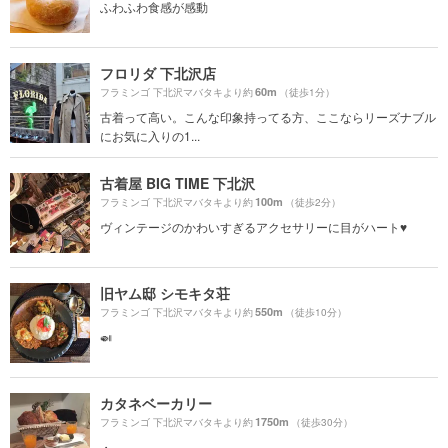
ふわふわ食感が感動
フロリダ 下北沢店
60m
フラミンゴ 下北沢マバタキより約
（徒歩1分）
古着って高い。こんな印象持ってる方、ここならリーズナブル
にお気に入りの1...
古着屋 BIG TIME 下北沢
100m
フラミンゴ 下北沢マバタキより約
（徒歩2分）
ヴィンテージのかわいすぎるアクセサリーに目がハート♥️
旧ヤム邸 シモキタ荘
550m
フラミンゴ 下北沢マバタキより約
（徒歩10分）
🍛
カタネベーカリー
1750m
フラミンゴ 下北沢マバタキより約
（徒歩30分）
・