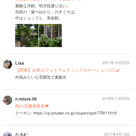
素敵な洋館。明月院通り沿い。
先程の「紫〜ゆかり」のすぐそば。
中はショップと、美術館。
Lisa
2021年10月23日
【関東】自然のフォトウェディングロケーション👰🏼‍♀️🌿
外国みたいな雰囲気で素敵🌼
n.miura.08
2018年11月24日
秋の北鎌倉散策🍁
クーポン: https://cp.jorudan.co.jp/coupon/spot/TRV11010/
なるむ
2017年4月13日