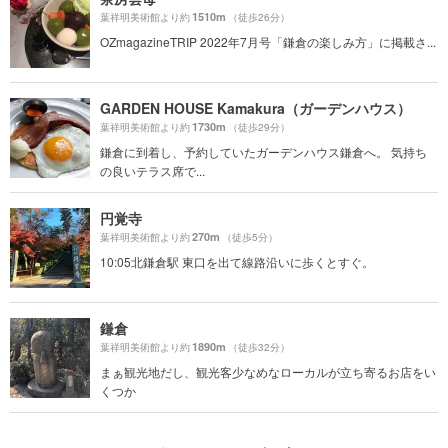
1510m
葉祥明美術館より約
（徒歩26分）
OZmagazineTRIP 2022年7月号「鎌倉の楽しみ方」に掲載さ...
GARDEN HOUSE Kamakura（ガーデンハウス）
1730m
葉祥明美術館より約
（徒歩29分）
鎌倉に到着し、予約していたガーデンハウス鎌倉へ。 気持ち
の良いテラス席で...
円覚寺
270m
葉祥明美術館より約
（徒歩5分）
10:05北鎌倉駅 東口を出て線路沿いに歩くとすぐ。
鎌倉
1890m
葉祥明美術館より約
（徒歩32分）
まぁ観光地だし、観光客少なめなローカルが立ち寄るお店をい
くつか