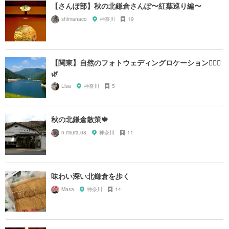
【さんぽ部】秋の北鎌倉さんぽ〜紅葉巡り編〜
shimanaco
神奈川
19
【関東】自然のフォトウェディングロケーション👰🏼‍♀️
🌿
Lisa
神奈川
5
秋の北鎌倉散策🍁
n.miura.08
神奈川
11
味わい深い北鎌倉を歩く
Masa
神奈川
14