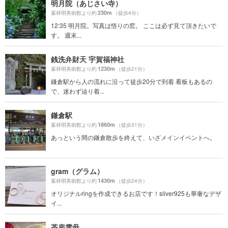
明月院（あじさい寺）
230m
葉祥明美術館より約
（徒歩4分）
12:35 明月院。写真は悟りの窓。 ここは必ず見て頂きたいで
す。 週末...
銭洗弁財天 宇賀福神社
1230m
葉祥明美術館より約
（徒歩21分）
鎌倉駅から人の流れに沿って徒歩20分で到着 看板もあるの
で、迷わず辿り着...
鎌倉駅
1860m
葉祥明美術館より約
（徒歩31分）
あっという間の鎌倉散歩を終えて、いざメインイベントへ。
gram（グラム）
1430m
葉祥明美術館より約
（徒歩24分）
オリジナルringを作成できるお店です！silver925も華奢なデザ
イ...
茶房雲母