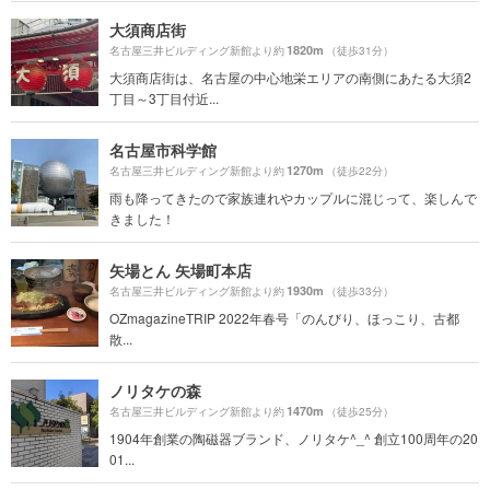
大須商店街
1820m
名古屋三井ビルディング新館より約
（徒歩31分）
大須商店街は、名古屋の中心地栄エリアの南側にあたる大須2
丁目～3丁目付近...
名古屋市科学館
1270m
名古屋三井ビルディング新館より約
（徒歩22分）
雨も降ってきたので家族連れやカップルに混じって、楽しんで
きました！
矢場とん 矢場町本店
1930m
名古屋三井ビルディング新館より約
（徒歩33分）
OZmagazineTRIP 2022年春号「のんびり、ほっこり、古都
散...
ノリタケの森
1470m
名古屋三井ビルディング新館より約
（徒歩25分）
1904年創業の陶磁器ブランド、ノリタケ^_^ 創立100周年の20
01...