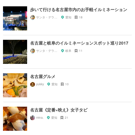
歩いて行ける名古屋市内のお手軽イルミネーション
サンタ・デラックス
愛知
18
名古屋と岐阜のイルミネーションスポット巡り2017
サンタ・デラックス
岐阜
11
名古屋グルメ
yukky
愛知
10
名古屋《定番×映え》女子タビ
mina.
愛知
21