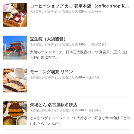
コーヒーショップ カコ 花車本店 （coffee shop KAKO）
520m
名古屋三井ビルディング新館より約
（徒歩9分）
.
宝生院（大須観音）
1460m
名古屋三井ビルディング新館より約
（徒歩25分）
大須のランドマーク。日本三大観音の一つ 真言宗。正式には
北野山真福寺宝...
モーニング喫茶 リヨン
40m
名古屋三井ビルディング新館より約
（徒歩1分）
.
矢場とん 名古屋駅名鉄店
230m
名古屋三井ビルディング新館より約
（徒歩4分）
とんかつがすっっっっっごく大好きで、好きな食べ物は？と聞
かれたら、とんか...