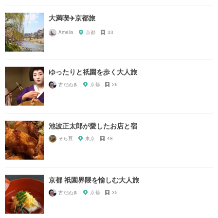
大満喫✈️京都旅
Amelia
京都
33
ゆったりと祇園を歩く大人旅
古だぬき
京都
26
池波正太郎が愛したお店と宿
そら豆
東京
48
京都 祇園界隈を愉しむ大人旅
古だぬき
京都
35