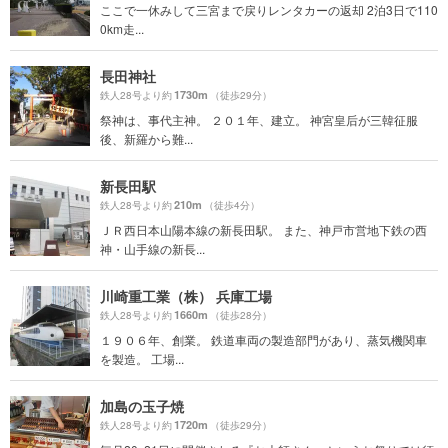
ここで一休みして三宮まで戻りレンタカーの返却 2泊3日で110
0km走...
長田神社
1730m
鉄人28号より約
（徒歩29分）
祭神は、事代主神。 ２０１年、建立。 神宮皇后が三韓征服
後、新羅から難...
新長田駅
210m
鉄人28号より約
（徒歩4分）
ＪＲ西日本山陽本線の新長田駅。 また、神戸市営地下鉄の西
神・山手線の新長...
川崎重工業（株） 兵庫工場
1660m
鉄人28号より約
（徒歩28分）
１９０６年、創業。 鉄道車両の製造部門があり、蒸気機関車
を製造。 工場...
加島の玉子焼
1720m
鉄人28号より約
（徒歩29分）