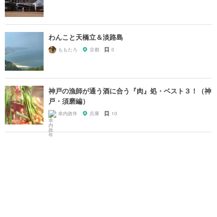
わんこと天橋立＆淡路島
ももたろ
京都
0
神戸の漁師が通う酒に合う『肉』処・ベスト３！（神
戸・須磨編）
幸内政年
兵庫
10