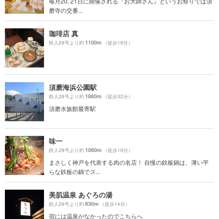
毎月20, 21日に開催される『お大師さん』というお祭りでは須
磨寺の交番...
珈琲店 真
1100m
鉄人28号より約
（徒歩19分）
須磨海浜公園駅
1880m
鉄人28号より約
（徒歩32分）
須磨水族館最寄駅
味一
1080m
鉄人28号より約
（徒歩19分）
まさしく神戸を代表する肉の名店！ 自慢の鉄板鍋は、薄い平
らな鉄板の鍋でス...
美肌温泉 あぐろの湯
830m
鉄人28号より約
（徒歩14分）
宿には温泉がなかったのでこちらへ