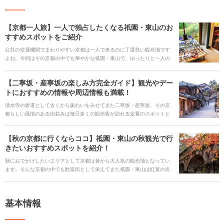
【京都一人旅】一人で独占したくなる祇園・東山のお
すすめスポットをご紹介
公共の交通機関でまわりやすい京都は一人で来るのに丁度良い観光地です
よね。今回はその京都の中でも華やかな祇園・東山で、ゆったりと一人の
時間を満喫するのにぴったりな雰囲気の良いカフェや自分と向き合って見
つめ直す機会をくれるお寺や神社、京都ならではのセンスの良いアートに
【二寧坂・産寧坂の楽しみ方完全ガイド】観光やデー
触れることができる店やミュージアムをご紹介。さらに、色々なお店を効
トにおすすめの情報や周辺情報も満載！
率的にまわりたい方におすすめの美味しいテイクアウトグルメを加えて充
実な京都旅に入れたいスポットを盛りだくさんでお届けします。
清水寺の参道として古くから賑わいをみせてきた二寧坂・産寧坂。その京
都らしい風情のある街並みは毎日多くの観光客が訪れる定番のスポットと
なっています。二寧坂・産寧坂やその周辺には数多くの土産物店や飲食店
が並んでいますが、その中でも可愛らしい和雑貨や京都だからこその食べ
【秋の京都に行くならココ】祗園・東山の秋観光で行
歩きにぴったりなグルメを楽しみ方と共にご紹介します。
きたいおすすめスポットを紹介！
秋におでかけしたいエリアとして京都は昔から大人気の観光地となってい
ます。そんな京都の中でも歓楽街として栄えてきた祇園・東山は紅葉の名
所や芸術、美味しい旬のグルメが楽しめるところがたくさんです。今回は
秋ならではの切り口から、祇園・東山のおすすめスポットをご紹介しま
す。
基本情報