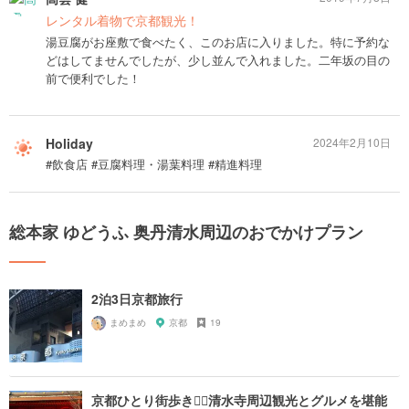
レンタル着物で京都観光！
湯豆腐がお座敷で食べたく、このお店に入りました。特に予約な
どはしてませんでしたが、少し並んで入れました。二年坂の目の
前で便利でした！
Holiday
2024年2月10日
#飲食店 #豆腐料理・湯葉料理 #精進料理
総本家 ゆどうふ 奥丹清水周辺のおでかけプラン
2泊3日京都旅行
まめまめ
京都
19
京都ひとり街歩き🚶‍♀️清水寺周辺観光とグルメを堪能