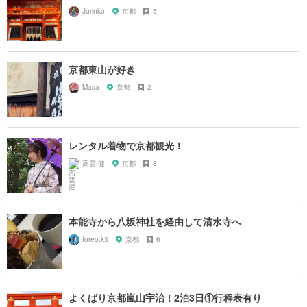
Jurinko
京都
5
京都東山が好き
Masa
京都
2
レンタル着物で京都観光！
高雲 健
京都
8
本能寺から八坂神社を経由して清水寺へ
foreo.k3
京都
6
よくばり京都嵐山宇治！2泊3日①行程表有り