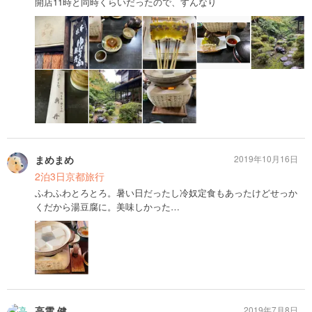
開店11時と同時くらいだったので、すんなり
まめまめ
2019年10月16日
2泊3日京都旅行
ふわふわとろとろ。暑い日だったし冷奴定食もあったけどせっか
くだから湯豆腐に。美味しかった…
高雲 健
2019年7月8日