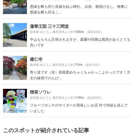
悪縁を断ち切り良縁を結ぶ神社。 以前、願掛けをし、無事に
悪縁を断ち切るこ...
蓮華王院 三十三間堂
1380m
総本家 ゆどうふ 奥丹清水より約
（徒歩23分）
中はもちろん圧倒されますが、庭園や回廊は風情がありとても
良いです
建仁寺
710m
総本家 ゆどうふ 奥丹清水より約
（徒歩12分）
寄り道です（笑）双龍図めちゃくちゃかっこよかったです！方
丈の縁側でのんび...
喫茶ソワレ
1190m
総本家 ゆどうふ 奥丹清水より約
（徒歩20分）
フルーツポンチのサイダーが美味しいお店 外で何組も並んで
いました
このスポットが紹介されている記事