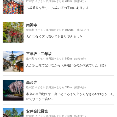
200m
総本家 ゆどうふ 奥丹清水より約
（徒歩4分）
八坂通りを登り、八坂の塔の手前にあります
南禅寺
1900m
総本家 ゆどうふ 奥丹清水より約
（徒歩32分）
人が少なく落ち着いてお参りできました！
三年坂・二年坂
180m
総本家 ゆどうふ 奥丹清水より約
（徒歩3分）
人が沢山居て登りながら人を避けるのが大変でした（笑）
高台寺
330m
総本家 ゆどうふ 奥丹清水より約
（徒歩6分）
本来の目的地です。高いところまで上がらなきゃいけなかった
のでひーひー言い...
安井金比羅宮
510m
総本家 ゆどうふ 奥丹清水より約
（徒歩9分）