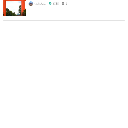
つぶあん
京都
6