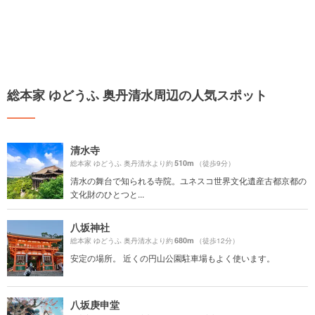
総本家 ゆどうふ 奥丹清水周辺の人気スポット
清水寺
510m
総本家 ゆどうふ 奥丹清水より約
（徒歩9分）
清水の舞台で知られる寺院。ユネスコ世界文化遺産古都京都の
文化財のひとつと...
八坂神社
680m
総本家 ゆどうふ 奥丹清水より約
（徒歩12分）
安定の場所。 近くの円山公園駐車場もよく使います。
八坂庚申堂