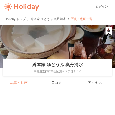
ログイン
Holiday トップ
総本家 ゆどうふ 奥丹清水
写真・動画一覧
総本家 ゆどうふ 奥丹清水
京都府京都市東山区清水３丁目３４０
写真・動画
口コミ
アクセス