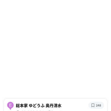
総本家 ゆどうふ 奥丹清水
E
248