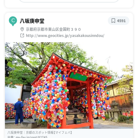
八坂庚申堂
C
4591
京都府京都市東山区金園町３９０
http://www.geocities.jp/yasakakousinndou/
八坂庚申堂｜京都のスポット情報【マイフェバ】
出典：
my-fav.jp/spot/82745