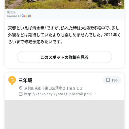
馬太郎
G
oogle Places
京都といえば清水寺！ですが、訪れた時は大規模修繕中で、少し
外観などは期待していたよりも楽しめませんでした。2021年く
らいまで修繕予定みたいです。
このスポットの詳細を見る
三年坂
G
196
京都府京都市東山区清水２丁目２１１
http://kanko.city.kyoto.lg.jp/detail.php?
InforKindCode=4&ManageCode=6000047