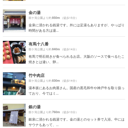
金の湯
850m
鼓ケ滝公園より約
（徒歩15分）
金泉に浸かれる銭湯です。外には足湯もありますが、やっぱり
時間がある方は湯...
有馬十八番
840m
鼓ケ滝公園より約
（徒歩14分）
有馬で明石焼きが食べられるお店。大阪のソースで食べるたこ
焼きとは違い、卵...
竹中肉店
830m
鼓ケ滝公園より約
（徒歩14分）
湯本坂にあるお肉屋さん。国産の黒毛和牛や神戸牛を取り扱っ
ており、今ではミ...
銀の湯
760m
鼓ケ滝公園より約
（徒歩13分）
銀泉に浸かれる銭湯です。金の湯とのセット券で入浴。中には
サウナもあって、...