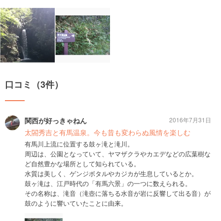
口コミ（3件）
関西が好っきゃねん
2016年7月31日
太閤秀吉と有馬温泉。今も昔も変わらぬ風情を楽しむ
有馬川上流に位置する鼓ヶ滝と滝川。
周辺は、公園となっていて、ヤマザクラやカエデなどの広葉樹な
ど自然豊かな場所として知られている。
水質は美しく、ゲンジボタルやカジカが生息しているとか。
鼓ヶ滝は、江戸時代の「有馬六景」の一つに数えられる。
その名称は、滝音（滝壺に落ちる水音が岩に反響して出る音）が
鼓のように響いていたことに由来。