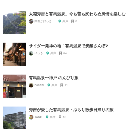
太閤秀吉と有馬温泉。今も昔も変わらぬ風情を楽しむ
関西が好っきゃねん
兵庫
8
サイダー発祥の地！有馬温泉で炭酸さんぽ♪
ゆうき
兵庫
64
有馬温泉〜神戸 のんびり旅
nanami
兵庫
11
秀吉が愛した有馬温泉・ぶらり散歩日帰りの旅
TANI3
兵庫
46