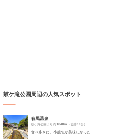
鼓ケ滝公園周辺の人気スポット
有馬温泉
1040m
鼓ケ滝公園より約
（徒歩18分）
食べ歩きに。小籠包が美味しかった