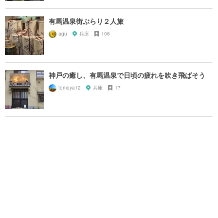
有馬温泉街ぶらり２人旅
agu
兵庫
106
神戸の癒し、有馬温泉で日頃の疲れを吹き飛ばそう
tomoya12
兵庫
17