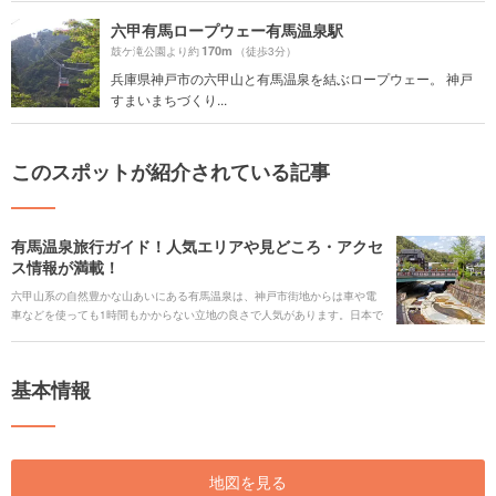
六甲有馬ロープウェー有馬温泉駅
170m
鼓ケ滝公園より約
（徒歩3分）
兵庫県神戸市の六甲山と有馬温泉を結ぶロープウェー。 神戸
すまいまちづくり...
このスポットが紹介されている記事
有馬温泉旅行ガイド！人気エリアや見どころ・アクセ
ス情報が満載！
六甲山系の自然豊かな山あいにある有馬温泉は、神戸市街地からは車や電
車などを使っても1時間もかからない立地の良さで人気があります。日本で
最も古い温泉の1つで、かつて太閤豊臣秀吉が愛した名湯としても有名な温
泉観光地です。その中心地には旅館やホテルが立ち並び、江戸時代の情緒
を残した町並みや由緒あるお寺・神社も数多くあって、古くから親しまれ
基本情報
多くの人たちが訪れてきた歴史を感じさせます。 六甲山頂へもロープウェ
ーに乗って約12分でアクセスすることができるので、有馬温泉観光と合わ
せて六甲山頂での色々なレジャーも楽しめます。人気の観光スポットやご
当地グルメ、アクセスや交通、見どころまで、有馬温泉の全てをまとめて
ご紹介いたします！
地図を見る