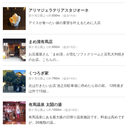
アリマジェラテリアスタジオーネ
830m
鼓ケ滝公園より約
（徒歩14分）
アイスが食べたい娘の要望を叶えるために入店
まめ清有馬店
850m
鼓ケ滝公園より約
（徒歩15分）
お豆腐屋さん「まめ清」が営むソフトクリームと豆乳大判焼き
のお店。こちらの...
くつろぎ家
790m
鼓ケ滝公園より約
（徒歩14分）
次は行きたいお店 池之坊駐車場に停めたら目の前。 12時過ぎ
は外で15組...
有馬温泉 太閤の湯
1050m
鼓ケ滝公園より約
（徒歩18分）
有馬温泉にある最大級の日帰り温泉施設です。料金は高めです
が、26種類の温...