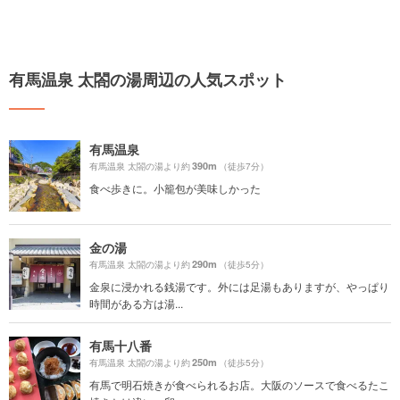
有馬温泉 太閤の湯周辺の人気スポット
有馬温泉
390m
有馬温泉 太閤の湯より約
（徒歩7分）
食べ歩きに。小籠包が美味しかった
金の湯
290m
有馬温泉 太閤の湯より約
（徒歩5分）
金泉に浸かれる銭湯です。外には足湯もありますが、やっぱり
時間がある方は湯...
有馬十八番
250m
有馬温泉 太閤の湯より約
（徒歩5分）
有馬で明石焼きが食べられるお店。大阪のソースで食べるたこ