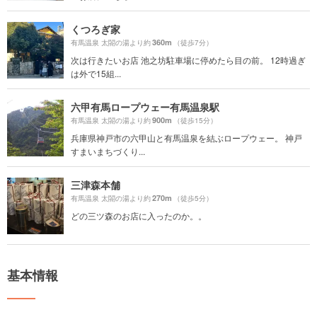
くつろぎ家
360m
有馬温泉 太閤の湯より約
（徒歩7分）
次は行きたいお店 池之坊駐車場に停めたら目の前。 12時過ぎ
は外で15組...
六甲有馬ロープウェー有馬温泉駅
900m
有馬温泉 太閤の湯より約
（徒歩15分）
兵庫県神戸市の六甲山と有馬温泉を結ぶロープウェー。 神戸
すまいまちづくり...
三津森本舗
270m
有馬温泉 太閤の湯より約
（徒歩5分）
どの三ツ森のお店に入ったのか。。
基本情報