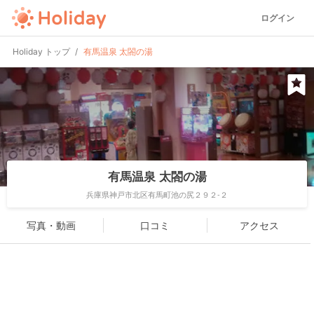
ログイン
Holiday トップ
有馬温泉 太閤の湯
有馬温泉 太閤の湯
兵庫県神戸市北区有馬町池の尻２９２-２
写真・動画
口コミ
アクセス