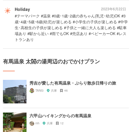
Holiday
2023年6月22日
#テーマパーク #温泉 #0歳･1歳･2歳の赤ちゃん(乳児･幼児)OK #3
歳･4歳･5歳･6歳(幼児)が楽しめる #小学生の子供が楽しめる #中学
生･高校生の子供が楽しめる #子供と一緒に大人も楽しめる #駐車
場あり #駅から近い #雨でもOK #売店あり #ベビーカーOK #レス
トランあり
有馬温泉 太閤の湯周辺のおでかけプラン
秀吉が愛した有馬温泉・ぶらり散歩日帰りの旅
TANI3
兵庫
46
六甲山ハイキングからの有馬温泉
mh
兵庫
12