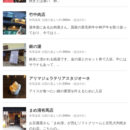
焼きとは違い、卵...
竹中肉店
260m
有馬温泉 太閤の湯より約
（徒歩5分）
湯本坂にあるお肉屋さん。国産の黒毛和牛や神戸牛を取り扱っ
ており、今ではミ...
銀の湯
300m
有馬温泉 太閤の湯より約
（徒歩6分）
銀泉に浸かれる銭湯です。金の湯とのセット券で入浴。中には
サウナもあって、...
アリマジェラテリアスタジオーネ
230m
有馬温泉 太閤の湯より約
（徒歩4分）
アイスが食べたい娘の要望を叶えるために入店
まめ清有馬店
240m
有馬温泉 太閤の湯より約
（徒歩5分）
お豆腐屋さん「まめ清」が営むソフトクリームと豆乳大判焼き
のお店。こちらの...