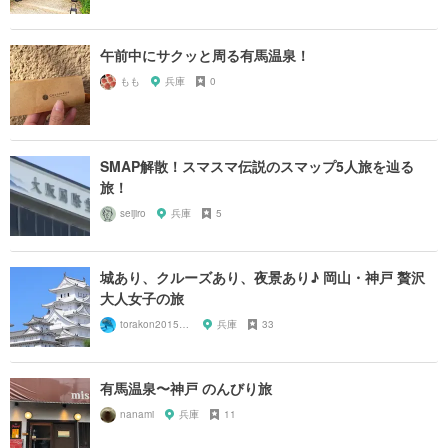
午前中にサクッと周る有馬温泉！
もも
兵庫
0
SMAP解散！スマスマ伝説のスマップ5人旅を辿る
旅！
seijiro
兵庫
5
城あり、クルーズあり、夜景あり♪ 岡山・神戸 贅沢
大人女子の旅
torakon20150801
兵庫
33
有馬温泉〜神戸 のんびり旅
nanami
兵庫
11