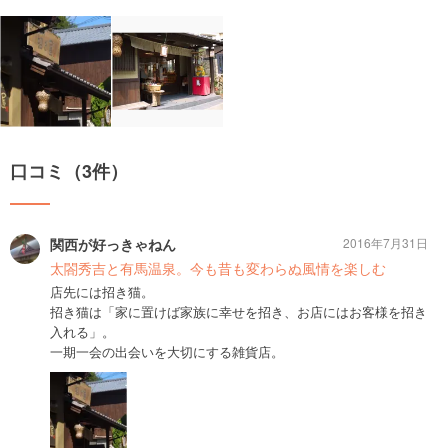
口コミ（3件）
関西が好っきゃねん
2016年7月31日
太閤秀吉と有馬温泉。今も昔も変わらぬ風情を楽しむ
店先には招き猫。
招き猫は「家に置けば家族に幸せを招き、お店にはお客様を招き
入れる」。
一期一会の出会いを大切にする雑貨店。