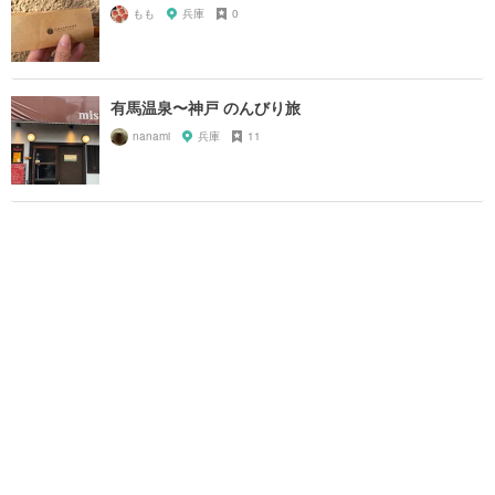
もも
兵庫
0
有馬温泉〜神戸 のんびり旅
nanami
兵庫
11