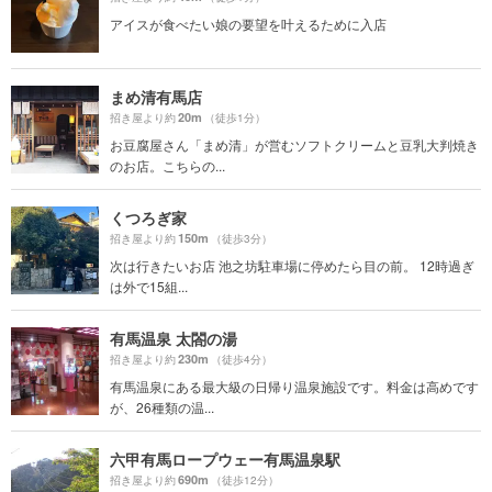
アイスが食べたい娘の要望を叶えるために入店
まめ清有馬店
20m
招き屋より約
（徒歩1分）
お豆腐屋さん「まめ清」が営むソフトクリームと豆乳大判焼き
のお店。こちらの...
くつろぎ家
150m
招き屋より約
（徒歩3分）
次は行きたいお店 池之坊駐車場に停めたら目の前。 12時過ぎ
は外で15組...
有馬温泉 太閤の湯
230m
招き屋より約
（徒歩4分）
有馬温泉にある最大級の日帰り温泉施設です。料金は高めです
が、26種類の温...
六甲有馬ロープウェー有馬温泉駅
690m
招き屋より約
（徒歩12分）