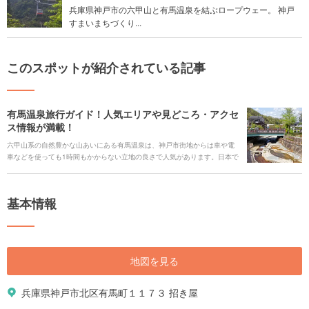
兵庫県神戸市の六甲山と有馬温泉を結ぶロープウェー。 神戸
すまいまちづくり...
このスポットが紹介されている記事
有馬温泉旅行ガイド！人気エリアや見どころ・アクセ
ス情報が満載！
六甲山系の自然豊かな山あいにある有馬温泉は、神戸市街地からは車や電
車などを使っても1時間もかからない立地の良さで人気があります。日本で
最も古い温泉の1つで、かつて太閤豊臣秀吉が愛した名湯としても有名な温
泉観光地です。その中心地には旅館やホテルが立ち並び、江戸時代の情緒
を残した町並みや由緒あるお寺・神社も数多くあって、古くから親しまれ
基本情報
多くの人たちが訪れてきた歴史を感じさせます。 六甲山頂へもロープウェ
ーに乗って約12分でアクセスすることができるので、有馬温泉観光と合わ
せて六甲山頂での色々なレジャーも楽しめます。人気の観光スポットやご
当地グルメ、アクセスや交通、見どころまで、有馬温泉の全てをまとめて
ご紹介いたします！
地図を見る
兵庫県神戸市北区有馬町１１７３ 招き屋