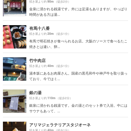
90m
招き屋より約
（徒歩2分）
金泉に浸かれる銭湯です。外には足湯もありますが、やっぱり
時間がある方は湯...
有馬十八番
20m
招き屋より約
（徒歩1分）
有馬で明石焼きが食べられるお店。大阪のソースで食べるたこ
焼きとは違い、卵...
竹中肉店
40m
招き屋より約
（徒歩1分）
湯本坂にあるお肉屋さん。国産の黒毛和牛や神戸牛を取り扱っ
ており、今ではミ...
銀の湯
110m
招き屋より約
（徒歩2分）
銀泉に浸かれる銭湯です。金の湯とのセット券で入浴。中には
サウナもあって、...
アリマジェラテリアスタジオーネ
40m
招き屋より約
（徒歩1分）