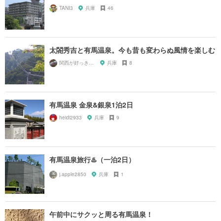
TANI3
兵庫
46
太閤秀吉と有馬温泉。今も昔も変わらぬ風情を楽しむ
関西が好っきゃねん
兵庫
8
有馬温泉 金泉&銀泉1泊2日
heidi2933
兵庫
9
有馬温泉旅行♨️（一泊2日）
j.apple2850
兵庫
1
午前中にサクッと周る有馬温泉！