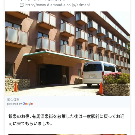
http://www.diamond-s.co.jp/arimah/
国久舜市
G
oogle Places
銀泉のお宿、有馬温泉街を散策した後は一度駅前に戻ってお迎
えに来てもらいました。