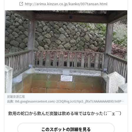
http://arima.kinzan.co.jp/kanko/007tansan.html
炭酸泉源広場
出典：
lh6.googleusercontent.com/-2C0QRngJcrU/Vpi3_jfXxTI/AAAAAAAABX0/In9PKP
sUpHA/w460-h310-k
飲用の蛇口から飲んだ炭酸は飲める味ではなかった（；￣ェ￣）
このスポットの詳細を見る