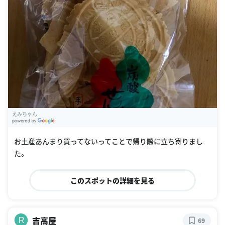
えみちゃん
G
oogle Places
お土産あんまり買ってないってことで帰り際に立ち寄りまし
た。
このスポットの詳細を見る
吉高屋
R
69