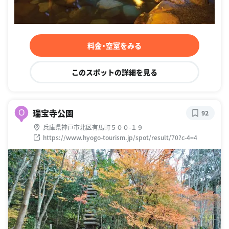
料金・空室をみる
このスポットの詳細を見る
瑞宝寺公園
O
92
兵庫県神戸市北区有馬町５００-１９
https://www.hyogo-tourism.jp/spot/result/70?c-4=4