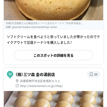
兵庫】元豆腐屋さんの絶品豆乳ソフトとおからドーナツ "まめ清 有馬店 ...
出典：
gourmet-kanko.com/mamekiiyo-arima
ソフトクリームを食べようと思っていましたが寒かったのでテ
イクアウトで豆腐ドーナツを購入しました！
このスポットの詳細を見る
（株）三ツ森 金の湯前店
M
20
兵庫県神戸市北区有馬町８３２
http://www.tansan.co.jp/shop/