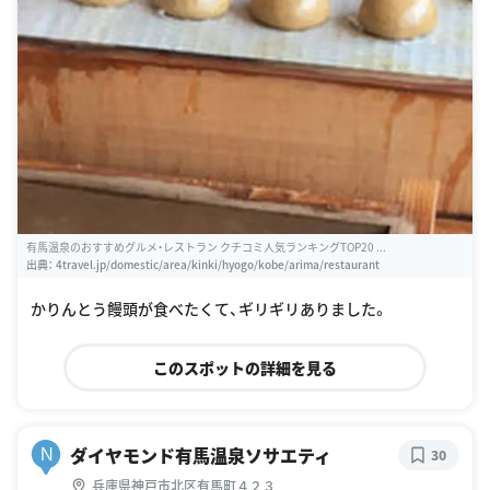
有馬温泉のおすすめグルメ・レストラン クチコミ人気ランキングTOP20 ...
出典：
4travel.jp/domestic/area/kinki/hyogo/kobe/arima/restaurant
かりんとう饅頭が食べたくて、ギリギリありました。
このスポットの詳細を見る
ダイヤモンド有馬温泉ソサエティ
N
30
兵庫県神戸市北区有馬町４２３