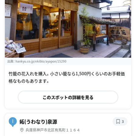
出典：
hankyu.co.jp/ekiblo/ayapon/15290
竹籠の花入れを購入。小さい籠なら1,500円くらいのお手軽価
格なものもあります。
このスポットの詳細を見る
妬(うわなり)泉源
I
3
兵庫県神戸市北区有馬町１１６４