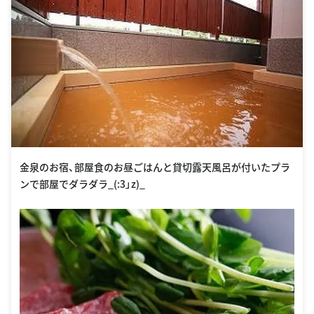
金泉のお宿、部屋食のお昼ごはんと貸切露天風呂が付いたプラ
ンで部屋でダラダラ_(:3」z)_