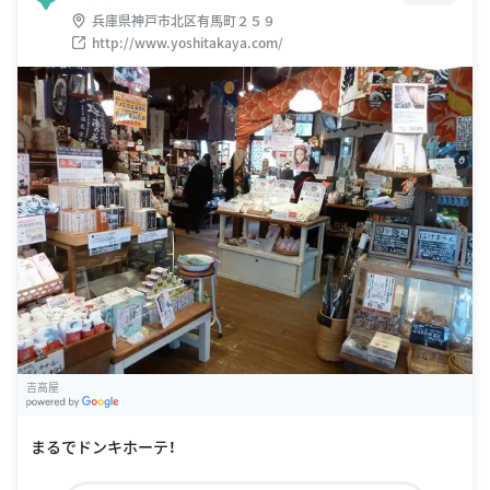
兵庫県神戸市北区有馬町２５９
http://www.yoshitakaya.com/
吉高屋
G
oogle Places
まるでドンキホーテ！