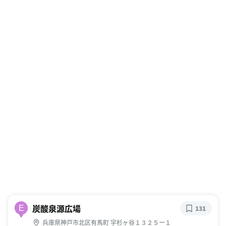
炭酸泉源広場
E
131
兵庫県神戸市北区有馬町 字杉ヶ谷１３２５ー１