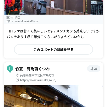
（株）竹中肉店
出典：
arima-takenaka29.com
コロッケは甘くて美味しいです。メンチカツも美味しいですが
パンチありすぎて半分こくらいがちょうどいいかも。
このスポットの詳細を見る
竹芸 有馬籠くつわ
H
23
兵庫県神戸市北区有馬町２
http://www.arimakago.jp/