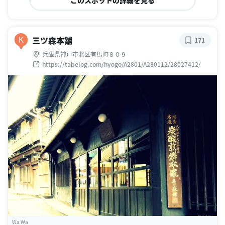
三ツ森本舗
K
171
兵庫県神戸市北区有馬町８０９
https://tabelog.com/hyogo/A2801/A280112/28027412/
Wa Wa