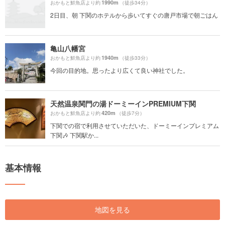
1990m
おかもと鮮魚店より約
（徒歩34分）
2日目、朝 下関のホテルから歩いてすぐの唐戸市場で朝ごはん
亀山八幡宮
1940m
おかもと鮮魚店より約
（徒歩33分）
今回の目的地。思ったより広くて良い神社でした。
天然温泉関門の湯ドーミーインPREMIUM下関
420m
おかもと鮮魚店より約
（徒歩7分）
下関での宿で利用させていただいた、ドーミーインプレミアム
下関🎶 下関駅か...
基本情報
地図を見る