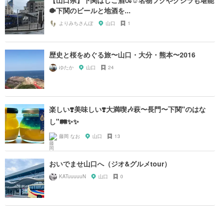
【山口県】下関はしご酒🍶☺️名物フグやクジラも堪能
🐡下関のビールと地酒を...
よりみちさんぽ
山口
1
歴史と桜をめぐる旅〜山口・大分・熊本〜2016
ゆたか
山口
24
楽しい❣️美味しい❣️大満喫🎶萩〜長門〜下関"のはな
し"🛤✨✨
藤岡 なお
山口
13
おいでませ山口へ（ジオ&グルメtour）
KATuuuuuN
山口
0