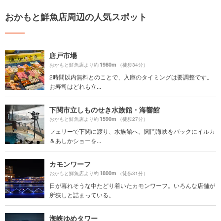
おかもと鮮魚店周辺の人気スポット
唐戸市場
1980m
おかもと鮮魚店より約
（徒歩34分）
2時間以内無料とのことで、入庫のタイミングは要調整です。
お寿司はどれも立...
下関市立しものせき水族館・海響館
1590m
おかもと鮮魚店より約
（徒歩27分）
フェリーで下関に渡り、水族館へ。関門海峡をバックにイルカ
＆あしかショーを...
カモンワーフ
1800m
おかもと鮮魚店より約
（徒歩31分）
日が暮れそうな中たどり着いたカモンワーフ。いろんな店舗が
所狭しと詰まっている。
海峡ゆめタワー