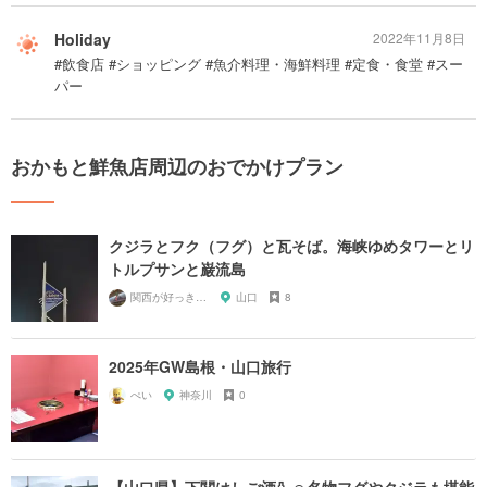
Holiday
2022年11月8日
#飲食店 #ショッピング #魚介料理・海鮮料理 #定食・食堂 #スー
パー
おかもと鮮魚店周辺のおでかけプラン
クジラとフク（フグ）と瓦そば。海峡ゆめタワーとリ
トルプサンと巌流島
関西が好っきゃねん
山口
8
2025年GW島根・山口旅行
ぺい
神奈川
0