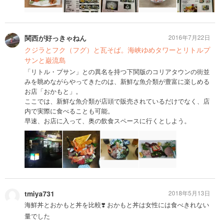
関西が好っきゃねん
2016年7月22日
クジラとフク（フグ）と瓦そば。海峡ゆめタワーとリトルプ
サンと巌流島
「リトル・プサン」との異名を持つ下関版のコリアタウンの街並
みを眺めながらやってきたのは、新鮮な魚介類が豊富に楽しめる
お店「おかもと」。
ここでは、新鮮な魚介類が店頭で販売されているだけでなく、店
内で実際に食べることも可能。
早速、お店に入って、奥の飲食スペースに行くとしよう。
tmiya731
2018年5月13日
海鮮丼とおかもと丼を比較❣️ おかもと丼は女性には食べきれない
量でした