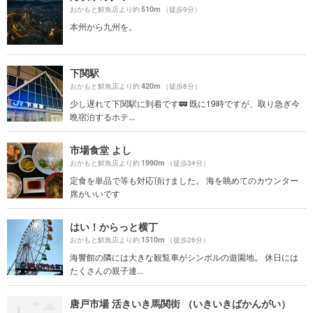
510m
おかもと鮮魚店より約
（徒歩9分）
本州から九州を。
下関駅
420m
おかもと鮮魚店より約
（徒歩8分）
少し遅れて下関駅に到着です🚃 既に19時ですが、取り急ぎ今
晩宿泊するホテ...
市場食堂 よし
1990m
おかもと鮮魚店より約
（徒歩34分）
定食を単品で等も対応頂けました。 海を眺めてのカウンター
席がいいです
はい！からっと横丁
1510m
おかもと鮮魚店より約
（徒歩26分）
海響館の隣には大きな観覧車がシンボルの遊園地。 休日には
たくさんの親子連...
唐戸市場 活きいき馬関街 （いきいきばかんがい）