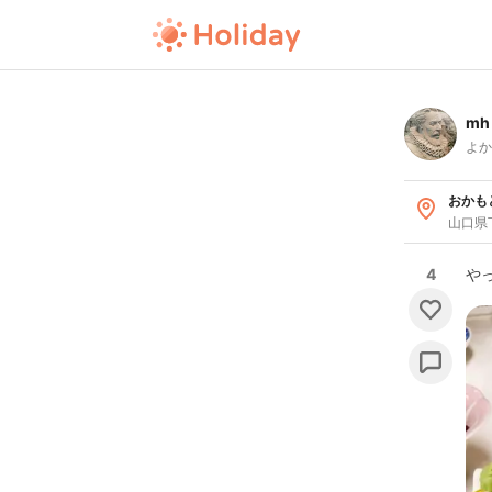
mh
よか
おかも
山口県
4
や