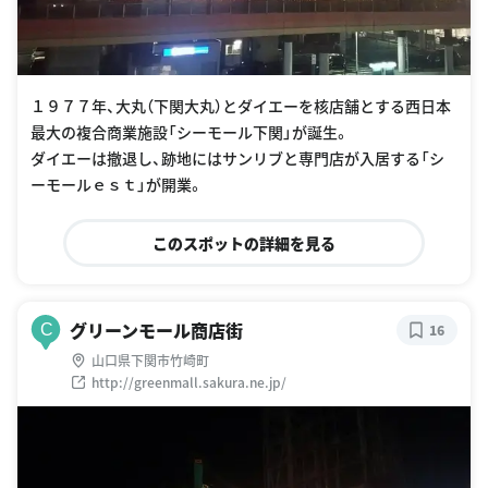
１９７７年、大丸（下関大丸）とダイエーを核店舗とする西日本
最大の複合商業施設「シーモール下関」が誕生。
ダイエーは撤退し、跡地にはサンリブと専門店が入居する「シ
ーモールｅｓｔ」が開業。
このスポットの詳細を見る
グリーンモール商店街
C
16
山口県下関市竹崎町
http://greenmall.sakura.ne.jp/