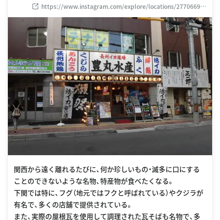
竹崎 町 1-15-33 ポラ スター ビル 1F
https://www.instagram.com/explore/locations/27706698
7
関西から遠く離れるたびに、何か珍しいもの・滅多に口にする
ことのできないような名物、特産物が食べたくなる。
下関では特に、フグ（地元ではフクと呼ばれている）やクジラが
有名で、多くの店舗で提供されている。
また、実際の屋根瓦を使用して調理された瓦そばも名物で、多