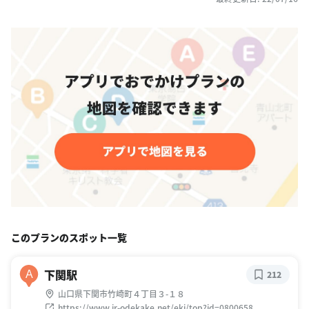
このプランのスポット一覧
下関駅
A
212
山口県下関市竹崎町４丁目３-１８
https://www.jr-odekake.net/eki/top?id=0800658