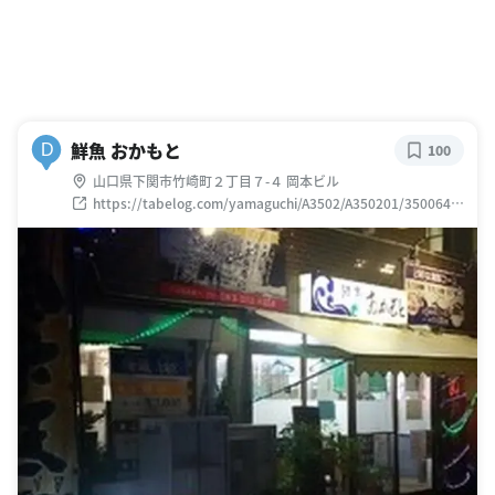
鮮魚 おかもと
D
100
山口県下関市竹崎町２丁目７-４ 岡本ビル
https://tabelog.com/yamaguchi/A3502/A350201/3500641
4/