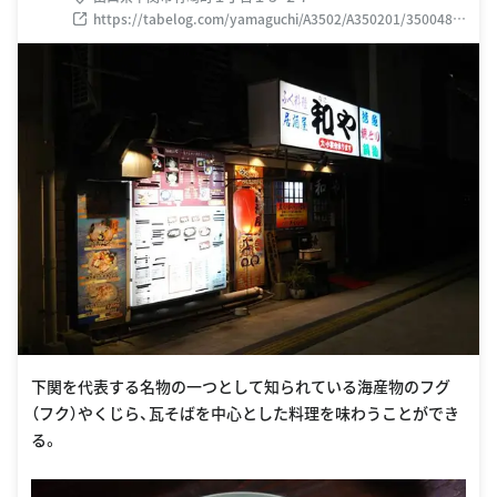
https://tabelog.com/yamaguchi/A3502/A350201/3500484
5/
下関を代表する名物の一つとして知られている海産物のフグ
（フク）やくじら、瓦そばを中心とした料理を味わうことができ
る。