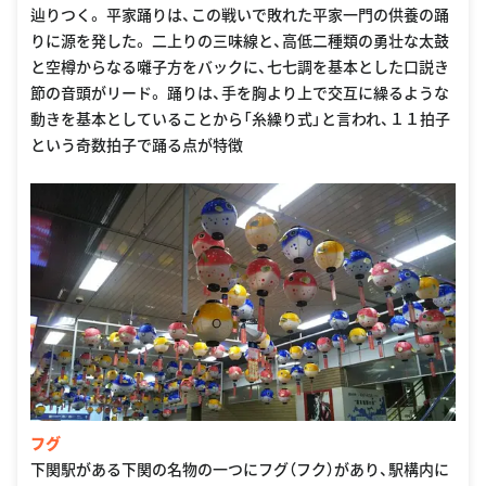
辿りつく。 平家踊りは、この戦いで敗れた平家一門の供養の踊
りに源を発した。 二上りの三味線と、高低二種類の勇壮な太鼓
と空樽からなる囃子方をバックに、七七調を基本とした口説き
節の音頭がリード。 踊りは、手を胸より上で交互に繰るような
動きを基本としていることから「糸繰り式」と言われ、１１拍子
という奇数拍子で踊る点が特徴
フグ
下関駅がある下関の名物の一つにフグ（フク）があり、駅構内に