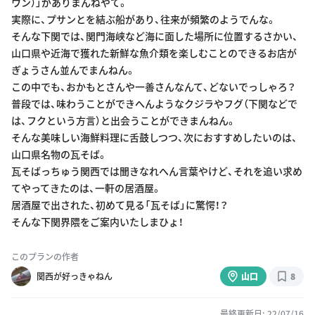
ウン）」がありまんねやて。
実際に、プサンとを結ぶ船があり、往来が頻繁のようでんな。
そんな下関では、関門海峡など海に面した場所に位置するさかい、
山口県や近海で獲れた新鮮な魚介類を楽しむことのできるお店が
ぎょうさん並んでまんねん。
この中でも、おかもとさんや一善さんなんて、どないでっしゃろ？
普段では、味わうことができへんようなクジラやフグ（下関などで
は、フクという方言）と出会うことができまんねん。
そんな美味しい海鮮料理に舌鼓しつつ、次におすすめしたいのは、
山口県名物の瓦そば。
瓦そばっちゅう関西では聞きなれへん言葉やけど、それを追い求め
てやってきたのは、一軒の居酒屋。
居酒屋で出された、初めて見る「瓦そば」に驚愕！？
そんな下関界隈をご案内いたしまひょ！
このプランの作者
関西が好っきゃねん
山口
8
最終更新日: 22/07/16