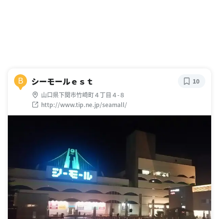
シーモールｅｓｔ
B
10
山口県下関市竹崎町４丁目４-８
http://www.tip.ne.jp/seamall/