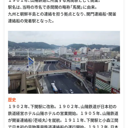
１９０１年、山陽鉄道に所属する馬関駅として開業。
駅名は、当時の市名で赤間関の略称「馬関」に由来。
九州と朝鮮半島との連絡を担う拠点となり、関門連絡船・関釜
連絡船の発着駅となった。
歴史
１９０２年、下関駅に改称。 １９０２年、山陽鉄道が日本初の
鉄道経営ホテル山陽ホテルの営業開始。 １９０５年、山陽鉄道
が関釜連絡船（壱岐丸）を就航。 １９１１年、下関駅と小森江間
で日本初の貨物専用鉄道連絡船の運行開始。 １９１２年、日本