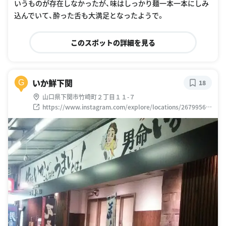
いうものが存在しなかったが、味はしっかり麺一本一本にしみ
込んでいて、酔った舌も大満足となったようで。
このスポットの詳細を見る
いか鮮下関
G
18
山口県下関市竹崎町２丁目１１-７
https://www.instagram.com/explore/locations/26799568
7