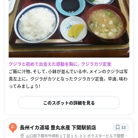
クジラと初めて出会えた感動を胸に。クジラカツ定食
ご飯に汁物、そして、小鉢が並んでいる中、メインのクジラは写
真左上に。 クジラがカツとなったクジラカツ定食。 早速、味わ
ってみましょう！
このスポットの詳細を見る
長州イカ道場 豊丸水産 下関駅前店
F
12
山口県下関市竹崎町１丁目１５-３３ ポラスタービル下関駅前