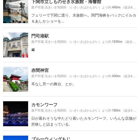
下関市立しものせき水族館・海響館
440m
唐戸市場 活きいき馬関街 （いきいきばかんがい）より約
（徒歩8分）
フェリーで下関に渡り、水族館へ。関門海峡をバックにイルカ
＆あしかショーを...
門司港駅
1930m
唐戸市場 活きいき馬関街 （いきいきばかんがい）より約
（徒歩33分）
🚉
赤間神宮
430m
唐戸市場 活きいき馬関街 （いきいきばかんがい）より約
（徒歩8分）
耳なし芳一の舞台、とか。
カモンワーフ
180m
唐戸市場 活きいき馬関街 （いきいきばかんがい）より約
（徒歩4分）
日が暮れそうな中たどり着いたカモンワーフ。いろんな店舗が
所狭しと詰まっている。
ブルーウィングもじ