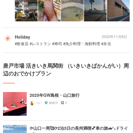
Holiday
2022年11月8日
#飲食店 #レストラン #寿司 #魚介料理・海鮮料理 #弁当
唐戸市場 活きいき馬関街 （いきいきばかんがい）周
辺のおでかけプラン
2025年GW島根・山口旅行
ぺい
神奈川
0
⟳山口一周🥰⟳2泊3日の長州満喫💕車の旅🚗³₃ドライ