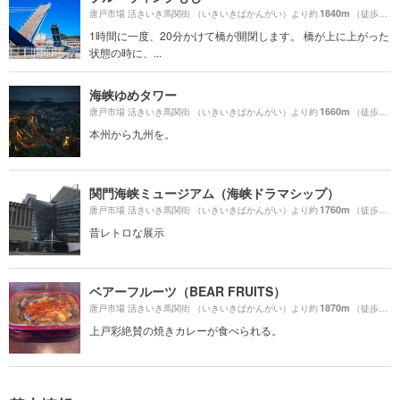
1840m
唐戸市場 活きいき馬関街 （いきいきばかんがい）より約
（徒歩31分）
1時間に一度、20分かけて橋が開閉します。 橋が上に上がった
状態の時に、...
海峡ゆめタワー
1660m
唐戸市場 活きいき馬関街 （いきいきばかんがい）より約
（徒歩28分）
本州から九州を。
関門海峡ミュージアム（海峡ドラマシップ）
1760m
唐戸市場 活きいき馬関街 （いきいきばかんがい）より約
（徒歩30分）
昔レトロな展示
ベアーフルーツ（BEAR FRUITS）
1870m
唐戸市場 活きいき馬関街 （いきいきばかんがい）より約
（徒歩32分）
上戸彩絶賛の焼きカレーが食べられる。