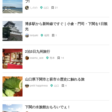
ブ❕
しのの
山口
21
博多駅から新幹線ですぐ｜小倉・門司・下関を1日観
光
teriyaki
福岡
1
2泊3日九州旅行
osamu_ace
熊本
14
山口県下関市と萩市☆歴史に触れる旅
petit happiness
山口
4
下関の水族館おもろいでぇ！