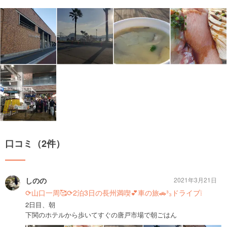
口コミ（2件）
しのの
2021年3月21日
⟳山口一周🥰⟳2泊3日の長州満喫💕車の旅🚗³₃ドライブ❕
2日目、朝
下関のホテルから歩いてすぐの唐戸市場で朝ごはん