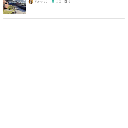
アオヤマン
山口
9