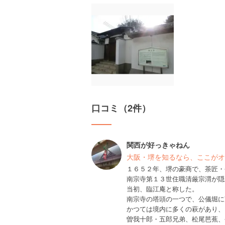
口コミ（2件）
関西が好っきゃねん
大阪・堺を知るなら、ここがオ
１６５２年、堺の豪商で、茶匠・
南宗寺第１３世住職清厳宗渭が隠
当初、臨江庵と称した。
南宗寺の塔頭の一つで、公儀堀に
かつては境内に多くの萩があり、
曽我十郎・五郎兄弟、松尾芭蕉、