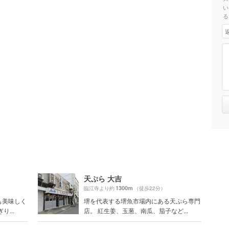
い
る
天ぷら 大吉
1300m
臨江寺より約
（徒歩22分）
も美味しく
堺を代表する堺魚市場内にある天ぷら専門
...
店。 紅生姜、玉葱、南瓜、茄子など...