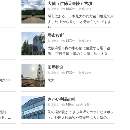
）
大仙（仁徳天皇陵）古墳
1920m
臨江寺より約
（徒歩33分）
）
堺市にある、日本最大の円方後円墳見て来
ました 上から見ないと分からないですよ
ね
堺市役所
1470m
臨江寺より約
（徒歩25分）
大阪府堺市内の中心部に位置する堺市役
所。 市役所最上階の２１階、地上８０...
旧堺燈台
1730m
臨江寺より約
（徒歩29分）
肉丼 900
東大
さかい利晶の杜
740m
臨江寺より約
（徒歩13分）
皇陵）、ミ
茶の湯体験ができる今堺でホットなスポッ
。...
ト。外国人観光客や堺観光に大人気の...