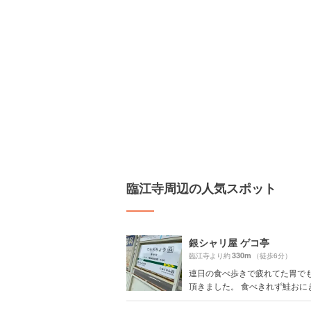
臨江寺周辺の人気スポット
銀シャリ屋 ゲコ亭
330m
臨江寺より約
（徒歩6分）
連日の食べ歩きで疲れてた胃で
頂きました。 食べきれず鮭おにぎり