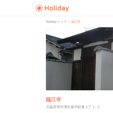
Holiday トップ
臨江寺
臨江寺
大阪府堺市堺区南半町東２丁１-３