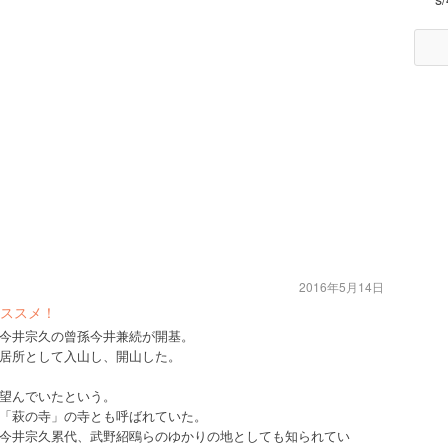
2016年5月14日
ススメ！
今井宗久の曾孫今井兼続が開基。
居所として入山し、開山した。
望んでいたという。
「萩の寺」の寺とも呼ばれていた。
今井宗久累代、武野紹鴎らのゆかりの地としても知られてい