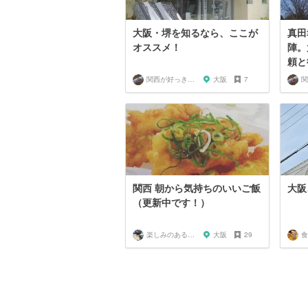
大阪・堺を知るなら、ここが
真田
オススメ！
陣。
頼と
関西が好っきゃねん
大阪
7
関西 朝から気持ちのいいご飯
大阪
（更新中です！）
楽しみのある生活！
大阪
29
食