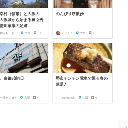
幸村（信繁）と大阪の
のんびり堺散歩
大阪城から始まる豊臣秀
徳川家康の足跡
関西が好っきゃねん
大阪
31
くりんこ
大阪
2
、京都3泊4日
堺市チンチン電車で巡る春の
遠足♪
べ歩き大好き
大阪
4
mamemaki
大阪
0
ス