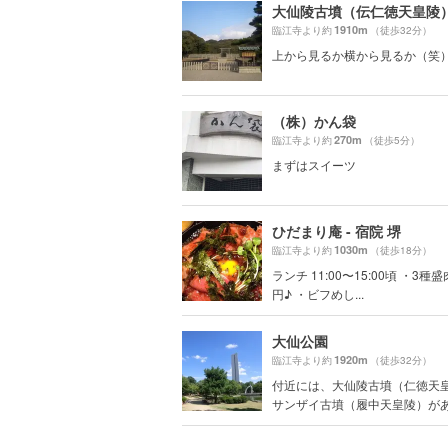
大仙陵古墳（伝仁徳天皇陵
1910m
臨江寺より約
（徒歩32分）
上から見るか横から見るか（笑
（株）かん袋
270m
臨江寺より約
（徒歩5分）
まずはスイーツ
ひだまり庵 - 宿院 堺
1030m
臨江寺より約
（徒歩18分）
ランチ 11:00〜15:00頃 ・3種盛
円♪ ・ビフめし...
大仙公園
1920m
臨江寺より約
（徒歩32分）
付近には、大仙陵古墳（仁徳天
サンザイ古墳（履中天皇陵）がある