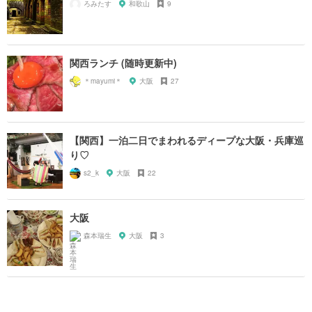
ろみたす
和歌山
9
関西ランチ (随時更新中)
＊mayumi＊
大阪
27
【関西】一泊二日でまわれるディープな大阪・兵庫巡
り♡
s2_k
大阪
22
大阪
森本瑞生
大阪
3