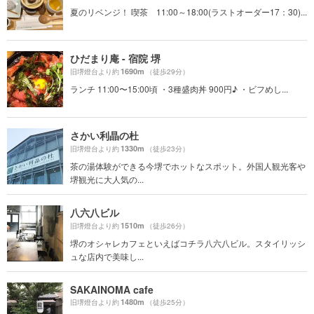
夏のリベンジ！ 喫茶 11:00～18:00(ラストオーダー17：30)...
ひだまり庵 - 宿院 堺
1690m
旧堺燈台より約
（徒歩29分）
ランチ 11:00〜15:00頃 ・3種盛肉丼 900円♪ ・ビフめし...
さかい利晶の杜
1330m
旧堺燈台より約
（徒歩23分）
茶の湯体験ができる今堺でホットなスポット。外国人観光客や
堺観光に大人気の...
八六八ビル
1510m
旧堺燈台より約
（徒歩26分）
堺のオシャレカフェといえばコチラ八六八ビル。スタイリッシ
ュな店内で美味し...
SAKAINOMA cafe
1480m
旧堺燈台より約
（徒歩25分）