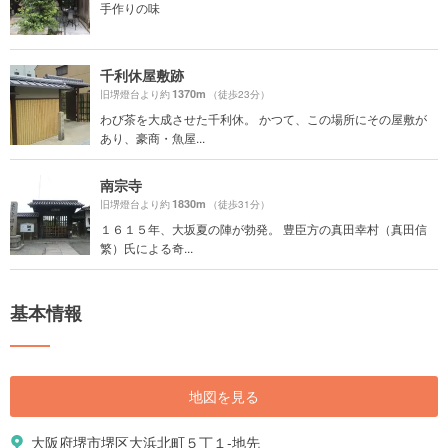
手作りの味
千利休屋敷跡
1370m
旧堺燈台より約
（徒歩23分）
わび茶を大成させた千利休。 かつて、この場所にその屋敷が
あり、豪商・魚屋...
南宗寺
1830m
旧堺燈台より約
（徒歩31分）
１６１５年、大坂夏の陣が勃発。 豊臣方の真田幸村（真田信
繁）氏による奇...
基本情報
地図を見る
大阪府堺市堺区大浜北町５丁１-地先