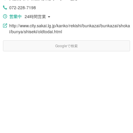
072-228-7198
営業中
24時間営業
http://www.city.sakai.lg.jp/kanko/rekishi/bunkazai/bunkazai/shoka
i/bunya/shiseki/oldtodai.html
Googleで検索