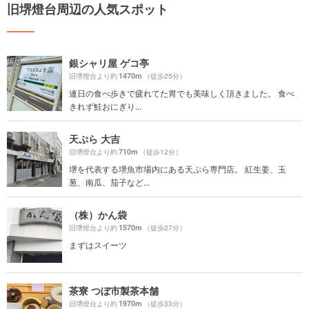
旧堺燈台周辺の人気スポット
銀シャリ屋 ゲコ亭
1470m
旧堺燈台より約
（徒歩25分）
連日の食べ歩きで疲れてた胃でも美味しく頂きました。 食べ
きれず鮭おにぎり...
天ぷら 大吉
710m
旧堺燈台より約
（徒歩12分）
堺を代表する堺魚市場内にある天ぷら専門店。 紅生姜、玉
葱、南瓜、茄子など...
（株）かん袋
1570m
旧堺燈台より約
（徒歩27分）
まずはスイーツ
茶寮 つぼ市製茶本舗
1970m
旧堺燈台より約
（徒歩33分）