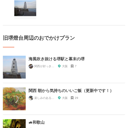
旧堺燈台周辺のおでかけプラン
海風吹き抜ける堺駅と幕末の堺
関西が好っきゃねん
大阪
7
関西 朝から気持ちのいいご飯（更新中です！）
楽しみのある生活！
大阪
29
🚙和歌山