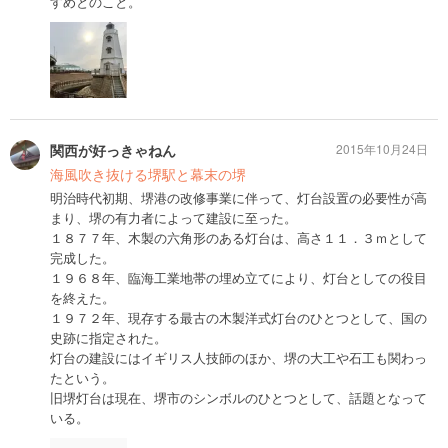
すめとのこと。
関西が好っきゃねん
2015年10月24日
海風吹き抜ける堺駅と幕末の堺
明治時代初期、堺港の改修事業に伴って、灯台設置の必要性が高
まり、堺の有力者によって建設に至った。
１８７７年、木製の六角形のある灯台は、高さ１１．３ｍとして
完成した。
１９６８年、臨海工業地帯の埋め立てにより、灯台としての役目
を終えた。
１９７２年、現存する最古の木製洋式灯台のひとつとして、国の
史跡に指定された。
灯台の建設にはイギリス人技師のほか、堺の大工や石工も関わっ
たという。
旧堺灯台は現在、堺市のシンボルのひとつとして、話題となって
いる。