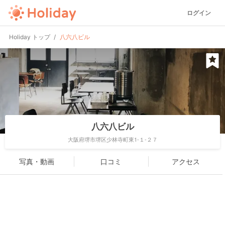
ログイン
Holiday トップ
八六八ビル
八六八ビル
大阪府堺市堺区少林寺町東1-１-２７
写真・動画
口コミ
アクセス