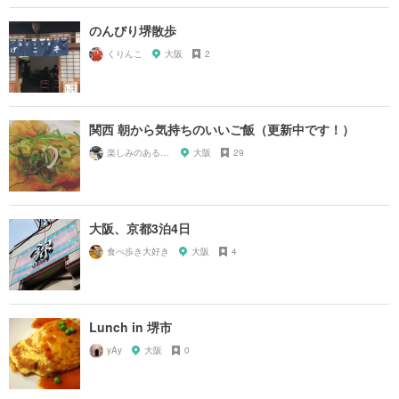
のんびり堺散歩
くりんこ
大阪
2
関西 朝から気持ちのいいご飯（更新中です！）
楽しみのある生活！
大阪
29
大阪、京都3泊4日
食べ歩き大好き
大阪
4
Lunch in 堺市
yAy
大阪
0