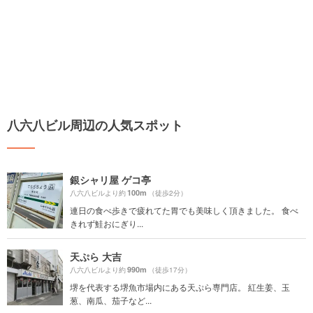
八六八ビル周辺の人気スポット
銀シャリ屋 ゲコ亭
100m
八六八ビルより約
（徒歩2分）
連日の食べ歩きで疲れてた胃でも美味しく頂きました。 食べ
きれず鮭おにぎり...
天ぷら 大吉
990m
八六八ビルより約
（徒歩17分）
堺を代表する堺魚市場内にある天ぷら専門店。 紅生姜、玉
葱、南瓜、茄子など...