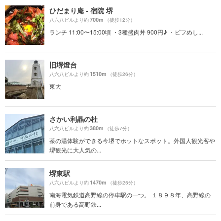
ひだまり庵 - 宿院 堺
700m
八六八ビルより約
（徒歩12分）
ランチ 11:00〜15:00頃 ・3種盛肉丼 900円♪ ・ビフめし...
旧堺燈台
1510m
八六八ビルより約
（徒歩26分）
東大
さかい利晶の杜
380m
八六八ビルより約
（徒歩7分）
茶の湯体験ができる今堺でホットなスポット。外国人観光客や
堺観光に大人気の...
堺東駅
1470m
八六八ビルより約
（徒歩25分）
南海電気鉄道高野線の停車駅の一つ。 １８９８年、高野線の
前身である高野鉄...