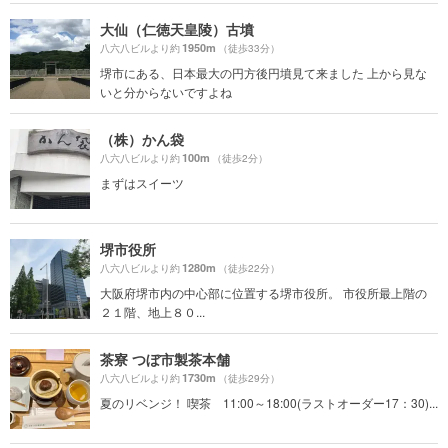
大仙（仁徳天皇陵）古墳
1950m
八六八ビルより約
（徒歩33分）
堺市にある、日本最大の円方後円墳見て来ました 上から見な
いと分からないですよね
（株）かん袋
100m
八六八ビルより約
（徒歩2分）
まずはスイーツ
堺市役所
1280m
八六八ビルより約
（徒歩22分）
大阪府堺市内の中心部に位置する堺市役所。 市役所最上階の
２１階、地上８０...
茶寮 つぼ市製茶本舗
1730m
八六八ビルより約
（徒歩29分）
夏のリベンジ！ 喫茶 11:00～18:00(ラストオーダー17：30)...