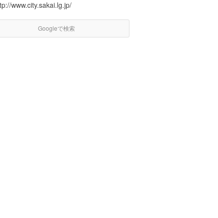
tp://www.city.sakai.lg.jp/
Googleで検索