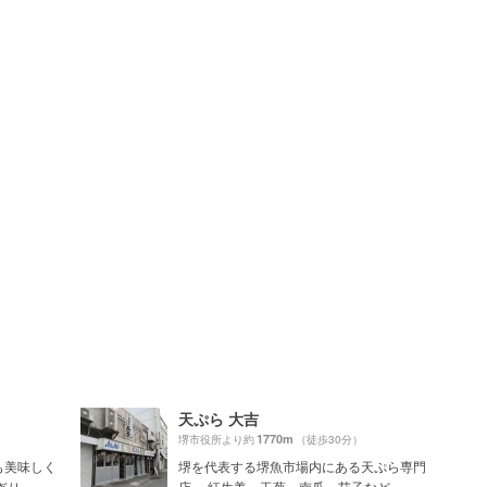
天ぷら 大吉
1770m
堺市役所より約
（徒歩30分）
も美味しく
堺を代表する堺魚市場内にある天ぷら専門
...
店。 紅生姜、玉葱、南瓜、茄子など...