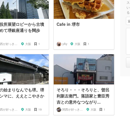
ス
い
る
役所展望ロビーから古墳
Cafe in 堺市
めて堺銀座通りを闊歩
関西が好っきゃねん
大阪
1
yAy
大阪
1
の始まりなんでも堺。堺
そろり・・・そろりと、曽呂
ンマに、ええとこやさか
利新左衛門。落語家と豊臣秀
吉との意外なつながり...
関西が好っきゃねん
大阪
19
関西が好っきゃねん
大阪
1