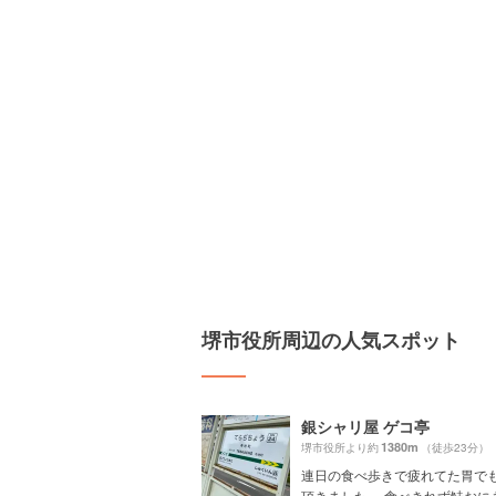
堺市役所周辺の人気スポット
銀シャリ屋 ゲコ亭
1380m
堺市役所より約
（徒歩23分）
連日の食べ歩きで疲れてた胃で
頂きました。 食べきれず鮭おにぎり