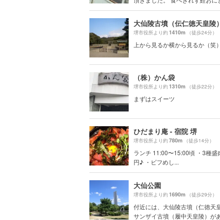
大仙陵古墳（伝仁徳天皇陵
1410m
堺市役所より約
（徒歩24分）
上から見るか横から見るか（笑
（株）かん袋
1310m
堺市役所より約
（徒歩22分）
まずはスイーツ
ひだまり庵 - 宿院 堺
780m
堺市役所より約
（徒歩14分）
ランチ 11:00〜15:00頃 ・3種盛
円♪ ・ビフめし...
大仙公園
1690m
堺市役所より約
（徒歩29分）
付近には、大仙陵古墳（仁徳天
サンザイ古墳（履中天皇陵）がある