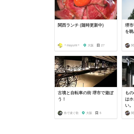
関西ランチ (随時更新中)
堺市
を眺
＊mayumi＊
大阪
27
古墳と自転車の街 堺市で遊ぼ
もの
う！
はホ
い。
糸で凌ぐ歌
大阪
5