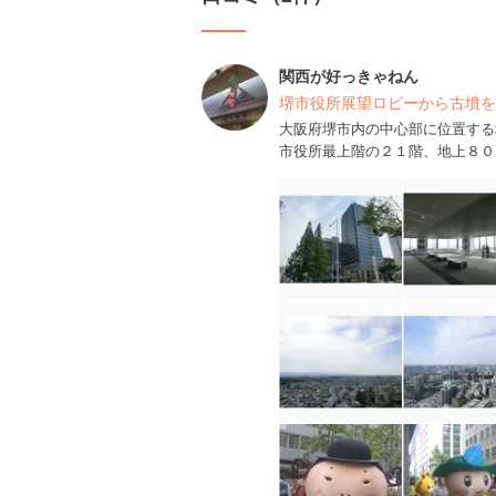
関西が好っきゃねん
堺市役所展望ロビーから古墳を
大阪府堺市内の中心部に位置する
市役所最上階の２１階、地上８０