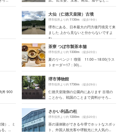
）
大仙（仁徳天皇陵）古墳
1130m
堺市役所より約
（徒歩19分）
）
堺市にある、日本最大の円方後円墳見て来
ました 上から見ないと分からないですよ
ね
茶寮 つぼ市製茶本舗
1330m
堺市役所より約
（徒歩23分）
夏のリベンジ！ 喫茶 11:00～18:00(ラス
トオーダー17：30)...
堺市博物館
1730m
堺市役所より約
（徒歩29分）
肉丼 900
仁徳天皇陵側の公園内にあります 古墳の
ことから、戦国のことまで資料がそろ...
さかい利晶の杜
1200m
堺市役所より約
（徒歩20分）
皇陵）、ミ
茶の湯体験ができる今堺でホットなスポッ
。...
ト。外国人観光客や堺観光に大人気の...