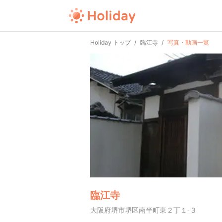
Holiday トップ
臨江寺
写真・動画一覧
臨江寺
大阪府堺市堺区南半町東２丁１-３