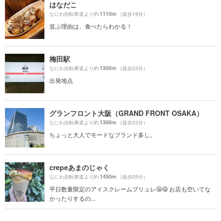
はなだこ
1110m
なにわ自転車道より約
（徒歩19分）
並ぶ理由は、食べたらわかる！
梅田駅
1300m
なにわ自転車道より約
（徒歩22分）
出発地点
グランフロント大阪（GRAND FRONT OSAKA）
1300m
なにわ自転車道より約
（徒歩22分）
ちょっと大人でモードなブランド多し。
crepeあまのじゃく
1450m
なにわ自転車道より約
（徒歩25分）
平日数量限定のアイスクレームブリュレ🤤🤤 お店も空いてな
かったりするの...