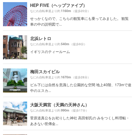
HEP FIVE（ヘップファイブ）
1160m
なにわ自転車道より約
（徒歩20分）
せっかくなので、こちらの観覧車にも乗ってみました。 観覧
車の中の説明図で...
北浜レトロ
540m
なにわ自転車道より約
（徒歩9分）
イギリスのティールーム
梅田スカイビル
1670m
なにわ自転車道より約
（徒歩28分）
ビル下には自然を意識した公園的な空間 地上40階、173mで途
中のエスカ...
大阪天満宮（天満の天神さん）
990m
なにわ自転車道より約
（徒歩17分）
菅原道真公をお祀りした神社 高田郁氏の みをつくし料理帖・
あきない世傳金...