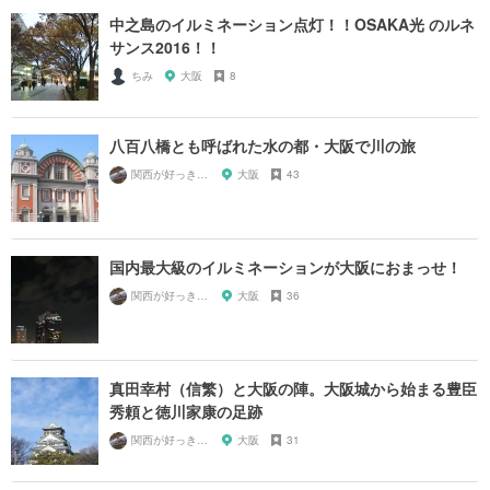
中之島のイルミネーション点灯！！OSAKA光 のルネ
サンス2016！！
ちみ
大阪
8
八百八橋とも呼ばれた水の都・大阪で川の旅
関西が好っきゃねん
大阪
43
国内最大級のイルミネーションが大阪におまっせ！
関西が好っきゃねん
大阪
36
真田幸村（信繁）と大阪の陣。大阪城から始まる豊臣
秀頼と徳川家康の足跡
関西が好っきゃねん
大阪
31