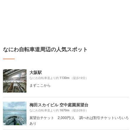
なにわ自転車道周辺の人気スポット
大阪駅
1130m
なにわ自転車道より約
（徒歩19分）
まずここから
梅田スカイビル 空中庭園展望台
1670m
なにわ自転車道より約
（徒歩28分）
展望台チケット 2,000円/人 調べれば割引チケットいろいろ
あり