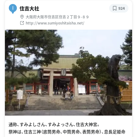
住吉大社
I
924
大阪府大阪市住吉区住吉２丁目９-８９
http://www.sumiyoshitaisha.net/
通称、すみよしさん、すみよっさん、住吉大神宮。
祭神は、住吉三神（底筒男命、中筒男命、表筒男命）、息長足姫命