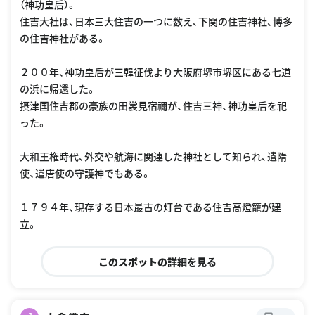
（神功皇后）。
住吉大社は、日本三大住吉の一つに数え、下関の住吉神社、博多
の住吉神社がある。
２００年、神功皇后が三韓征伐より大阪府堺市堺区にある七道
の浜に帰還した。
摂津国住吉郡の豪族の田裳見宿禰が、住吉三神、神功皇后を祀
った。
大和王権時代、外交や航海に関連した神社として知られ、遣隋
使、遣唐使の守護神でもある。
１７９４年、現存する日本最古の灯台である住吉高燈籠が建
立。
このスポットの詳細を見る