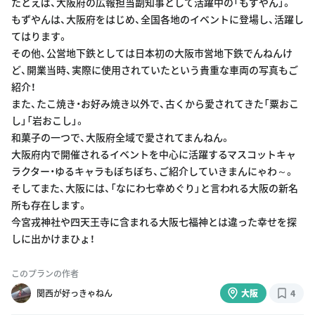
たとえば、大阪府の広報担当副知事として活躍中の「もずやん」。
もずやんは、大阪府をはじめ、全国各地のイベントに登場し、活躍し
てはります。
その他、公営地下鉄としては日本初の大阪市営地下鉄でんねんけ
ど、開業当時、実際に使用されていたという貴重な車両の写真もご
紹介！
また、たこ焼き・お好み焼き以外で、古くから愛されてきた「粟おこ
し」「岩おこし」。
和菓子の一つで、大阪府全域で愛されてまんねん。
大阪府内で開催されるイベントを中心に活躍するマスコットキャ
ラクター・ゆるキャラもぼちぼち、ご紹介していきまんにゃわ～。
そしてまた、大阪には、「なにわ七幸めぐり」と言われる大阪の新名
所も存在します。
今宮戎神社や四天王寺に含まれる大阪七福神とは違った幸せを探
しに出かけまひょ！
このプランの作者
関西が好っきゃねん
大阪
4