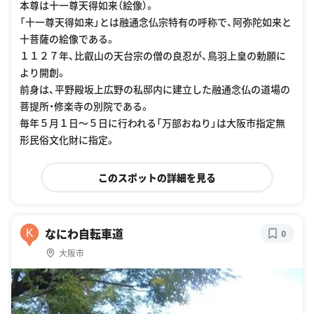
本尊は十一尊天得如来（絵像）。
「十一尊天得如来」とは融通念仏宗特有の呼称で、阿弥陀如来と
十菩薩の絵像である。
１１２７年、比叡山の天台宗の僧の良忍が、鳥羽上皇の勅願に
より開創。
前身は、平野殿坂上広野の私邸内に建立した融通念仏の道場の
菩提所・修楽寺の別院である。
毎年５月１日〜５日に行われる「万部おねり」は大阪市指定無
形民俗文化財に指定。
このスポットの詳細を見る
なにわ自転車道
K
0
大阪市