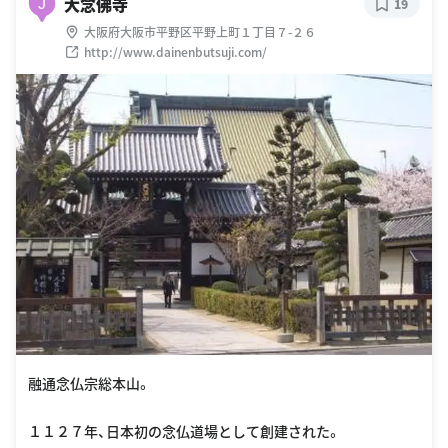
大念佛寺
J
19
大阪府大阪市平野区平野上町１丁目７-２６
http://www.dainenbutsuji.com/
融通念仏宗総本山。
１１２７年、日本初の念仏道場として創建された。