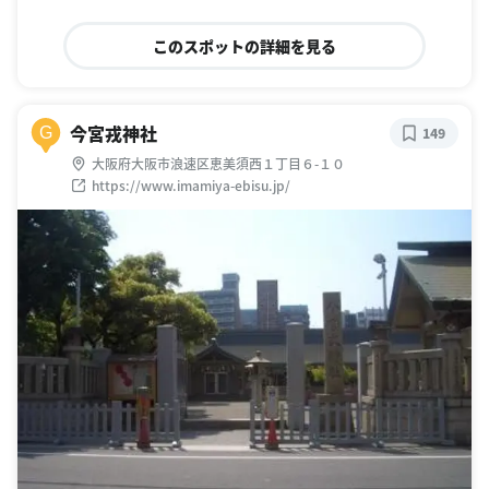
このスポットの詳細を見る
今宮戎神社
G
149
大阪府大阪市浪速区恵美須西１丁目６-１０
https://www.imamiya-ebisu.jp/