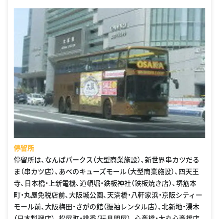
停留所
停留所は、なんばパークス（大型商業施設）、新世界串カツだる
ま（串カツ店）、あべのキューズモール（大型商業施設）、四天王
寺、日本橋・上新電機、道頓堀・鉄板神社（鉄板焼き店）、堺筋本
町・丸屋免税店前、大阪城公園、天満橋・八軒家浜・京阪シティー
モール前、大阪梅田・さがの館（振袖レンタル店）、北新地・湯木
（日本料理店）、松屋町・桃秀（玩具問屋）、心斎橋・大丸心斎橋店