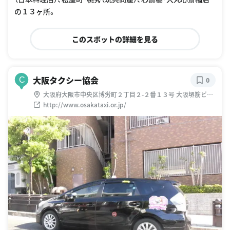
の１３ヶ所。
このスポットの詳細を見る
大阪タクシー協会
C
0
大阪府大阪市中央区博労町２丁目２-２番１３号 大阪堺筋ビル
2階
http://www.osakataxi.or.jp/