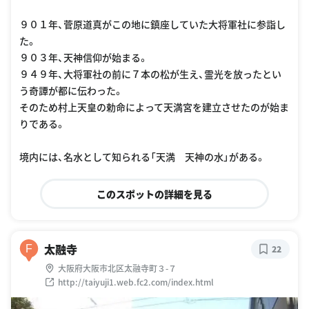
９０１年、菅原道真がこの地に鎮座していた大将軍社に参詣し
た。
９０３年、天神信仰が始まる。
９４９年、大将軍社の前に７本の松が生え、霊光を放ったとい
う奇譚が都に伝わった。
そのため村上天皇の勅命によって天満宮を建立させたのが始ま
りである。
境内には、名水として知られる「天満 天神の水」がある。
このスポットの詳細を見る
太融寺
F
22
大阪府大阪市北区太融寺町３-７
http://taiyuji1.web.fc2.com/index.html