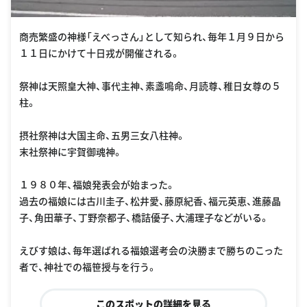
商売繁盛の神様「えべっさん」として知られ、毎年１月９日から
１１日にかけて十日戎が開催される。
祭神は天照皇大神、事代主神、素盞鳴命、月読尊、稚日女尊の５
柱。
摂社祭神は大国主命、五男三女八柱神。
末社祭神に宇賀御魂神。
１９８０年、福娘発表会が始まった。
過去の福娘には古川圭子、松井愛、藤原紀香、福元英恵、進藤晶
子、角田華子、丁野奈都子、橋詰優子、大浦理子などがいる。
えびす娘は、毎年選ばれる福娘選考会の決勝まで勝ちのこった
者で、神社での福笹授与を行う。
このスポットの詳細を見る