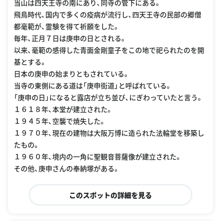
当山は四天王寺の南にあり、同寺の管下にある。
飛鳥時代、国内で多くの疫病が流行し、四天王寺の民部の郷僧
都毫範が、霊験を得て祈願をした。
毎年、正月７日は庚申の日とされる。
以来、毫範の感得した青面金剛童子をこの地で祀られたのを開
基とする。
日本の庚申の始まりともされている。
当寺の東側にある道は「庚申街道」と呼ばれている。
「庚申の日」になると露店が立ち並び、にぎわっていたと言う。
１６１８年、本堂が建立された。
１９４５年、空襲で焼失した。
１９７０年、現在の建物は大阪万博に造られた法輪堂を移築し
たもの。
１９６０年、境内の一角に聖観音菩薩像が建立された。
その他、庚申さんの奉納塚がある。
このスポットの詳細を見る