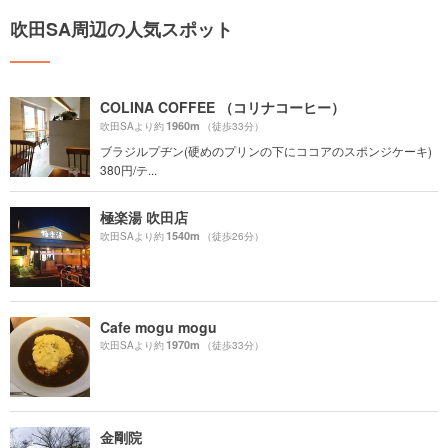
吹田SA周辺の人気スポット
COLINA COFFEE （コリナコーヒー）
1960m
吹田SAより約
（徒歩33分）
ブラジルプヂン(硬めのプリンの下にココアのスポンジケーキ)
380円/テ...
極楽湯 吹田店
1540m
吹田SAより約
（徒歩26分）
Cafe mogu mogu
1970m
吹田SAより約
（徒歩33分）
金剛院