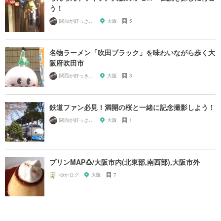
う！
関西が好っきゃねん
大阪
5
名物ラーメン「吹田ブラック」を味わいながら歩く大
阪府吹田市
関西が好っきゃねん
大阪
3
鉄道ファン必見！満開の桜と一緒に記念撮影しよう！
関西が好っきゃねん
大阪
1
プリンMAP🍮/大阪市内(北東部,南西部),大阪市外
ゆかログ
大阪
7