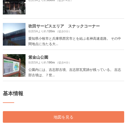
吹田サービスエリア スナックコーナー
120m
吹田SAより約
（徒歩3分）
愛知県小牧市と兵庫県西宮市とを結ぶ名神高速道路。 その中
間地点に当たる大...
紫金山公園
190m
吹田SAより約
（徒歩4分）
公園内には、吉志部古墳、吉志部瓦窯跡が残っている。 吉志
部古墳は、７世...
基本情報
地図を見る