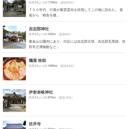
1790m
吹田SAより約
（徒歩30分）
７００年代、行基が紫雲霊光を目指してこの地に訪れた。 老
翁から「精舎を建...
吉志部神社
340m
吹田SAより約
（徒歩6分）
紫金山公園内にあり、付近には吉志部古墳、吉志部瓦窯跡、吹
田市立博物館など...
麺屋 柊助
1980m
吹田SAより約
（徒歩34分）
伊射奈岐神社
870m
吹田SAより約
（徒歩15分）
佐井寺
830m
吹田SAより約
（徒歩14分）