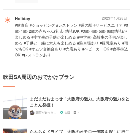
Holiday
2023年1月28日
#飲食店 #ショッピング #レストラン #道の駅 #サービスエリア #0
歳･1歳･2歳の赤ちゃん(乳児･幼児)OK #3歳･4歳･5歳･6歳(幼児)が
楽しめる #小学生の子供が楽しめる #中学生･高校生の子供が楽し
める #子供と一緒に大人も楽しめる #駐車場あり #授乳室あり #雨
でもOK #オムツ交換台あり #売店あり #ベビーカーOK #食事持込
OK #レストランあり
吹田SA周辺のおでかけプラン
まだまだおまっせ！大阪府の魅力。大阪府の魅力をと
ことん発掘！
関西が好っきゃねん
大阪
4
らんらんドライブ。大阪のオモロー伝説を探しに行こ