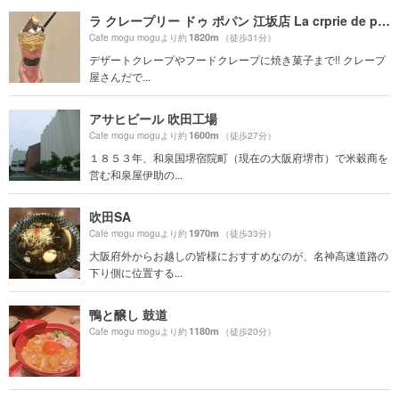
ラ クレープリー ドゥ ポパン 江坂店 La crprie de popin
1820m
Cafe mogu moguより約
（徒歩31分）
デザートクレープやフードクレープに焼き菓子まで!! クレープ
屋さんだで...
アサヒビール 吹田工場
1600m
Cafe mogu moguより約
（徒歩27分）
１８５３年、和泉国堺宿院町（現在の大阪府堺市）で米穀商を
営む和泉屋伊助の...
吹田SA
1970m
Cafe mogu moguより約
（徒歩33分）
大阪府外からお越しの皆様におすすめなのが、名神高速道路の
下り側に位置する...
鴨と醸し 鼓道
1180m
Cafe mogu moguより約
（徒歩20分）