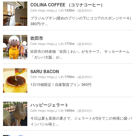
COLINA COFFEE （コリナコーヒー）
1330m
Cafe mogu moguより約
（徒歩23分）
ブラジルプヂン(硬めのプリンの下にココアのスポンジケーキ)
380円/テ...
吹田市
1770m
Cafe mogu moguより約
（徒歩30分）
吹田市の特産物「吹田くわい」がモチーフ。 サッカーチーム
「ガンバ大阪」が...
SARU BACON
1790m
Cafe mogu moguより約
（徒歩30分）
1日10個限定！自家製昔プリン 360円
ハッピージェラート
1400m
Cafe mogu moguより約
（徒歩24分）
今日は夏も直前の暑さで、ジェラートが3分でこの有様に😱 パ
インバジル味と...