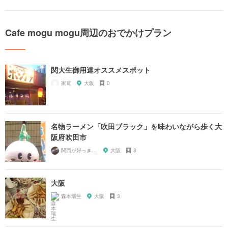
Cafe mogu mogu周辺のおでかけプラン
関大生御用達オススメスポット
家電
大阪
0
名物ラーメン「吹田ブラック」を味わいながら歩く大
阪府吹田市
関西が好っきゃねん
大阪
3
大阪
森本瑞生
大阪
3