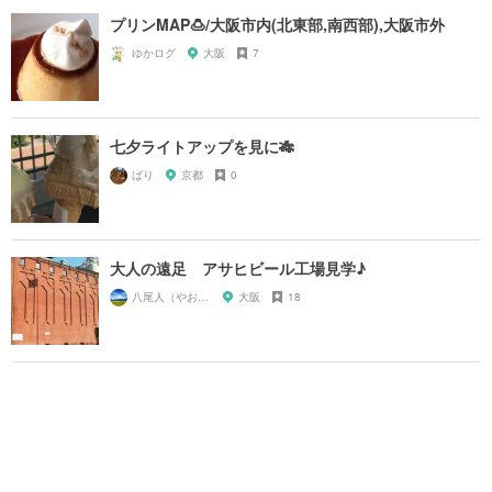
プリンMAP🍮/大阪市内(北東部,南西部),大阪市外
ゆかログ
大阪
7
七夕ライトアップを見に🎋
ばり
京都
0
大人の遠足 アサヒビール工場見学♪
八尾人（やおんちゅ）
大阪
18