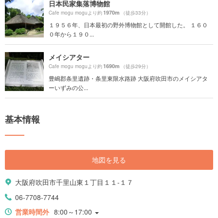
日本民家集落博物館
1970m
Cafe mogu moguより約
（徒歩33分）
１９５６年、日本最初の野外博物館として開館した。 １６０
０年から１９０...
メイシアター
1690m
Cafe mogu moguより約
（徒歩29分）
豊嶋郡条里遺跡・条里東限水路跡 大阪府吹田市のメイシアタ
ーいずみの公...
基本情報
地図を見る
大阪府吹田市千里山東１丁目１１-１７
06-7708-7744
営業時間外
8:00～17:00