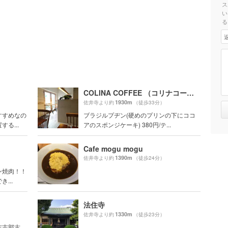
ス
い
る
COLINA COFFEE （コリナコーヒー）
1930m
佐井寺より約
（徒歩33分）
すすめなの
ブラジルプヂン(硬めのプリンの下にココ
る...
アのスポンジケーキ) 380円/テ...
Cafe mogu mogu
1390m
佐井寺より約
（徒歩24分）
ン焼肉！！
...
法住寺
1330m
佐井寺より約
（徒歩23分）
吉志部古