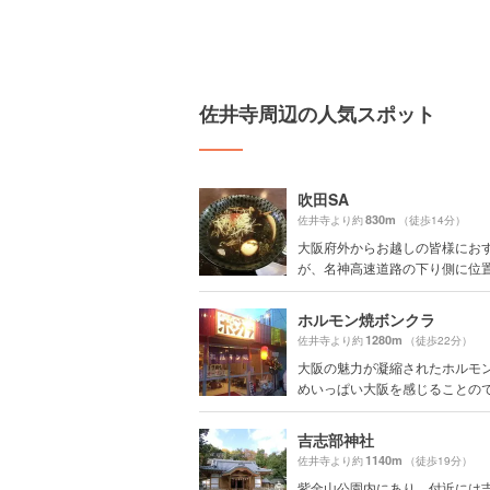
佐井寺周辺の人気スポット
吹田SA
830m
佐井寺より約
（徒歩14分）
大阪府外からお越しの皆様にお
が、名神高速道路の下り側に位置す
ホルモン焼ボンクラ
1280m
佐井寺より約
（徒歩22分）
大阪の魅力が凝縮されたホルモ
めいっぱい大阪を感じることのでき
吉志部神社
1140m
佐井寺より約
（徒歩19分）
紫金山公園内にあり、付近には