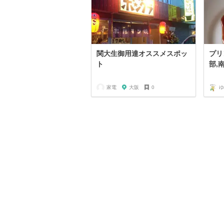
関大生御用達オススメスポッ
プリ
ト
部,
家電
大阪
0
ゆ