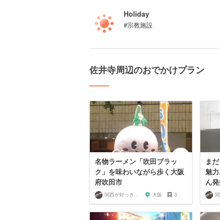
Holiday
#宗教施設
佐井寺周辺のおでかけプラン
名物ラーメン「吹田ブラッ
まだ
ク」を味わいながら歩く大阪
魅力
府吹田市
ん発
関西が好っきゃねん
大阪
3