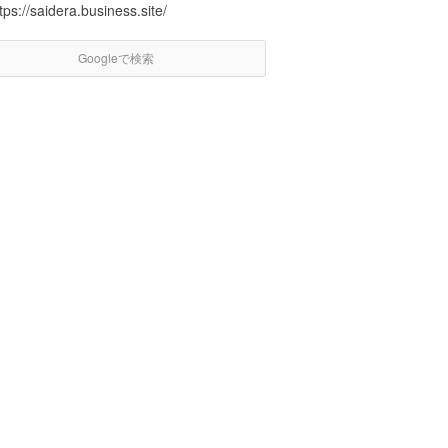
tps://saidera.business.site/
Googleで検索