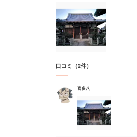
口コミ（2件）
喜多八