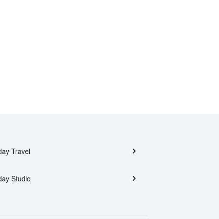
day Travel
day Studio