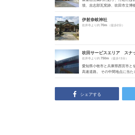
墳、吉志部瓦窯跡、吹田市立博物館
伊射奈岐神社
70m
佐井寺より約
（徒歩2分）
750m
佐井寺より約
（徒歩13分）
愛知県小牧市と兵庫県西宮市と
高速道路。 その中間地点に当たる大
シェアする