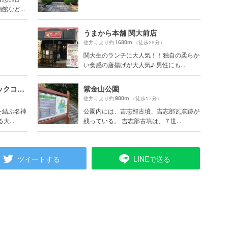
など...
うまから本舗 関大前店
1680m
佐井寺より約
（徒歩29分）
関大生のランチに大人気！！独自の柔らか
い食感の唐揚げが大人気♪ 男性にも...
吹田サービスエリア スナックコーナー
紫金山公園
980m
佐井寺より約
（徒歩17分）
を結ぶ名神
公園内には、吉志部古墳、吉志部瓦窯跡が
...
残っている。 吉志部古墳は、７世...
ツイートする
LINEで送る