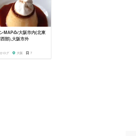
ンMAP🍮/大阪市内(北東
南西部),大阪市外
かログ
大阪
7