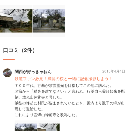
口コミ（2件）
関西が好っきゃねん
2015年4月4日
鉄道ファン必見！満開の桜と一緒に記念撮影しよう！
７００年代、行基が紫雲霊光を目指してこの地に訪れた。
老翁から「精舎を建てなさい」と言われ、行基自ら薬師如来を彫
刻、放光山昧舌寺と号した。
賊徒の蜂起に村民が悩まされていたとき、殿内より数千の蜂が出
現して退治した。
これにより霊蜂山蜂前寺と改称した。