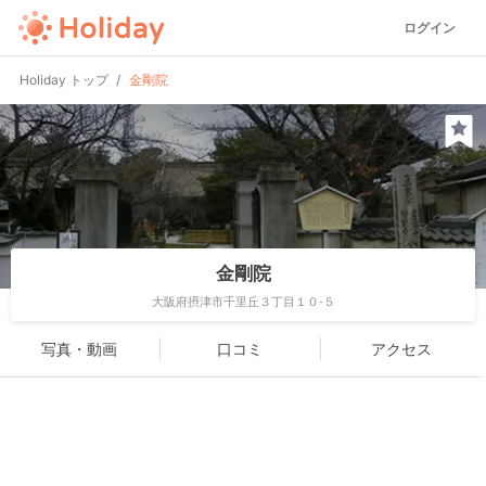
ログイン
Holiday トップ
金剛院
金剛院
大阪府摂津市千里丘３丁目１０-５
写真・動画
口コミ
アクセス