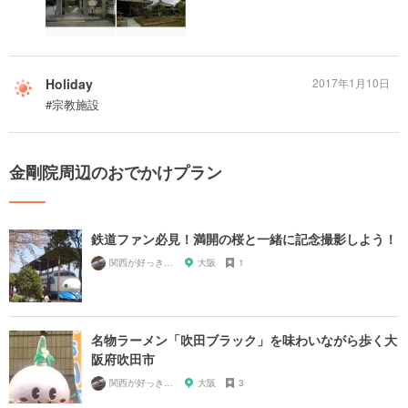
Holiday
2017年1月10日
#宗教施設
金剛院周辺のおでかけプラン
鉄道ファン必見！満開の桜と一緒に記念撮影しよう！
関西が好っきゃねん
大阪
1
名物ラーメン「吹田ブラック」を味わいながら歩く大
阪府吹田市
関西が好っきゃねん
大阪
3