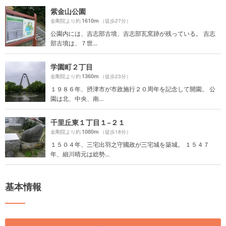
紫金山公園
1610m
金剛院より約
（徒歩27分）
公園内には、吉志部古墳、吉志部瓦窯跡が残っている。 吉志
部古墳は、７世...
学園町２丁目
1360m
金剛院より約
（徒歩23分）
１９８６年、摂津市が市政施行２０周年を記念して開園。 公
園は北、中央、南...
千里丘東１丁目１−２１
1080m
金剛院より約
（徒歩18分）
１５０４年、三宅出羽之守國政が三宅城を築城。 １５４７
年、細川晴元は総勢...
基本情報