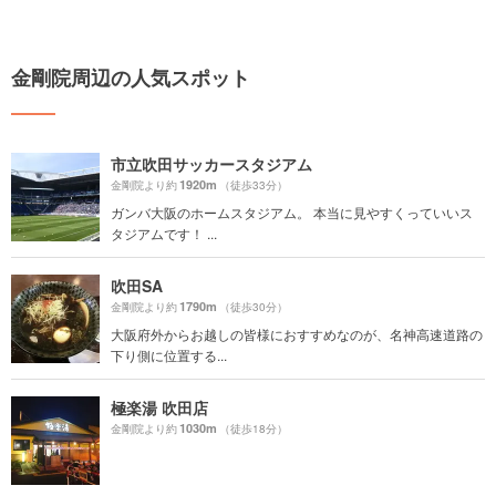
金剛院周辺の人気スポット
市立吹田サッカースタジアム
1920m
金剛院より約
（徒歩33分）
ガンバ大阪のホームスタジアム。 本当に見やすくっていいス
タジアムです！ ...
吹田SA
1790m
金剛院より約
（徒歩30分）
大阪府外からお越しの皆様におすすめなのが、名神高速道路の
下り側に位置する...
極楽湯 吹田店
1030m
金剛院より約
（徒歩18分）