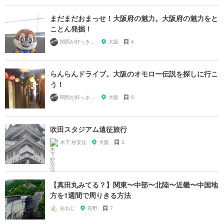
まだまだおまっせ！大阪府の魅力。大阪府の魅力をと
ことん発掘！
関西が好っきゃねん
大阪
4
らんらんドライブ。大阪のオモロー伝説を探しに行こ
う！
関西が好っきゃねん
大阪
5
吹田スタジアム遠征旅行
木下 紗安佳
大阪
3
【真田丸みてる？】関東〜中部〜北陸〜近畿〜中国地
方を1週間で周りきる方法
右ねじ
長野
7