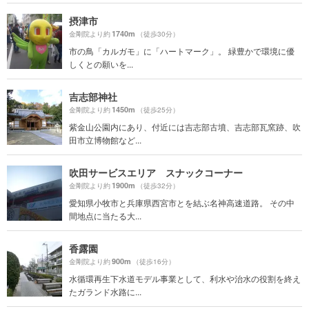
摂津市
1740m
金剛院より約
（徒歩30分）
市の鳥「カルガモ」に「ハートマーク」。 緑豊かで環境に優
しくとの願いを...
吉志部神社
1450m
金剛院より約
（徒歩25分）
紫金山公園内にあり、付近には吉志部古墳、吉志部瓦窯跡、吹
田市立博物館など...
吹田サービスエリア スナックコーナー
1900m
金剛院より約
（徒歩32分）
愛知県小牧市と兵庫県西宮市とを結ぶ名神高速道路。 その中
間地点に当たる大...
香露園
900m
金剛院より約
（徒歩16分）
水循環再生下水道モデル事業として、利水や治水の役割を終え
たガランド水路に...