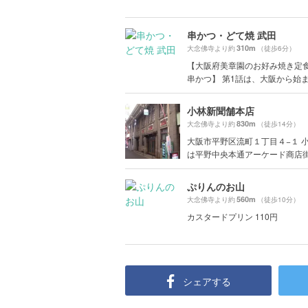
串かつ・どて焼 武田
310m
大念佛寺より約
（徒歩6分）
【大阪府美章園のお好み焼き定
串かつ】 第1話は、大阪から始ま.
小林新聞舗本店
830m
大念佛寺より約
（徒歩14分）
大阪市平野区流町１丁目４−１ 
は平野中央本通アーケード商店街.
ぷりんのお山
560m
大念佛寺より約
（徒歩10分）
カスタードプリン 110円
シェアする