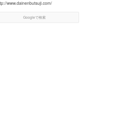
tp://www.dainenbutsuji.com/
Googleで検索