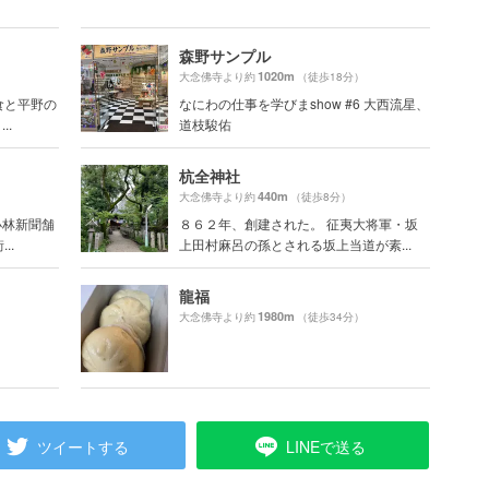
森野サンプル
1020m
大念佛寺より約
（徒歩18分）
食と平野の
なにわの仕事を学びまshow #6 大西流星、
..
道枝駿佑
杭全神社
440m
大念佛寺より約
（徒歩8分）
小林新聞舗
８６２年、創建された。 征夷大将軍・坂
..
上田村麻呂の孫とされる坂上当道が素...
龍福
1980m
大念佛寺より約
（徒歩34分）
ツイートする
LINEで送る