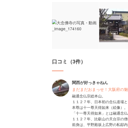
口コミ（3件）
関西が好っきゃねん
まだまだおまっせ！大阪府の魅
融通念仏宗総本山。
１１２７年、日本初の念仏道場と
本尊は十一尊天得如来（絵像）。
「十一尊天得如来」とは融通念仏
１１２７年、比叡山の天台宗の僧
前身は、平野殿坂上広野の私邸内