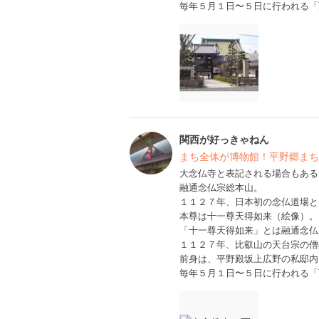
毎年５月１日〜５日に行われる「
関西が好っきゃねん
まち全体が博物館！平野郷まち
大念仏寺と表記される場合もある
融通念仏宗総本山。
１１２７年、日本初の念仏道場と
本尊は十一尊天得如来（絵像）。
「十一尊天得如来」とは融通念仏
１１２７年、比叡山の天台宗の僧
前身は、平野殿坂上広野の私邸内
毎年５月１日〜５日に行われる「