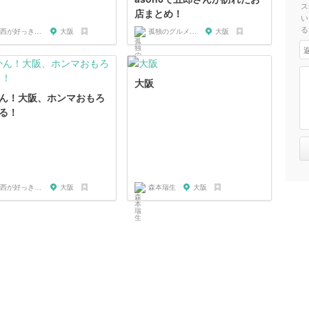
ス
店まとめ！
い
る
関西が好っきゃねん
大阪
孤独のグルメ大好き芸人
大阪
大阪
ん！大阪、ホンマおもろ
る！
関西が好っきゃねん
大阪
森本瑞生
大阪