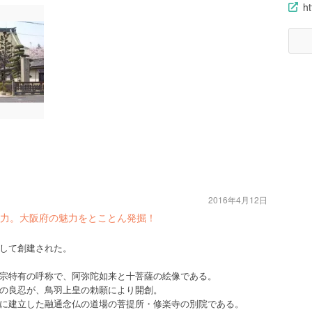
ht
2016年4月12日
力。大阪府の魅力をとことん発掘！
して創建された。
宗特有の呼称で、阿弥陀如来と十菩薩の絵像である。
の良忍が、鳥羽上皇の勅願により開創。
に建立した融通念仏の道場の菩提所・修楽寺の別院である。