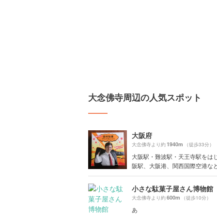
大念佛寺周辺の人気スポット
大阪府
1940m
大念佛寺より約
（徒歩33分）
大阪駅・難波駅・天王寺駅をは
阪駅、大阪港、関西国際空港など大
小さな駄菓子屋さん博物館
600m
大念佛寺より約
（徒歩10分）
あ