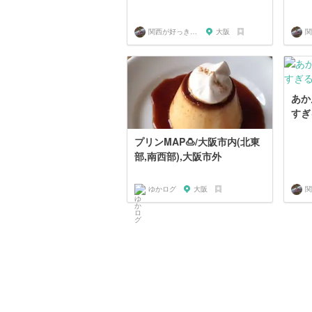
関西が好っきゃねん
大阪
あか
すぎ
プリンMAP🍮/大阪市内(北東
部,南西部),大阪市外
ゆかログ
大阪