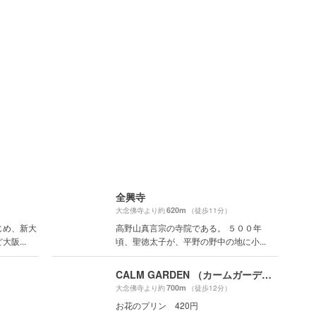
全興寺
620m
大念佛寺より約
（徒歩11分）
じめ、新大
高野山真言宗の寺院である。 ５００年
阪...
頃、聖徳太子が、平野の野中の地に小...
CALM GARDEN （カームガーデン）
700m
大念佛寺より約
（徒歩12分）
お花のプリン 420円