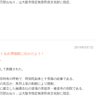
万部おねり」は大阪市指定無形民俗文化財に指定。
2015年5月7日
ぐるみ博物館に出かけよう！
。
して創建された。
宗特有の呼称で、阿弥陀如来と十菩薩の絵像である。
の良忍が、鳥羽上皇の勅願により開創。
に建立した融通念仏の道場の菩提所・修楽寺の別院である。
万部おねり」は大阪市指定無形民俗文化財に指定。