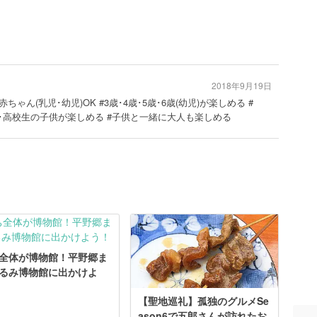
2018年9月19日
赤ちゃん(乳児･幼児)OK #3歳･4歳･5歳･6歳(幼児)が楽しめる #
･高校生の子供が楽しめる #子供と一緒に大人も楽しめる
全体が博物館！平野郷ま
るみ博物館に出かけよ
【聖地巡礼】孤独のグルメSe
ason6で五郎さんが訪れたお