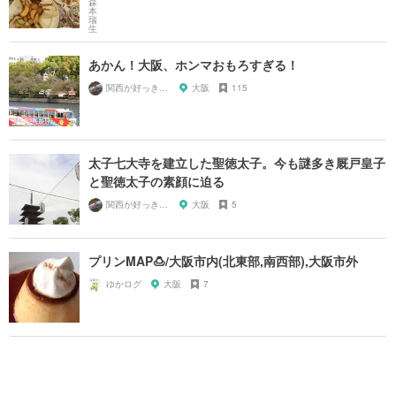
あかん！大阪、ホンマおもろすぎる！
関西が好っきゃねん
大阪
115
太子七大寺を建立した聖徳太子。今も謎多き厩戸皇子
と聖徳太子の素顔に迫る
関西が好っきゃねん
大阪
5
プリンMAP🍮/大阪市内(北東部,南西部),大阪市外
ゆかログ
大阪
7