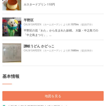
カスタードプリン 110円
平野区
1570m
CALM GARDEN （カームガーデン）より約
（徒歩27分）
平野区の花「わた」から生まれた妖精。 大阪・中之島での
「中之島まつり」、...
讃岐うどん かどっこ
1680m
CALM GARDEN （カームガーデン）より約
（徒歩28分）
基本情報
地図を見る