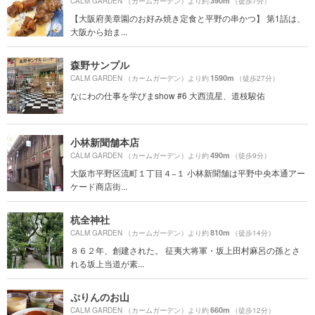
390m
CALM GARDEN （カームガーデン）より約
（徒歩7分）
【大阪府美章園のお好み焼き定食と平野の串かつ】 第1話は、
大阪から始ま...
森野サンプル
1590m
CALM GARDEN （カームガーデン）より約
（徒歩27分）
なにわの仕事を学びまshow #6 大西流星、道枝駿佑
小林新聞舗本店
490m
CALM GARDEN （カームガーデン）より約
（徒歩9分）
大阪市平野区流町１丁目４−１ 小林新聞舗は平野中央本通アー
ケード商店街...
杭全神社
810m
CALM GARDEN （カームガーデン）より約
（徒歩14分）
８６２年、創建された。 征夷大将軍・坂上田村麻呂の孫とさ
れる坂上当道が素...
ぷりんのお山
660m
CALM GARDEN （カームガーデン）より約
（徒歩12分）