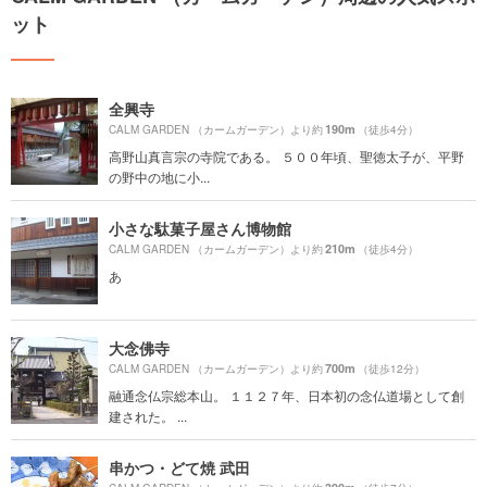
ット
全興寺
190m
CALM GARDEN （カームガーデン）より約
（徒歩4分）
高野山真言宗の寺院である。 ５００年頃、聖徳太子が、平野
の野中の地に小...
小さな駄菓子屋さん博物館
210m
CALM GARDEN （カームガーデン）より約
（徒歩4分）
あ
大念佛寺
700m
CALM GARDEN （カームガーデン）より約
（徒歩12分）
融通念仏宗総本山。 １１２７年、日本初の念仏道場として創
建された。 ...
串かつ・どて焼 武田