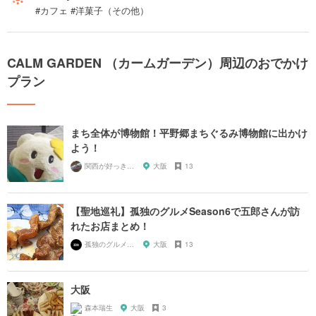
#カフェ #洋菓子（その他）
CALM GARDEN （カームガーデン）周辺のおでかけ
プラン
まち全体が博物館！平野郷まちぐるみ博物館に出かけ
よう！
関西が好っきゃねん
大阪
13
【聖地巡礼】孤独のグルメSeason6で五郎さんが訪
れたお店まとめ！
孤独のグルメ大好き芸人
大阪
13
大阪
森本瑞生
大阪
3