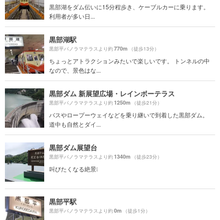
黒部湖をダム伝いに15分程歩き、ケーブルカーに乗ります。
利用者が多い日...
黒部湖駅
770m
黒部平パノラマテラスより約
（徒歩13分）
ちょっとアトラクションみたいで楽しいです。 トンネルの中
なので、景色はな...
黒部ダム 新展望広場・レインボーテラス
1250m
黒部平パノラマテラスより約
（徒歩21分）
バスやロープーウェイなどを乗り継いで到着した黒部ダム。
道中も自然とダイ...
黒部ダム展望台
1340m
黒部平パノラマテラスより約
（徒歩23分）
叫びたくなる絶景❕
黒部平駅
0m
黒部平パノラマテラスより約
（徒歩1分）