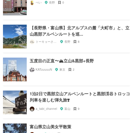
ぺい
長野
0
【長野県・富山県】北アルプスの麓「大町市」と、立
山黒部アルペンルートを巡...
トーキョーさんぽ
長野
8
五度目の正直〜🏔立山&黒部+長野
KATuuuuuN
東京
2
1泊2日で黒部立山アルペンルートと黒部渓谷トロッコ
列車を楽しむ弾丸旅❣️
a_tabi_channel
富山
9
富山県立山美女平散策