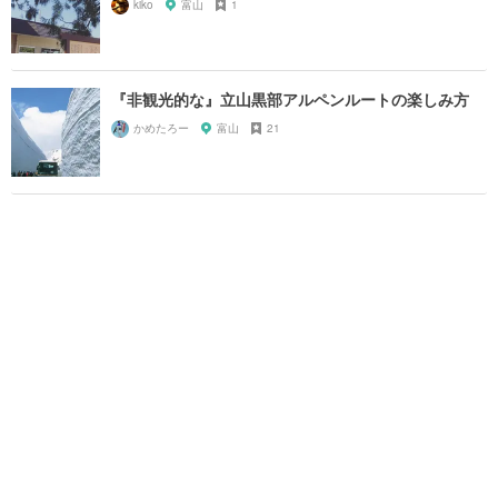
kiko
富山
1
『非観光的な』立山黒部アルペンルートの楽しみ方
かめたろー
富山
21