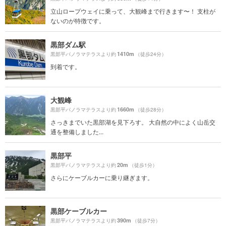
立山ロープウェイに乗って、大観峰まで行きます〜！ 支柱が
ないのが特徴です。
黒部ダム駅
1410m
黒部平パノラマテラスより約
（徒歩24分）
到着です。
大観峰
1660m
黒部平パノラマテラスより約
（徒歩28分）
さっきまでいた黒部湖を見下ろす。 大自然の中によく山岳交
通を整備しました...
黒部平
20m
黒部平パノラマテラスより約
（徒歩1分）
さらにケーブルカーに乗り継ぎます。
黒部ケーブルカー
390m
黒部平パノラマテラスより約
（徒歩7分）