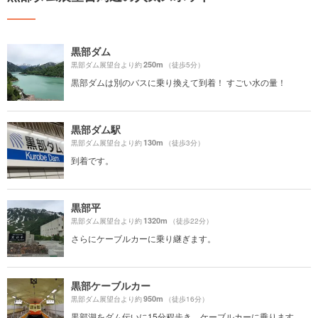
黒部ダム
250m
黒部ダム展望台より約
（徒歩5分）
黒部ダムは別のバスに乗り換えて到着！ すごい水の量！
黒部ダム駅
130m
黒部ダム展望台より約
（徒歩3分）
到着です。
黒部平
1320m
黒部ダム展望台より約
（徒歩22分）
さらにケーブルカーに乗り継ぎます。
黒部ケーブルカー
950m
黒部ダム展望台より約
（徒歩16分）
黒部湖をダム伝いに15分程歩き、ケーブルカーに乗ります。