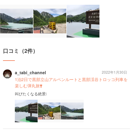
口コミ（2件）
a_tabi_channel
2022年1月30日
1泊2日で黒部立山アルペンルートと黒部渓谷トロッコ列車を
楽しむ弾丸旅❣️
叫びたくなる絶景❕