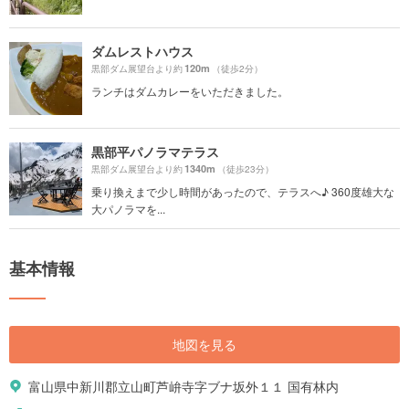
ダムレストハウス
120m
黒部ダム展望台より約
（徒歩2分）
ランチはダムカレーをいただきました。
黒部平パノラマテラス
1340m
黒部ダム展望台より約
（徒歩23分）
乗り換えまで少し時間があったので、テラスへ♪ 360度雄⼤な
⼤パノラマを...
基本情報
地図を見る
富山県中新川郡立山町芦峅寺字ブナ坂外１１ 国有林内