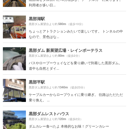
利用者が多い日...
黒部湖駅
580m
黒部ダム展望台より約
（徒歩10分）
ちょっとアトラクションみたいで楽しいです。 トンネルの中
なので、景色はな...
黒部ダム 新展望広場・レインボーテラス
80m
黒部ダム展望台より約
（徒歩2分）
バスやロープーウェイなどを乗り継いで到着した黒部ダム。
道中も自然とダイ...
黒部平駅
1340m
黒部ダム展望台より約
（徒歩23分）
ケーブルカーからロープウェイに乗り継ぎ。 往路はただただ
乗り換え。 ...
黒部ダムレストハウス
120m
黒部ダム展望台より約
（徒歩2分）
ダムカレー食べたよ 本格的なお味！グリーンカレー