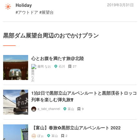
Holiday
2019年3月31日
#アウトドア #展望台
黒部ダム展望台周辺のおでかけプラン
心とお腹を満たす旅@北陸
藤岡 なお
石川
27
1泊2日で黒部立山アルペンルートと黒部渓谷トロッコ
列車を楽しむ弾丸旅❣️
a_tabi_channel
富山
9
【富山】春旅✿黒部立山アルペンルート 2022
ぽぉ
富山
2