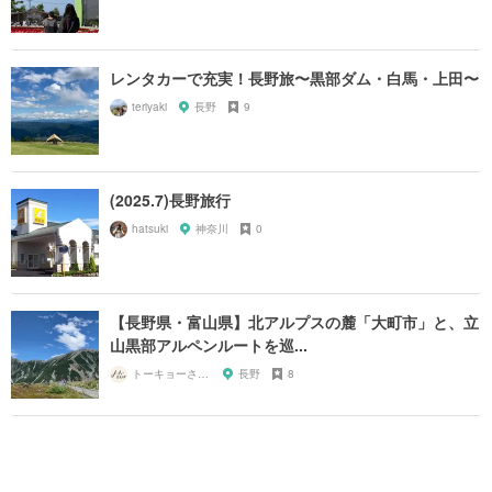
レンタカーで充実！長野旅〜黒部ダム・白馬・上田〜
teriyaki
長野
9
(2025.7)長野旅行
hatsuki
神奈川
0
【長野県・富山県】北アルプスの麓「大町市」と、立
山黒部アルペンルートを巡...
トーキョーさんぽ
長野
8