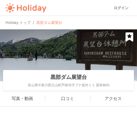
ログイン
Holiday トップ
黒部ダム展望台
黒部ダム展望台
富山県中新川郡立山町芦峅寺字ブナ坂外１１ 国有林内
写真・動画
口コミ
アクセス