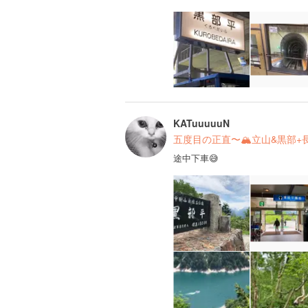
KATuuuuuN
五度目の正直〜🏔立山&黒部+
途中下車😅