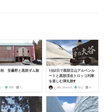
24秋 安曇野と黒部ダム旅
1泊2日で黒部立山アルペンル
ートと黒部渓谷トロッコ列車
を楽しむ弾丸旅❣️
い
長野
0
a_tabi_channel
富山
9