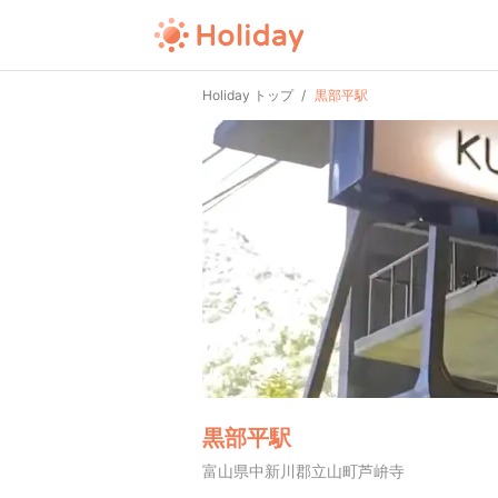
Holiday トップ
黒部平駅
黒部平駅
富山県中新川郡立山町芦峅寺