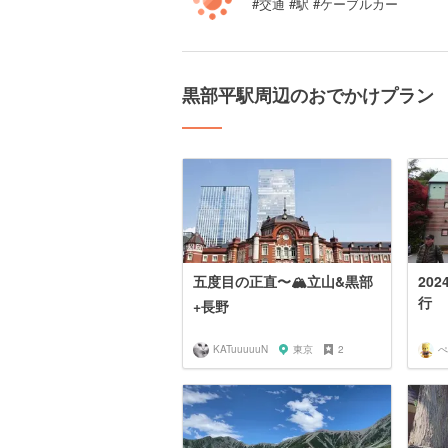
#交通 #駅 #ケーブルカー
黒部平駅周辺のおでかけプラン
五度目の正直〜🏔立山&黒部
20
行
+長野
KATuuuuuN
東京
2
ぺ