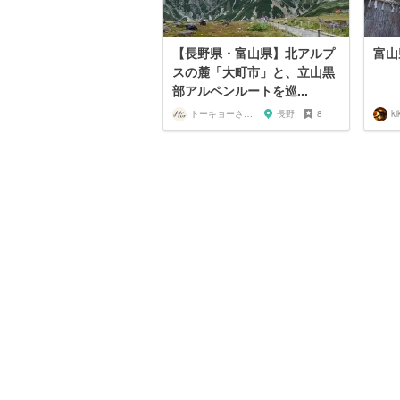
【長野県・富山県】北アルプ
富山
スの麓「大町市」と、立山黒
部アルペンルートを巡...
トーキョーさんぽ
長野
8
ki