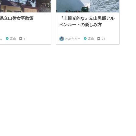
県立山美女平散策
『非観光的な』立山黒部アル
ペンルートの楽しみ方
ko
富山
1
かめたろー
富山
21