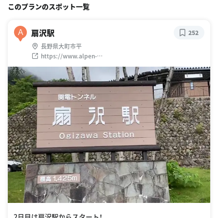
このプランのスポット一覧
扇沢駅
A
252
長野県大町市平
https://www.alpen-
route.com/facilities/station/station09.html
2日目は扇沢駅からスタート！