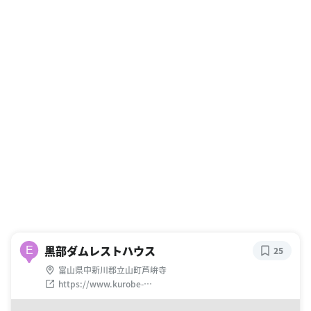
黒部ダムレストハウス
E
25
富山県中新川郡立山町芦峅寺
https://www.kurobe-
dam.com/kankou/mirutanoshimu09.html