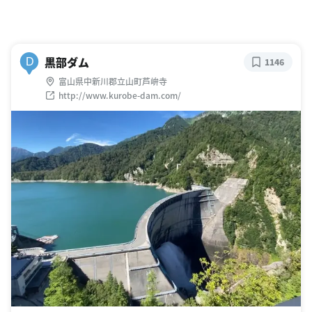
黒部ダム
D
1146
富山県中新川郡立山町芦峅寺
http://www.kurobe-dam.com/