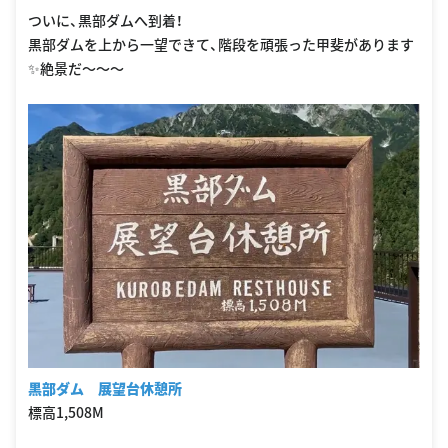
ついに、黒部ダムへ到着！
黒部ダムを上から一望できて、階段を頑張った甲斐があります
✨絶景だ〜〜〜
黒部ダム 展望台休憩所
標高1,508M