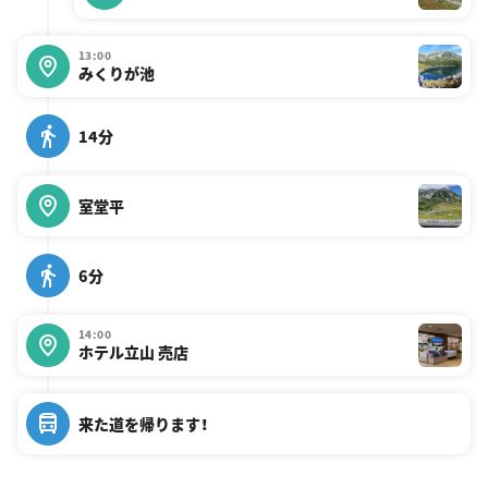
13:00
みくりが池
14分
室堂平
6分
14:00
ホテル立山 売店
来た道を帰ります！