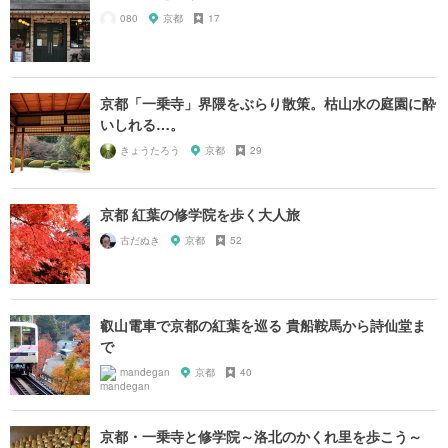
080
京都
17
京都「一乗寺」界隈をぶらり散策。枯山水の庭園に酔
いしれる…。
きょうたろう
京都
29
京都 紅葉の修学院を歩く大人旅
古だぬき
京都
52
叡山電車で京都の紅葉を巡る 貴船鞍馬から詩仙堂ま
で
mandegan
京都
40
京都・一乗寺と修学院～洛北のかくれ里を歩こう～