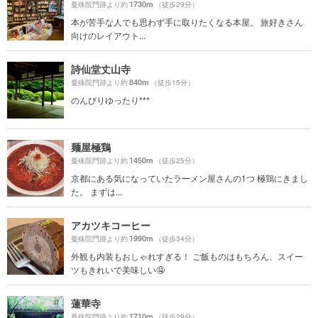
1730m
曼殊院門跡より約
（徒歩29分）
本が苦手な人でも思わず手に取りたくなる本屋。 旅好きさん
向けのレイアウト...
詩仙堂丈山寺
840m
曼殊院門跡より約
（徒歩15分）
のんびりゆったり***
麺屋極鶏
1450m
曼殊院門跡より約
（徒歩25分）
京都にある気になっていたラーメン屋さんの1つ 極鶏にきまし
た。 まずは...
アカツキコーヒー
1990m
曼殊院門跡より約
（徒歩34分）
外観も内装もおしゃれすぎる！ ご飯ものはもちろん、スイー
ツもきれいで美味しい🤤
蓮華寺
1710m
曼殊院門跡より約
（徒歩29分）