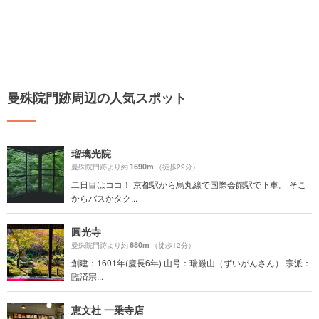
曼殊院門跡周辺の人気スポット
瑠璃光院
1690m
曼殊院門跡より約
（徒歩29分）
二日目はココ！ 京都駅から烏丸線で国際会館駅で下車。 そこ
からバスかタク...
圓光寺
680m
曼殊院門跡より約
（徒歩12分）
創建：1601年(慶長6年) 山号：瑞巌山（ずいがんさん） 宗派：
臨済宗...
恵文社 一乗寺店