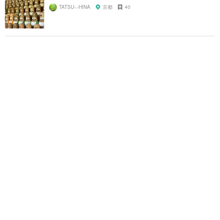
TATSU-.-HINA
京都
40