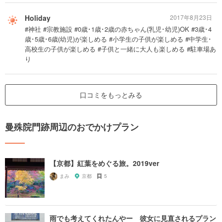
Holiday
2017年8月23日
#神社 #宗教施設 #0歳･1歳･2歳の赤ちゃん(乳児･幼児)OK #3歳･4
歳･5歳･6歳(幼児)が楽しめる #小学生の子供が楽しめる #中学生･
高校生の子供が楽しめる #子供と一緒に大人も楽しめる #駐車場あ
り
口コミをもっとみる
曼殊院門跡周辺のおでかけプラン
【京都】紅葉をめぐる旅。2019ver
まみ
京都
5
雨でも考えてくれたんやー 彼女に見直されるプラン