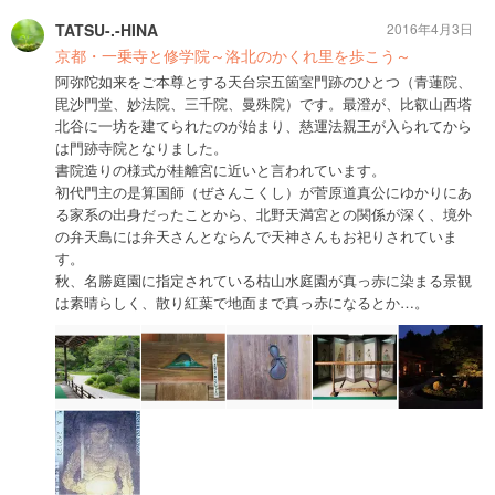
TATSU-.-HINA
2016年4月3日
京都・一乗寺と修学院～洛北のかくれ里を歩こう～
阿弥陀如来をご本尊とする天台宗五箇室門跡のひとつ（青蓮院、
毘沙門堂、妙法院、三千院、曼殊院）です。最澄が、比叡山西塔
北谷に一坊を建てられたのが始まり、慈運法親王が入られてから
は門跡寺院となりました。
書院造りの様式が桂離宮に近いと言われています。
初代門主の是算国師（ぜさんこくし）が菅原道真公にゆかりにあ
る家系の出身だったことから、北野天満宮との関係が深く、境外
の弁天島には弁天さんとならんで天神さんもお祀りされていま
す。
秋、名勝庭園に指定されている枯山水庭園が真っ赤に染まる景観
は素晴らしく、散り紅葉で地面まで真っ赤になるとか…。