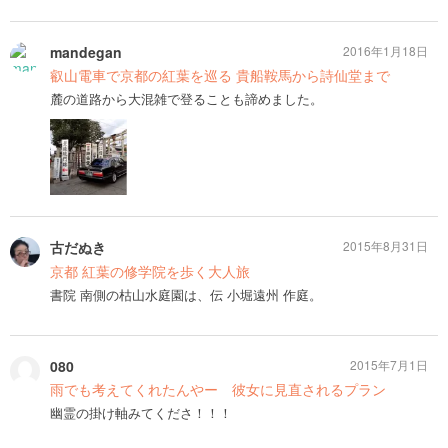
mandegan
2016年1月18日
叡山電車で京都の紅葉を巡る 貴船鞍馬から詩仙堂まで
麓の道路から大混雑で登ることも諦めました。
古だぬき
2015年8月31日
京都 紅葉の修学院を歩く大人旅
書院 南側の枯山水庭園は、伝 小堀遠州 作庭。
080
2015年7月1日
雨でも考えてくれたんやー 彼女に見直されるプラン
幽霊の掛け軸みてくださ！！！