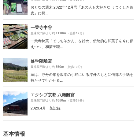
おとなの週末 2022年12月号「あの人も大好きな うつくしき蕎
麦」に掲...
一乗寺中谷
1110m
曼殊院門跡より約
（徒歩19分）
一乗寺銘菓「でっち羊かん」を始め、伝統的な和菓子を今に伝
えつつ、和菓子職...
修学院離宮
560m
曼殊院門跡より約
（徒歩10分）
薫は、浮舟の弟を坂本の小野にいる浮舟のもとに僧都の手紙を
持たせて行かせる...
エクシブ京都 八瀬離宮
1850m
曼殊院門跡より約
（徒歩31分）
2023.4月 某記録
基本情報