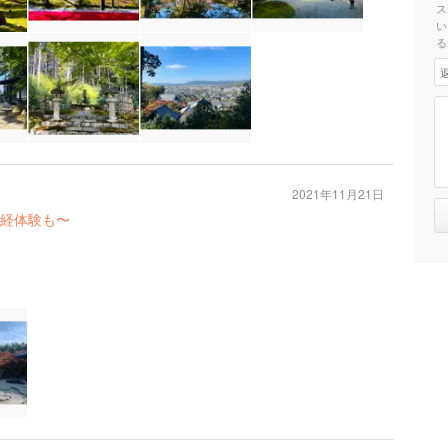
ス
い
る
2021年11月21日
経体験も〜