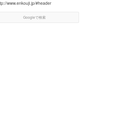
tp://www.enkouji.jp/#header
Googleで検索