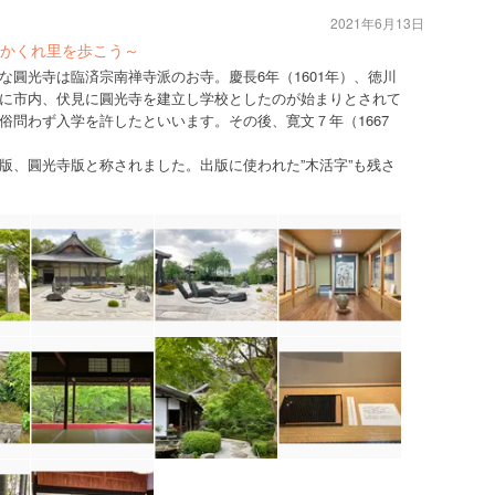
2021年6月13日
かくれ里を歩こう～
な圓光寺は臨済宗南禅寺派のお寺。慶長6年（1601年）、徳川
に市内、伏見に圓光寺を建立し学校としたのが始まりとされて
俗問わず入学を許したといいます。その後、寛文７年（1667
版、圓光寺版と称されました。出版に使われた”木活字”も残さ