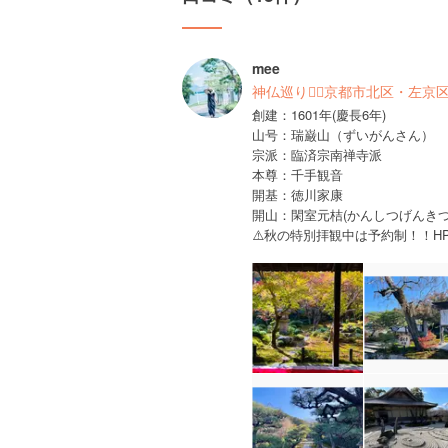
mee
神仏巡り❁⃘京都市北区・左京
創建：1601年(慶長6年)
山号：瑞巌山（ずいがんさん）
宗派：臨済宗南禅寺派
本尊：千手観音
開基：徳川家康
開山：閑室元桔(かんしつげんきつ
⚠️秋の特別拝観中は予約制！！H