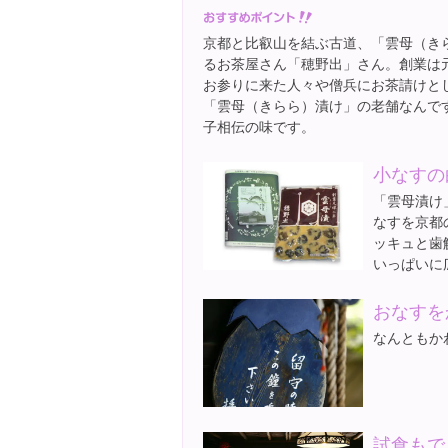
京都と比叡山を結ぶ古道、「雲母（き
るお茶屋さん「穂野出」さん。創業は
お参りに来た人々や僧兵にお茶請けと
「雲母（きらら）漬け」の老舗なんで
子相伝の味です。
小なすの
「雲母漬け
なすを京都
ッキュと歯
いっぱいに
おなすを
なんともか
試食もで