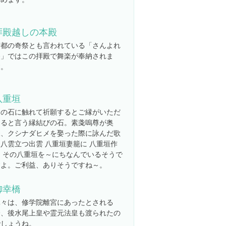
拝殿越しの本殿
京都の奇祭とも言われている「さんよれ
祭」ではこの拝殿で舞楽が奉納されま
す。
八重垣
この石に触れて祈願するとご縁がいただ
けると言う縁結びの石。素戔嗚尊が奥
様、クシナダヒメを娶った際に詠んだ歌
八雲立つ出雲 八重垣妻籠に 八重垣作
る その八重垣を～にちなんでいるそうで
すよ。ご利益、ありそうですね～。
御幸橋
元々は、修学院離宮にあったとされる
橋、後水尾上皇や霊元法皇も渡られたの
でしょうね。