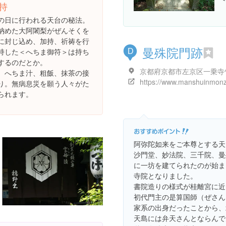
持
の日に行われる天台の秘法。
納めた大阿闍梨がぜんそくを
に封じ込め、加持、祈祷を行
曼殊院門跡
持した＜へちま御符＞は持ち
D
するのだとか。
、へちま汁、粗飯、抹茶の接
https://www.manshuinmonze
り。無病息災を願う人々がた
られます。
阿弥陀如来をご本尊とする天
沙門堂、妙法院、三千院、曼
に一坊を建てられたのが始ま
寺院となりました。
書院造りの様式が桂離宮に近
初代門主の是算国師（ぜさん
家系の出身だったことから、
天島には弁天さんとならんで