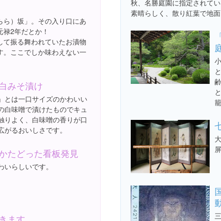
秋、名勝庭園に指定されてい
素晴らしく、散り紅葉で地面
らら）坂」。その入り口にあ
元禄2年だとか！
して振る舞われていたお漬物
す。ここでしか味わえない一
白みそ漬け
」とは一口サイズのかわいい
の白味噌で漬けたものでキュ
触りよく、白味噌の香りが口
広がるおいしさです。
かたどった看板発見
わいらしいです。
きます