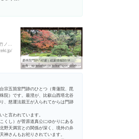
京都府京都市左京区一乗寺竹ノ内町４２
ki.jp/
曼殊院門跡の紅葉｜紅葉情報2019
出典：
sp.jorudan.co.jp/leaf/spot_J0005.html
台宗五箇室門跡のひとつ（青蓮院、毘
殊院）です。最澄が、比叡山西塔北谷
り、慈運法親王が入られてからは門跡
いと言われています。
こくし）が菅原道真公にゆかりにある
北野天満宮との関係が深く、境外の弁
天神さんもお祀りされています。