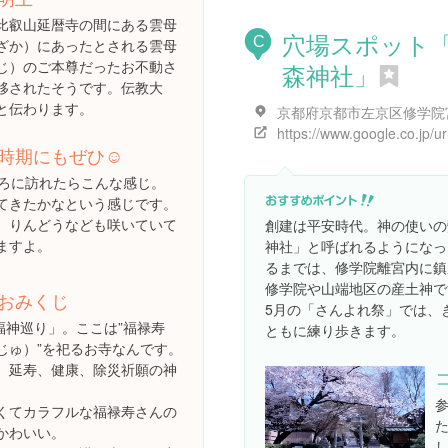
比叡山延暦寺の間にある雲母
穴場スポット
C
ざか）にあったとされる雲母
じ）のご本尊だったお不動さ
森神社」
移されたそうです。伝教大
と伝わります。
時期にもぜひ☺️
ごろに訪れたらこんな感じ。
てきたかなという感じです。
、りんどうなども咲いていて
創建は平安時代。神の使いの
ますよ。
神社」と呼ばれるようになっ
るまでは、修学院離宮内に鎮
修学院や山端地区の産土神で
おみくじ
5月の「さんよれ祭」では、
福神巡り」。ここは”福禄寿
ともに練り歩きます。
じゅ）”を祀るお寺なんです。
、延寿、健康、除災祈願の神
くてカラフルな福禄寿さんの
かわいい。