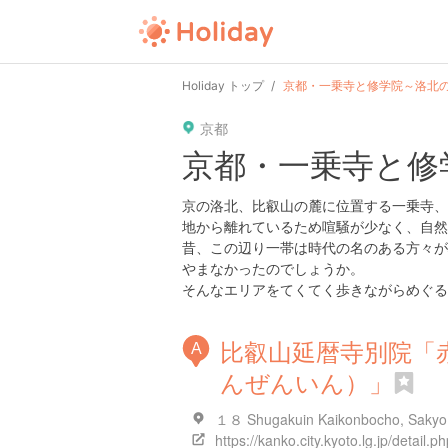
Holiday トップ
京都・一乗寺と修学院～洛北
京都
京都・一乗寺と修
京の洛北、比叡山の麓に位置する一乗寺、
地から離れているため喧騒が少なく、自然
昔、この辺り一帯は時代の名のある方々が
やまなかったのでしょうか。
そんなエリアをてくてく歩きながらめぐる
比叡山延暦寺別院「
A
んぜんいん）」
１８ Shugakuin Kaikonbocho, Sakyo