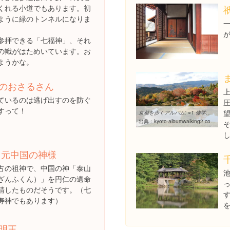
くれる小道でもあります。初
ように緑のトンネルになりま
参拝できる「七福神」、それ
の幟がはためいています。お
ようかな。
のおさるさん
ているのは逃げ出すのを防ぐ
すって！
京都を歩くアルバム: ○1 修学院離宮
出典：
kyoto-albumwalking2.cocolog-nifty.com/blog/cat21750052
 元中国の神様
占の祖神で、中国の神「泰山
ざんふくん）」を円仁の遺命
請したものだそうです。（七
寿神でもあります）
明王