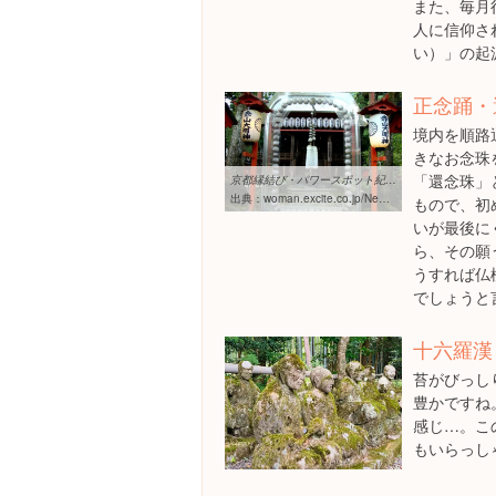
また、毎月
人に信仰さ
い）」の起
正念踊・
境内を順路
きなお念珠
「還念珠」
京都縁結び・パワースポット紀行】赤山禅院（せきざんぜんいん）：京都 ...
出典：
woman.excite.co.jp/News/love/Fujiyama_marriage_3116.html
もので、初
いが最後に
ら、その願
うすれば仏
でしょうと
十六羅漢
苔がびっし
豊かですね
感じ…。こ
もいらっし