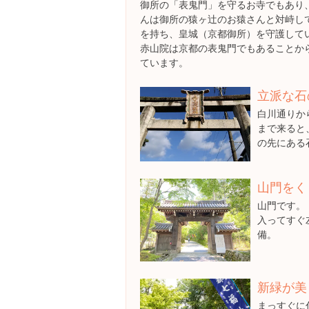
御所の「表鬼門」を守るお寺でもあり
んは御所の猿ヶ辻のお猿さんと対峙し
を持ち、皇城（京都御所）を守護して
赤山院は京都の表鬼門でもあることか
ています。
立派な石
白川通りか
まで来ると
の先にある
山門をく
山門です。
入ってすぐ
備。
新緑が美
まっすぐに