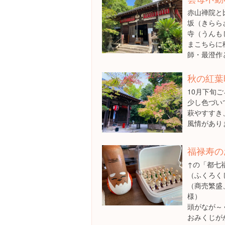
赤山禅院と
坂（きらら
寺（うんも
まこちらに
師・最澄作
秋の紅葉
10月下旬
少し色づい
萩やすすき
風情があり
福禄寿の
↑の「都七
（ふくろく
（商売繁盛
様）
頭がなが～
おみくじが