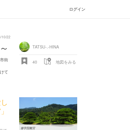
ログイン
10/22
～
TATSU-.-HINA
市街
40
地図をみる
けて
愛し
宮」
修学院離宮