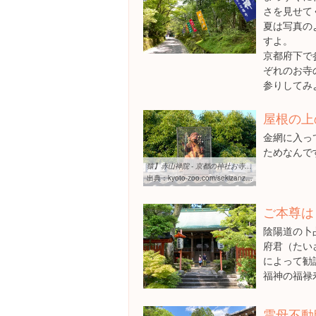
さを見せて
夏は写真の
すよ。
京都府下で
ぞれのお寺
参りしてみ
屋根の上
金網に入っ
ためなんで
猿】赤山禅院 - 京都の神社お寺の動物図鑑
出典：
kyoto-zoo.com/sekizanzenin.html
ご本尊は
陰陽道の卜
府君（たい
によって勧
福神の福禄
雲母不動