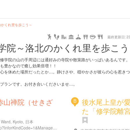
のかくれ里を歩こう～
最終更新日: 23/
学院～洛北のかくれ里を歩こう
修学院の山の手周辺には通好みの寺院や散策路がいっぱいあるんです。
も豊かなので癒し効果倍増！！
心を休めた場所だったとか…。静けさや、穏やかさが彼らの心を惹きつ
プランです。お付き合いくださいませ…。
赤山禅院（せきざ
後水尾上皇が
B
た「修学院離
 Ward, Kyoto, 日本
https://kanko.city.kyoto.lg.jp/detail.php?InforKindCode=1&ManageCode=1000140