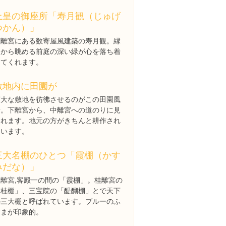
上皇の御座所「寿月観（じゅげ
つかん）」
下離宮にある数寄屋風建築の寿月観。縁
側から眺める前庭の深い緑が心を落ち着
けてくれます。
敷地内に田園が
広大な敷地を彷彿させるのがこの田園風
景。下離宮から、中離宮への道のりに見
られます。地元の方がきちんと耕作され
ています。
三大名棚のひとつ「霞棚（かす
みだな）」
中離宮,客殿一の間の「霞棚」。桂離宮の
「桂棚」、三宝院の「醍醐棚」とで天下
の三大棚と呼ばれています。ブルーのふ
すまが印象的。