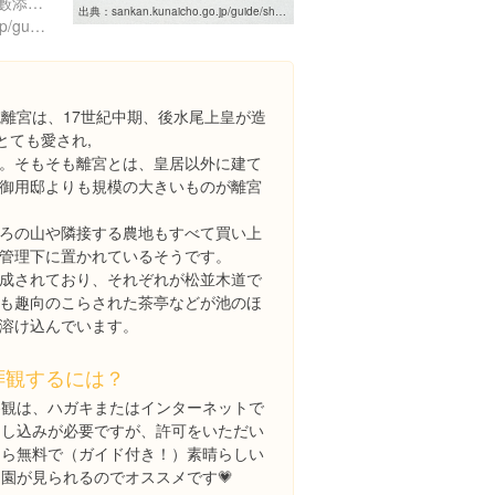
京都府京都市左京区修学院藪添１-５
出典：
sankan.kunaicho.go.jp/guide/shugakuin.html
http://sankan.kunaicho.go.jp/guide/shugakuin.html
院離宮は、17世紀中期、後水尾上皇が造
とても愛され,
。そもそも離宮とは、皇居以外に建て
御用邸よりも規模の大きいものが離宮
ろの山や隣接する農地もすべて買い上
管理下に置かれているそうです。
成されており、それぞれが松並木道で
も趣向のこらされた茶亭などが池のほ
溶け込んでいます。
拝観するには？
参観は、ハガキまたはインターネットで
申し込みが必要ですが、許可をいただい
たら無料で（ガイド付き！）素晴らしい
庭園が見られるのでオススメです💗