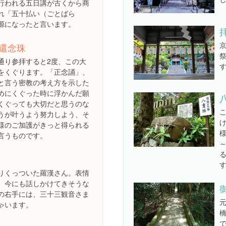
行われる五日講が古くから商
れ「五十払い（ごとばら
源になったと言います。
還念珠
通り参拝すると2度、この大
をくぐります。「正念誦」、
と言う密教の考え方を示した
めにくぐった時に浮かんだ願
くぐっても大切だと思うのな
うが叶うよう努力しよう、そ
様のご加護がきっと得られる
言うものです。
～
りくっついた羅漢さん。表情
。今にも話しかけてきそうな
の右手には、三十三観音さま
ゃいます。