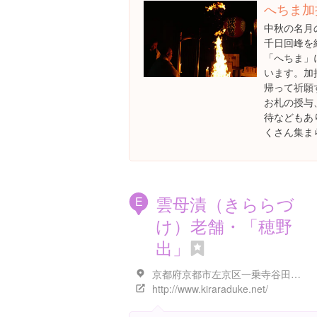
へちま加
中秋の名月
千日回峰を
「へちま」
います。加
帰って祈願
お札の授与
待などもあ
くさん集ま
雲母漬（きららづ
E
け）老舗・「穂野
出」
京都府京都市左京区一乗寺谷田町４３
http://www.kiraraduke.net/