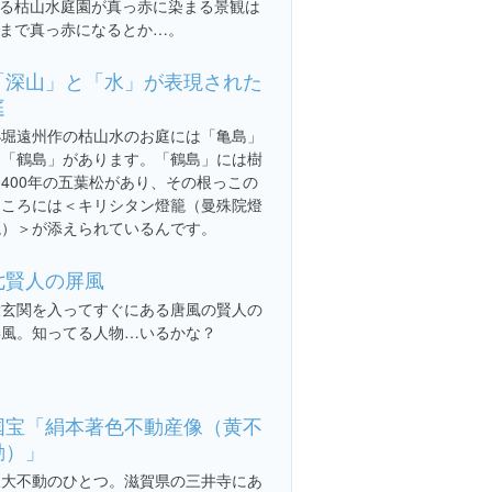
る枯山水庭園が真っ赤に染まる景観は
まで真っ赤になるとか…。
「深山」と「水」が表現された
庭
小堀遠州作の枯山水のお庭には「亀島」
と「鶴島」があります。「鶴島」には樹
齢400年の五葉松があり、その根っこの
ところには＜キリシタン燈籠（曼殊院燈
籠）＞が添えられているんです。
七賢人の屏風
大玄関を入ってすぐにある唐風の賢人の
屏風。知ってる人物…いるかな？
国宝「絹本著色不動産像（黄不
動）」
三大不動のひとつ。滋賀県の三井寺にあ