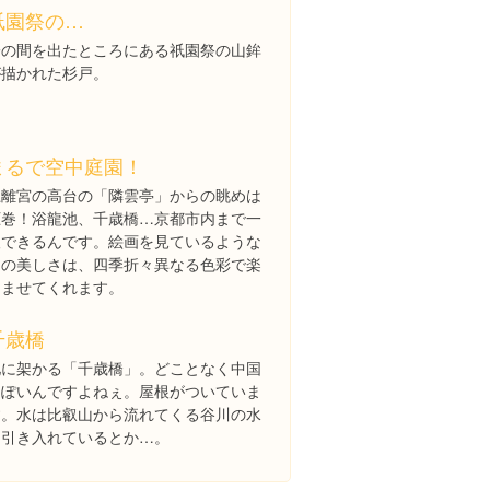
祇園祭の…
一の間を出たところにある祇園祭の山鉾
が描かれた杉戸。
まるで空中庭園！
上離宮の高台の「隣雲亭」からの眺めは
圧巻！浴龍池、千歳橋…京都市内まで一
望できるんです。絵画を見ているような
その美しさは、四季折々異なる色彩で楽
しませてくれます。
千歳橋
池に架かる「千歳橋」。どことなく中国
っぽいんですよねぇ。屋根がついていま
す。水は比叡山から流れてくる谷川の水
を引き入れているとか…。