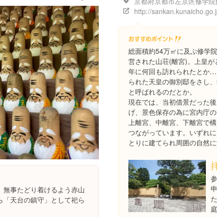
総面積約54万㎡に及ぶ修学
営された山荘(離宮)。上皇が
年に何回も訪れられたとか…
られた天皇の御別邸をさし、
と呼ばれるのだとか。
現在では、当初借景だった後
げ、景色保存の為に宮内庁の
上離宮、中離宮、下離宮で構
つながっています。いずれに
とりに建てられ周囲の自然に
、無事たどり着けるよう赤山
ら「天台の鎮守」として祀ら