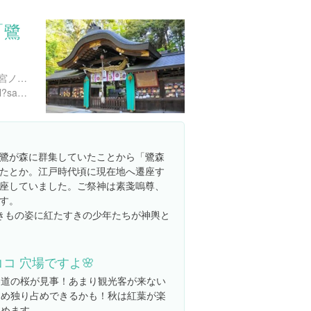
「鷺
京都府京都市左京区修学院宮ノ脇町１６
https://www.google.co.jp/url?sa=t&rct=j&q=&esrc=s&source=web&cd=1&cad=rja&uact=8&ved=0CCoQFjAA&url=http://kanko.city.kyoto.lg.jp/detail.php?InforKindCode=1%26ManageCode=1000083&ei=1DcdU524O4XSkwWKwoGwBw&usg=AFQjCNE17KT7RiYigVjEKM-ocuj1nhNvag
鷺が森に群集していたことから「鷺森
たとか。江戸時代頃に現在地へ遷座す
座していました。ご祭神は素戔嗚尊、
す。
きもの姿に紅たすきの少年たちが神輿と
ココ 穴場ですよ🌸
参道の桜が見事！あまり観光客が来ない
ため独り占めできるかも！秋は紅葉が楽
しめます。