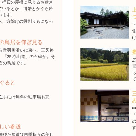
、拝殿の屋根に見えるお猿さ
ているとか。御幣とかぐら鈴
います。
ら、方除けの役割りもになっ
の鳥居を仰ぎ見る
ら音羽川沿いに東へ。三叉路
、「左 赤山道」の石碑が。そ
石の鳥居です。
ぐると
左手には無料の駐車場も完
しい参道
伸びた参道は四季折々の美し