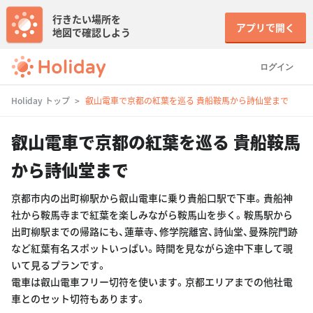
行きたい場所を
アプリで開く
地図で確認しよう
ログイン
Holiday トップ
叡山電車で京都の紅葉を巡る 貴船鞍馬から詩仙堂まで
叡山電車で京都の紅葉を巡る 貴船鞍馬
から詩仙堂まで
京都市内の出町柳駅から叡山電車に乗り貴船口駅で下車。貴船神
社から鞍馬寺まで紅葉を楽しみながら鞍馬山を歩く。鞍馬駅から
出町柳駅までの帰路にも、蓮華寺、修学院離宮、詩仙堂、曼殊院門跡
など紅葉有名スポットいっぱい。時間を見ながら途中下車して覗
いて見るプランです。
電車は叡山電車フリー切符を使います。京都エリアまでの他社電
車とのセット切符もあります。