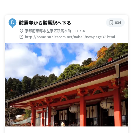
鞍馬寺から鞍馬駅へ下る
D
834
京都府京都市左京区鞍馬本町１０７４
http://home.s02.itscom.net/nabe3/newpage37.html