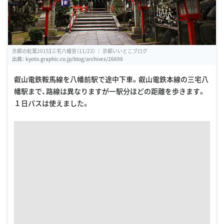
京都の紅葉2015】三宅八幡宮（11/23） ｜ 京都いいとこブログ
出典：
kyoto.graphic.co.jp/blog/archives/26696
叡山電鉄鞍馬線を八幡前駅で途中下車。叡山電鉄本線の三宅八
幡駅まで、路線は異なりますが一駅分ほどの距離を歩きます。
１日パスは使えました。