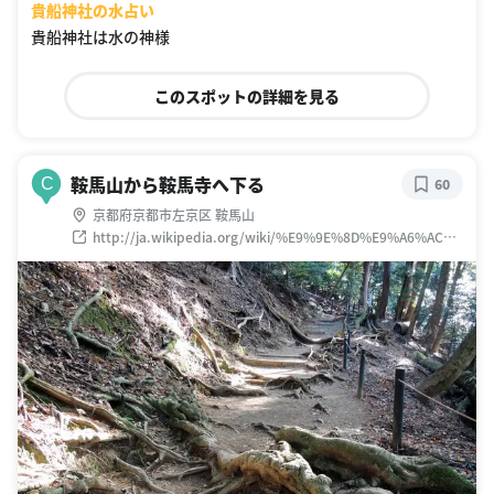
貴船神社の水占い
貴船神社は水の神様
このスポットの詳細を見る
鞍馬山から鞍馬寺へ下る
C
60
京都府京都市左京区 鞍馬山
http://ja.wikipedia.org/wiki/%E9%9E%8D%E9%A6%AC%E
5%B1%B1