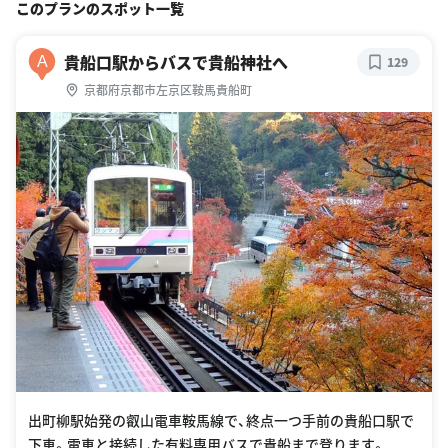
このプランのスポット一覧
貴船口駅からバスで貴船神社へ
A
129
京都府京都市左京区鞍馬貴船町
出町柳駅始発の叡山電車鞍馬線で、終点一つ手前の貴船口駅で
下車。電車と接続した有料専用バスで貴船まで登ります。