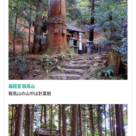
義経堂 鞍馬山
鞍馬山の山中は針葉樹