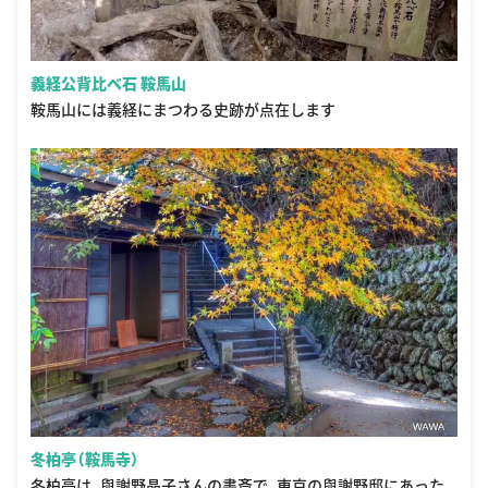
義経公背比べ石 鞍馬山
鞍馬山には義経にまつわる史跡が点在します
冬柏亭（鞍馬寺）
冬柏亭は、與謝野晶子さんの書斎で、東京の與謝野邸にあった