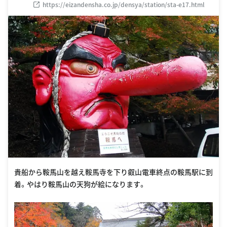
https://eizandensha.co.jp/densya/station/sta-e17.html
貴船から鞍馬山を越え鞍馬寺を下り叡山電車終点の鞍馬駅に到
着。やはり鞍馬山の天狗が絵になります。