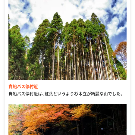
貴船バス停付近
貴船バス停付近は、紅葉というより杉木立が綺麗な山でした。