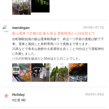
mandegan
2016年1月17日
叡山電車で京都の紅葉を巡る 貴船鞍馬から詩仙堂まで
出町柳駅始発の叡山電車鞍馬線で、終点一つ手前の貴船口駅で下
車。電車と接続した有料専用バスで貴船まで登ります。
川床などで有名な旅館や土産屋街を歩くこと10分ほどで貴船神社
に到着しました。
バスの行程を徒歩だと30分ほどとのことでした。
Holiday
2023年1月8日
#交通 #駅