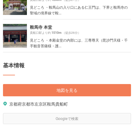
見どころ ・鞍馬山の入り口にある仁王門は、下界と鞍馬寺の
聖域の境界線で鞍...
鞍馬寺 本堂
1510m
貴船口駅より約
（徒歩26分）
見どころ ・本殿金堂の内部には、三尊尊天（毘沙門天様・千
手観音菩薩様・護...
基本情報
地図を見る
京都府京都市左京区鞍馬貴船町
Googleで検索