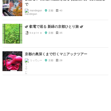
で
mandegan
京都
40
🌿 叡電で巡る 新緑の京都ひとり旅 🌿
k o p i n ☺︎
京都
35
京都の奥深くまで行くマニアックツアー
うっでぃー
京都
28