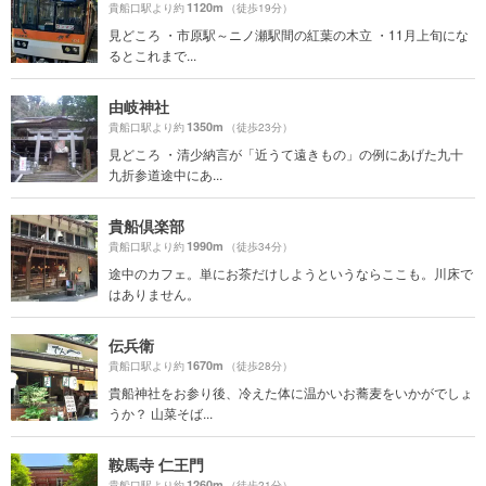
1120m
貴船口駅より約
（徒歩19分）
見どころ ・市原駅～ニノ瀬駅間の紅葉の木立 ・11月上旬にな
るとこれまで...
由岐神社
1350m
貴船口駅より約
（徒歩23分）
見どころ ・清少納言が「近うて遠きもの」の例にあげた九十
九折参道途中にあ...
貴船倶楽部
1990m
貴船口駅より約
（徒歩34分）
途中のカフェ。単にお茶だけしようというならここも。川床で
はありません。
伝兵衛
1670m
貴船口駅より約
（徒歩28分）
貴船神社をお参り後、冷えた体に温かいお蕎麦をいかがでしょ
うか？ 山菜そば...
鞍馬寺 仁王門
1260m
貴船口駅より約
（徒歩21分）