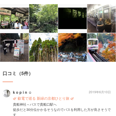
口コミ（5件）
k o p i n ☺︎
2019年6月10日
🌿 叡電で巡る 新緑の京都ひとり旅 🌿
貴船神社～バスで貴船口駅へ
徒歩だと30分位かかるそうなのでバスを利用した方が良さそうで
す