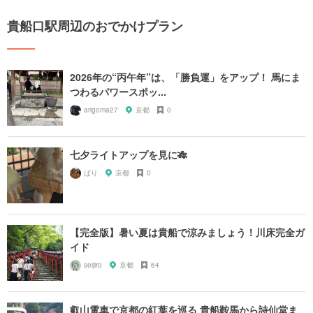
貴船口駅周辺のおでかけプラン
2026年の“丙午年”は、「勝負運」をアップ！ 馬にま
つわるパワースポッ...
arigoma27
京都
0
七夕ライトアップを見に🎋
ばり
京都
0
【完全版】暑い夏は貴船で涼みましょう！川床完全ガ
イド
seijiro
京都
64
叡山電車で京都の紅葉を巡る 貴船鞍馬から詩仙堂ま