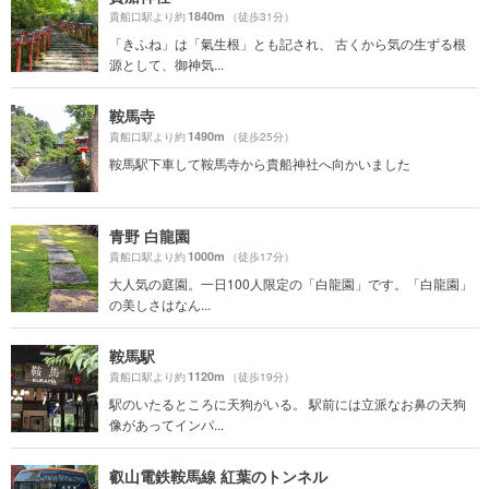
1840m
貴船口駅より約
（徒歩31分）
「きふね」は「氣生根」とも記され、 古くから気の生ずる根
源として、御神気...
鞍馬寺
1490m
貴船口駅より約
（徒歩25分）
鞍馬駅下車して鞍馬寺から貴船神社へ向かいました
青野 白龍園
1000m
貴船口駅より約
（徒歩17分）
大人気の庭園。一日100人限定の「白龍園」です。「白龍園」
の美しさはなん...
鞍馬駅
1120m
貴船口駅より約
（徒歩19分）
駅のいたるところに天狗がいる。 駅前には立派なお鼻の天狗
像があってインパ...
叡山電鉄鞍馬線 紅葉のトンネル