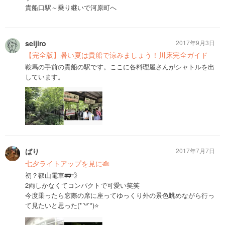
貴船口駅～乗り継いで河原町へ
seijiro
2017年9月3日
【完全版】暑い夏は貴船で涼みましょう！川床完全ガイド
鞍馬の手前の貴船の駅です。ここに各料理屋さんがシャトルを出
しています。
ばり
2017年7月7日
七夕ライトアップを見に🎋
初？叡山電車🚃💨
2両しかなくてコンパクトで可愛い笑笑
今度乗ったら窓際の席に座ってゆっくり外の景色眺めながら行っ
て見たいと思った(*´꒳`*)⭐️