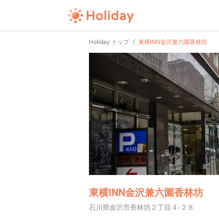
Holiday トップ
東横INN金沢兼六園香林坊
東横INN金沢兼六園香林坊
石川県金沢市香林坊２丁目４-２８