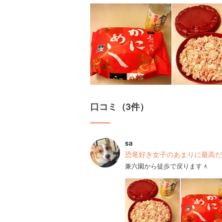
口コミ（3件）
sa
恐竜好き女子のあまりに最高だ
兼六園から徒歩で戻ります🚶