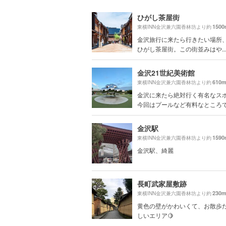
ひがし茶屋街
150
東横INN金沢兼六園香林坊より約
金沢旅行に来たら行きたい場所、P
ひがし茶屋街。この街並みはや..
金沢21世紀美術館
610
東横INN金沢兼六園香林坊より約
金沢に来たら絶対行く有名なス
今回はプールなど有料なところでは
金沢駅
159
東横INN金沢兼六園香林坊より約
金沢駅、綺麗
長町武家屋敷跡
230
東横INN金沢兼六園香林坊より約
黄色の壁がかわいくて、お散歩
しいエリア🍋