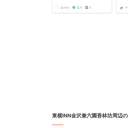
あやか
石川
3
チ
東横INN金沢兼六園香林坊周辺