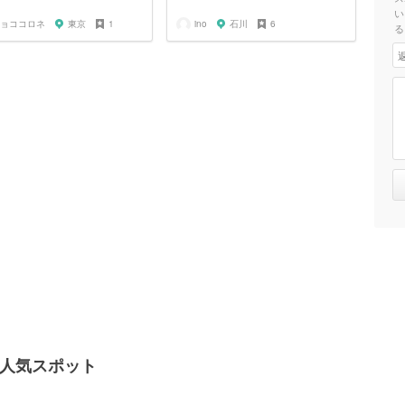
い
ョココロネ
東京
1
ino
石川
6
る
の人気スポット