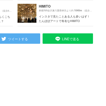
HIMITO
1040m
m
東横INN金沢兼六園香林坊より約
（徒歩18分）
（徒歩6分）
インスタで見たことある人も多いはず！
らくこち
たんぽぽアートで有名なHIMITO
…？
ツイートする
LINEで送る