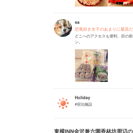
sa
恐竜好き女子のあまりに最高だ
どこへのアクセスも便利、目の前
ン。
Holiday
#宿泊施設
東横INN金沢兼六園香林坊周辺