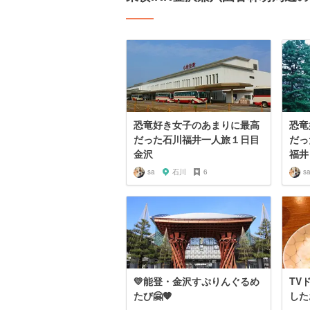
恐竜好き女子のあまりに最高
恐竜
だった石川福井一人旅１日目
だっ
金沢
福井
sa
石川
6
s
💛能登・金沢すぷりんぐるめ
TV
たび🤗🧡
した