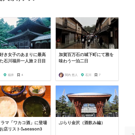
好き女子のあまりに最高
加賀百万石の城下町にて雅を
た石川福井一人旅２日目
味わう一泊二日
a
福井
4
関内 悠人
石川
7
ドラマ「ワカコ酒」に登場
ぶらり金沢（酒飲み編）
お店リスト🍶season3
ス