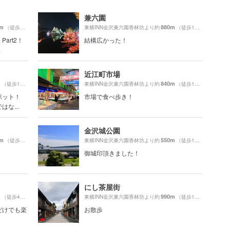
兼六園
0m
880m
（徒歩25分）
東横INN金沢兼六園香林坊より約
（徒歩15分）
art2！
結構広かった！
.
近江町市場
m
840m
（徒歩11分）
東横INN金沢兼六園香林坊より約
（徒歩14分）
ポット！
市場で食べ歩き！
な...
金沢城公園
0m
550m
（徒歩27分）
東横INN金沢兼六園香林坊より約
（徒歩10分）
御城印頂きました！
にし茶屋街
m
990m
（徒歩4分）
東横INN金沢兼六園香林坊より約
（徒歩17分）
だけでも楽
お散歩