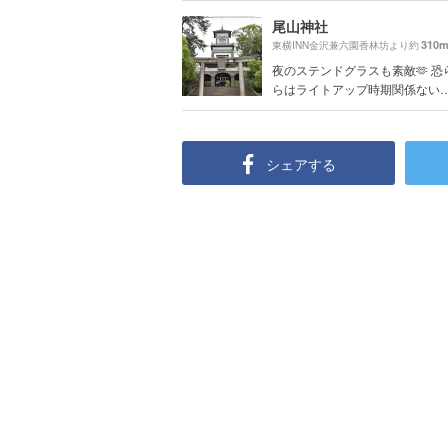
尾山神社
310
東横INN金沢兼六園香林坊より約
夜のステンドグラスも素敵🫶 恐
らはライトアップ時期関係ない
シェアする