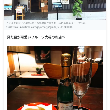
インスタ系女子必見！いまと昔を融合させたおしゃれ茶屋系スイーツ3選 ...
出典：
travel.navitime.com/ja/area/jp/guide/NTJrjnk0004
見た目が可愛いフルーツ大福のお店♡