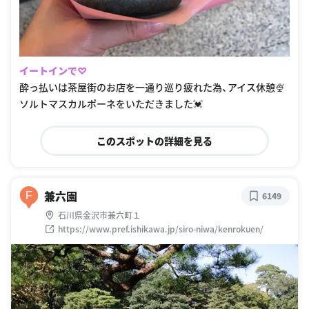
イートインで♡
酔っ払いは茶屋街のお店を一通り巡り疲れた為、アイス休憩🍨
ソルトマスカルポーネをいただきました💓
このスポットの詳細を見る
兼六園
F
6149
石川県金沢市兼六町１
https://www.pref.ishikawa.jp/siro-niwa/kenrokuen/