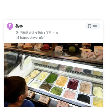
茶ゆ
E
287
石川県金沢市東山１丁目７-８
http://chayu.info/