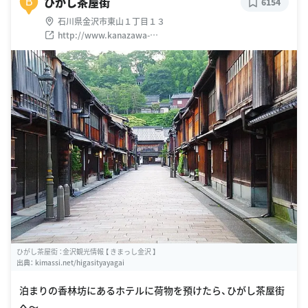
ひがし茶屋街
B
6154
石川県金沢市東山１丁目１３
http://www.kanazawa-
kankoukyoukai.or.jp/spot_search/spot.php?sp_no=85
ひがし茶屋街 ：金沢観光情報 【 きまっし金沢 】
出典：
kimassi.net/higasityayagai
泊まりの香林坊にあるホテルに荷物を預けたら、ひがし茶屋街
へ〜