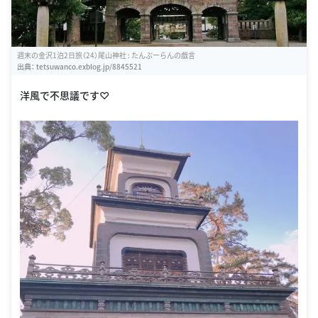
週末の金沢1泊2日旅（24）尾山神社 : たんぶーらんの戯言
出典：
tetsuwanco.exblog.jp/8845521
洋風で不思議です♡