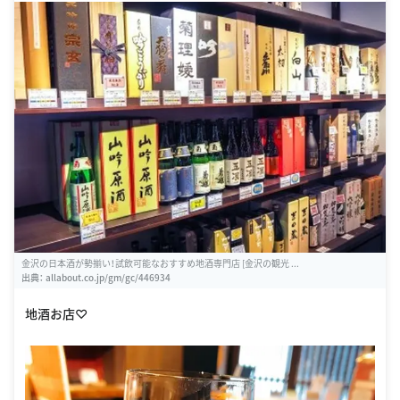
金沢の日本酒が勢揃い！試飲可能なおすすめ地酒専門店 [金沢の観光 ...
出典：
allabout.co.jp/gm/gc/446934
地酒お店♡