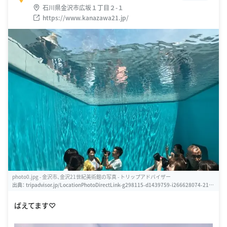
石川県金沢市広坂１丁目２-１
https://www.kanazawa21.jp/
photo0.jpg - 金沢市、金沢21世紀美術館の写真 - トリップアドバイザー
出典：
tripadvisor.jp/LocationPhotoDirectLink-g298115-d1439759-i266628074-21st
_Century_Museum_of_Contemporary_Art-Kanazawa_Ishikawa_Prefecture_Chu.ht
ml
ばえてます♡