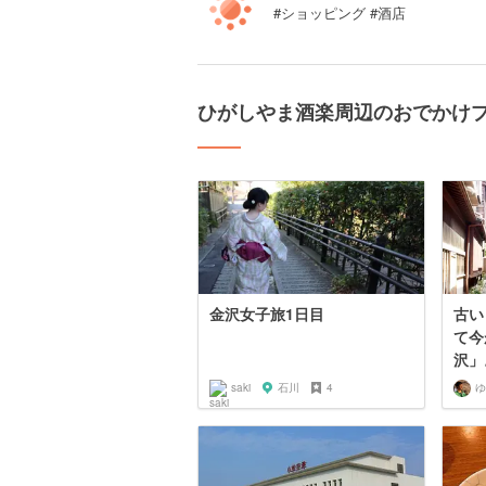
#ショッピング #酒店
ひがしやま酒楽周辺のおでかけ
金沢女子旅1日目
古い
て今
沢」
saki
石川
4
ゆ