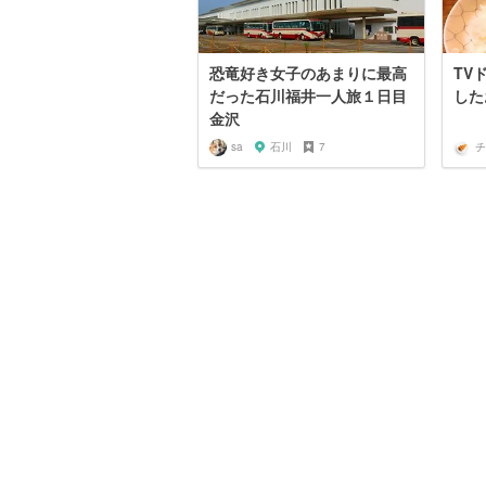
恐竜好き女子のあまりに最高
TV
だった石川福井一人旅１日目
した
金沢
sa
石川
7
チ