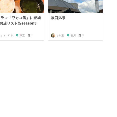
ドラマ「ワカコ酒」に登場
辰口温泉
お店リスト🍶season3
ョココロネ
東京
1
ちか王
石川
2