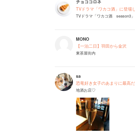
チョココロネ
TVドラマ「ワカコ酒」に登場した
TVドラマ「ワカコ酒 season
MONO
【一泊二日】羽田から金沢
東茶屋街内
sa
恐竜好き女子のあまりに最高だ
地酒お店♡