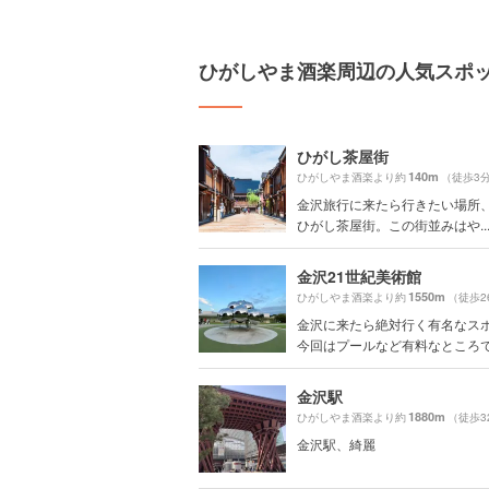
ひがしやま酒楽周辺の人気スポ
ひがし茶屋街
140m
ひがしやま酒楽より約
（徒歩3
金沢旅行に来たら行きたい場所、P
ひがし茶屋街。この街並みはや..
金沢21世紀美術館
1550m
ひがしやま酒楽より約
（徒歩2
金沢に来たら絶対行く有名なス
今回はプールなど有料なところでは
金沢駅
1880m
ひがしやま酒楽より約
（徒歩3
金沢駅、綺麗