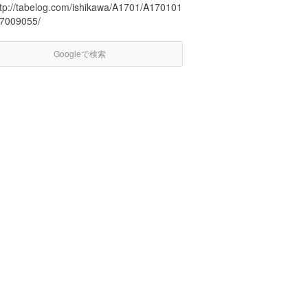
ttp://tabelog.com/ishikawa/A1701/A170101
17009055/
Googleで検索