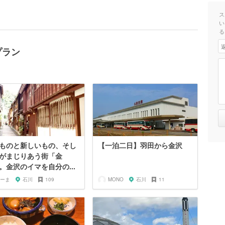
ス
い
る
プラン
ものと新しいもの、そし
【一泊二日】羽田から金沢
がまじりあう街「金
。金沢のイマを自分の...
ーま
石川
109
MONO
石川
11