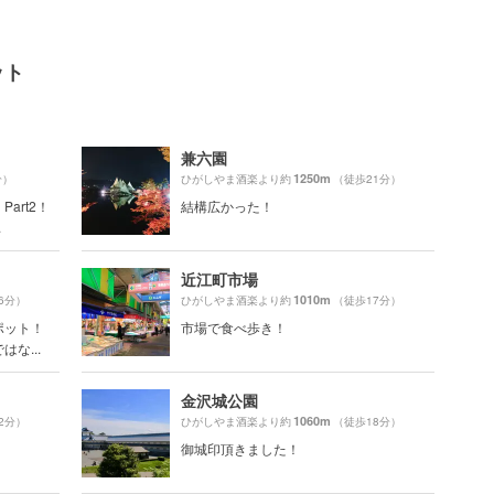
ット
兼六園
1250m
分）
ひがしやま酒楽より約
（徒歩21分）
art2！
結構広かった！
.
近江町市場
1010m
6分）
ひがしやま酒楽より約
（徒歩17分）
ポット！
市場で食べ歩き！
な...
金沢城公園
1060m
2分）
ひがしやま酒楽より約
（徒歩18分）
御城印頂きました！