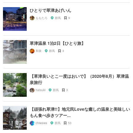
ひとりで草津あげいん
ももたろ
群馬
9
草津温泉 1泊2日【ひとり旅】
和泉
群馬
3
【草津良いとこ一度はおいで】（2020年8月）草津温
泉旅行
hatsuki
群馬
3
【頑張れ草津!!】地元民Loveな癒しの温泉と美味しい
もん食べ歩きツアー...
chiwawa
群馬
53