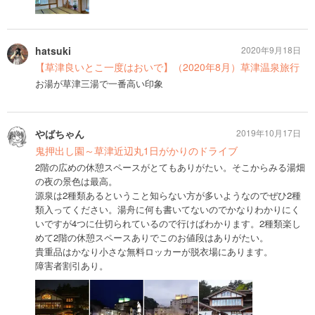
hatsuki
2020年9月18日
【草津良いとこ一度はおいで】（2020年8月）草津温泉旅行
お湯が草津三湯で一番高い印象
やばちゃん
2019年10月17日
鬼押出し園～草津近辺丸1日がかりのドライブ
2階の広めの休憩スペースがとてもありがたい。そこからみる湯畑
の夜の景色は最高。
源泉は2種類あるということ知らない方が多いようなのでぜひ2種
類入ってください。湯舟に何も書いてないのでかなりわかりにく
いですが4つに仕切られているので行けばわかります。2種類楽し
めて2階の休憩スペースありでこのお値段はありがたい。
貴重品はかなり小さな無料ロッカーが脱衣場にあります。
障害者割引あり。