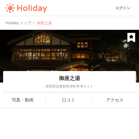
ログイン
Holiday トップ
御座之湯
御座之湯
群馬県吾妻郡草津町草津４２１
写真・動画
口コミ
アクセス