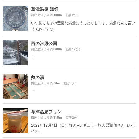
草津温泉 湯畑
100m
御座之湯より約
（徒歩2分）
いつ見てもその豊富な湯量にうっとりします。湯畑なんて言い
得て妙ですな。
西の河原公園
680m
御座之湯より約
（徒歩12分）
・
熱の湯
50m
御座之湯より約
（徒歩1分）
・
草津温泉プリン
110m
御座之湯より約
（徒歩2分）
2022年12月4日（日）放送 ●レギュラー旅人 澤部佑さん（ハラ
イチ...