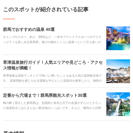
このスポットが紹介されている記事
群馬でおすすめの温泉 40選
キャンプやスキー、釣り、BBQなど、一年中アウトドアスポーツやアクテ
ィビティを楽しめる群馬県。遊びの締めくくりに温泉へという方も多いの
ではないでしょうか。 群馬県は日本でも有数の温泉地として知られ、効能
や特徴が違う9つの源泉が湧き出ています。ここでは、おすすめの日帰り入
浴ができるホテルや旅館、日帰り入浴専用の温泉施設をあわせてエリア別
草津温泉旅行ガイド！人気エリアや見どころ・アクセ
にご紹介します。
ス情報が満載！
草津温泉は温泉ランキングでNo.1に輝いたこともある人気の温泉観光地で
す。 温泉情緒を感じられる湯畑を中心とした温泉街を散策したり、独特の
温泉文化を体験することができます。少し足を伸ばすだけで、温泉の恵み
を産んだ大地のパワーを感じられる場所や、稀少な絶景スポットを訪れる
定番から穴場まで！群馬県観光スポット30選
ことができます。温泉を堪能しつつ楽しめるご当地グルメ、アクセスや交
通、イベント情報まで、草津温泉への旅行の魅力をまとめてご紹介しま
鶴の舞う形をした群馬県は、全国的に有名な天下の名湯がずらりとそろっ
す。
た温泉好きにはたまらない観光地がいっぱいです。さらに、都内から日帰
りで行ける立地で、豊かな山間部を有する群馬県には美しい自然あふれる
名所がたくさんあります。定番の温泉や歴史ある国宝・世界文化遺産、そ
して「群馬といえば」の名物グルメはもちろん、SNS映えする写真が取れ
る絶景やパワースポットなど、群馬県を訪れるなら絶対おさえておきたい