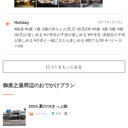
Holiday
2017年1月10日
#銭湯 #0歳･1歳･2歳の赤ちゃん(乳児･幼児)OK #3歳･4歳･5歳･6歳
(幼児)が楽しめる #小学生の子供が楽しめる #中学生･高校生の子供
が楽しめる #子供と一緒に大人も楽しめる #雨でもOK #ベビーカ
ーOK
口コミをもっとみる
御座之湯周辺のおでかけプラン
2024.夏の18きっぷ旅
つちつちこ
群馬
1