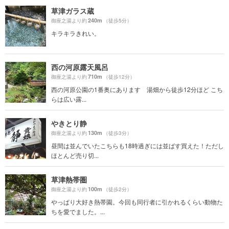
草津ガラス蔵
240m
御座之湯より約
（徒歩5分）
キラキラきれい。
西の河原露天風呂
710m
御座之湯より約
（徒歩12分）
西の河原公園の1番奥にあります 湯畑から徒歩12分ほど こち
らは広い露...
やきとり静
130m
御座之湯より約
（徒歩3分）
昼間は並んでいたこちらも18時過ぎには並ばす買えた！ただし
ほとんど売り切...
草津熱帯圏
100m
御座之湯より約
（徒歩2分）
やっぱり大好き熱帯園。今回も同行者に引かれるくらい動物た
ちを愛でました。...