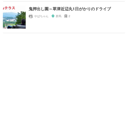
鬼押出し園～草津近辺丸1日がかりのドライブ
やばちゃん
群馬
2